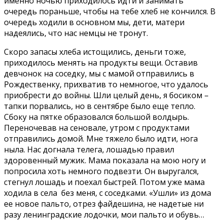
именно ночью приходилось идти и занимать
очередь пораньше, чтобы на тебе хлеб не кончился. В
очередь ходили в основном мы, дети, матери
надеялись, что нас немцы не тронут.
Скоро запасы хлеба истощились, деньги тоже,
приходилось менять на продукты вещи. Оставив
девчонок на соседку, мы с мамой отправились в
Рождественку, прихватив то немногое, что удалось
приобрести до войны. Шли целый день, я босиком –
тапки порвались, но в сентябре было еще тепло.
Сбоку на пятке образовался большой волдырь.
Переночевав на сеновале, утром с продуктами
отправились домой. Мне тяжело было идти, нога
ныла. Нас догнала телега, лошадью правил
здоровенный мужик. Мама показала на мою ногу и
попросила хоть немного подвезти. Он выругался,
стегнул лошадь и поехал быстрей. Потом уже мама
ходила в села без меня, с соседками. «Ушли» из дома
ее новое пальто, отрез файдешина, не надетые ни
разу ленинградские лодочки, мои пальто и обувь…