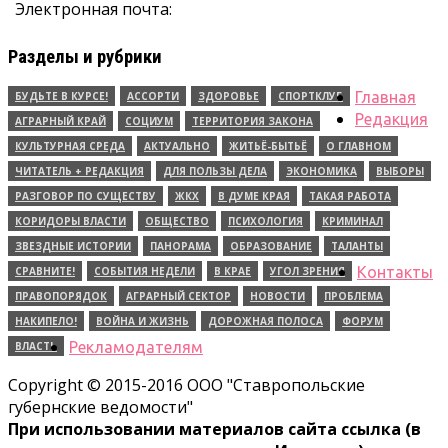
Электронная почта:
Разделы и рубрики
Главная
БУДЬТЕ В КУРСЕ!
АССОРТИ
ЗДОРОВЬЕ
СПОРТКЛУБ
Редакция
АГРАРНЫЙ КРАЙ
СОЦИУМ
ТЕРРИТОРИЯ ЗАКОНА
КУЛЬТУРНАЯ СРЕДА
АКТУАЛЬНО
ЖИТЬЁ-БЫТЬЁ
О ГЛАВНОМ
ЧИТАТЕЛЬ + РЕДАКЦИЯ
ДЛЯ ПОЛЬЗЫ ДЕЛА
ЭКОНОМИКА
ВЫБОРЫ
РАЗГОВОР ПО СУЩЕСТВУ
ЖКХ
В ДУМЕ КРАЯ
ТАКАЯ РАБОТА
КОРИДОРЫ ВЛАСТИ
ОБЩЕСТВО
ПСИХОЛОГИЯ
КРИМИНАЛ
ЗВЕЗДНЫЕ ИСТОРИИ
ПАНОРАМА
ОБРАЗОВАНИЕ
ТАЛАНТЫ
Контакты
СРАВНИТЕ!
СОБЫТИЯ НЕДЕЛИ
В КРАЕ
УГОЛ ЗРЕНИЯ
ПРАВОПОРЯДОК
АГРАРНЫЙ СЕКТОР
НОВОСТИ
ПРОБЛЕМА
НАКИПЕЛО!
ВОЙНА И ЖИЗНЬ
ДОРОЖНАЯ ПОЛОСА
ФОРУМ
Рекламодателям
ВЛАСТЬ
Copyright © 2015-2016 ООО "Ставропольские
губернские ведомости"
При использовании материалов сайта ссылка (в