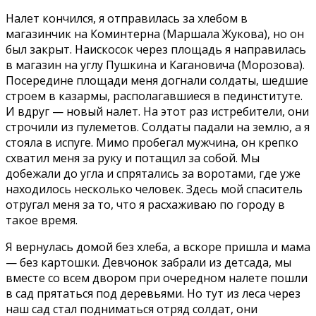
Налет кончился, я отправилась за хлебом в
магазинчик на Коминтерна (Маршала Жукова), но он
был закрыт. Наискосок через площадь я направилась
в магазин на углу Пушкина и Кагановича (Морозова).
Посередине площади меня догнали солдаты, шедшие
строем в казармы, располагавшиеся в пединституте.
И вдруг — новый налет. На этот раз истребители, они
строчили из пулеметов. Солдаты падали на землю, а я
стояла в испуге. Мимо пробегал мужчина, он крепко
схватил меня за руку и потащил за собой. Мы
добежали до угла и спрятались за воротами, где уже
находилось несколько человек. Здесь мой спаситель
отругал меня за то, что я расхаживаю по городу в
такое время.
Я вернулась домой без хлеба, а вскоре пришла и мама
— без картошки. Девчонок забрали из детсада, мы
вместе со всем двором при очередном налете пошли
в сад прятаться под деревьями. Но тут из леса через
наш сад стал подниматься отряд солдат, они