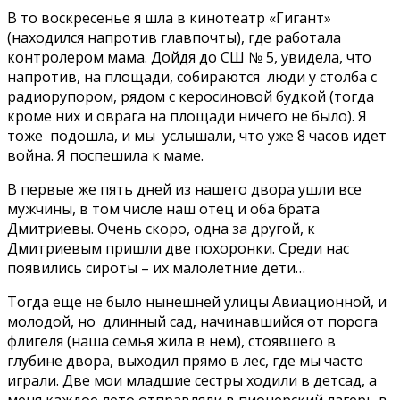
В то воскресенье я шла в кинотеатр «Гигант»
(находился напротив главпочты), где работала
контролером мама. Дойдя до СШ № 5, увидела, что
напротив, на площади, собираются люди у столба с
радиорупором, рядом с керосиновой будкой (тогда
кроме них и оврага на площади ничего не было). Я
тоже подошла, и мы услышали, что уже 8 часов идет
война. Я поспешила к маме.
В первые же пять дней из нашего двора ушли все
мужчины, в том числе наш отец и оба брата
Дмитриевы. Очень скоро, одна за другой, к
Дмитриевым пришли две похоронки. Среди нас
появились сироты – их малолетние дети…
Тогда еще не было нынешней улицы Авиационной, и
молодой, но длинный сад, начинавшийся от порога
флигеля (наша семья жила в нем), стоявшего в
глубине двора, выходил прямо в лес, где мы часто
играли. Две мои младшие сестры ходили в детсад, а