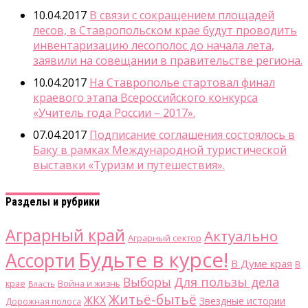
10.04.2017
В связи с сокращением площадей
лесов, в Ставропольском крае будут проводить
инвентаризацию лесополос до начала лета,
заявили на совещании в правительстве региона.
10.04.2017
На Ставрополье стартовал финал
краевого этапа Всероссийского конкурса
«Учитель года России – 2017».
07.04.2017
Подписание соглашения состоялось в
Баку в рамках Международной туристической
выставки «Туризм и путешествия».
Разделы и рубрики
Аграрный край
Актуально
Аграрный сектор
Будьте в курсе!
Ассорти
В Думе края
В
Для пользы дела
Выборы
крае
Война и жизнь
Власть
Житьё-бытьё
ЖКХ
Звездные истории
Дорожная полоса