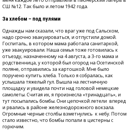
меня каждое лето отправляли в пионерский лагерь в
СШ №12. Так было и летом 1942 года.
За хлебом – под пулями
Однажды нам сказали, что враг уже под Сальском,
надо срочно эвакуироваться, и отпустили домой.
Госпиталь, в котором мама работала санитаркой,
уже эвакуировали. Наша семья тоже готовилась к
отъезду, назначенному на 4 августа, а 3-го мама и
родственница, у которой был огород на Осетинской
поляне, отправились за картошкой. Мне было
поручено купить хлеба. Только я собралась, как
услышала тяжелый гул. Вышла на лестничную
площадку и увидела почти над головой немецкие
самолеты. Считая их, я произнесла «тринадцать», и
тут посыпались бомбы. Они цепочкой летели вперед
и рвались в районе железнодорожного вокзала.
Огромные черные столбы взметнулись к небу. Потом
стало известно, что бомбы попали в цистерны с
горючим.