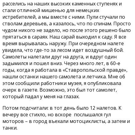
расселись на наших высоких каменных ступенях и
стали отличной мишенью для немецких
истребителей, а мы вместе с ними. Пули стучали по
стволам деревьев, а казалось, что по спинам. Просто
чудом никого не задело, но после этого решено было
прятаться в сараях. Наш сарай выходил к саду. Я все
время вырывалась наружу. При очередном налете
увидела, что где-то за лесом идет воздушный бой.
Самолеты налетали друг на друга, и вдруг один
задымился и пошел вниз. Через много лет, в 60-е
годы, когда я работала в «Ставропольской правде»,
нашли останки нашего самолета и летчика. Мне об
этом сообщили работники музея, я опубликовала
очерк в газете. Возможно, это был тот самолет,
который падал у меня на глазах.
Потом подсчитали: в тот день было 12 налетов. К
вечеру все стихло, но вскоре послышался гул
моторов – в город въехали мотоциклисты, а затем и
танки.