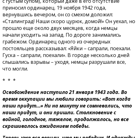
с густым супом), который даже в его отсутствие
приносил ординарец. 19 ноября 1942 года,
вернувшись вечером, он со смехом доложил:
«Сталинград! Наши скоро цурюк, домой!» Он уехал, но
прошло еще около двух месяцев, когда немцы
начали уходить на запад. По дороге занимались
грабежом. Ординарец одного из очередных
постояльцев рассказывал: «Яйки – сапрали, поехали.
Гуска – сапрали, поехали». В городе несколько дней
слышались взрывы – уходя, немцы разрушали все,
что могли.
* * *
Освобождение наступило 21 января 1943 года. Во
время оккупации мы любили говорить: «Вот когда
наши придут…» Ни на минуту не сомневались, что
наши придут, и они пришли. Столкновение с
войной, голодное, тяжелое, продолжалось, но все
скрашивалось ожиданием победы.
Теперь уже все верили, что мы победим. И однажды