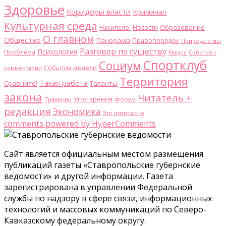
Здоровье
Коридоры власти
Криминал
Культурная среда
Образование
Накипело!
Новости
О главном
Общество
Панорама
Правопорядок
Природа и мы
Разговор по существу
Психология
Проблема
Ракурс
События /
Спортклуб
Социум
События недели
комментарии
Территория
Такая работа
Сравните!
Таланты
закона
Читатель +
Угол зрения
Традиции
Форум
редакция
Экономика
Это интересно
comments powered by HyperComments
Сайт является официальным местом размещения
публикаций газеты «Ставропольские губернские
ведомости» и другой информации. Газета
зарегистрирована в управлении Федеральной
службы по надзору в сфере связи, информационных
технологий и массовых коммуникаций по Северо-
Кавказскому федеральному округу.