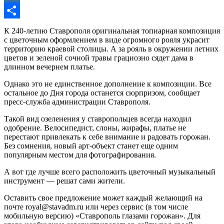
Mail.Ru
Отправить
К 240-летию Ставрополя оригинальная топиарная композиция
с цветочным оформлением в виде огромного рояля украсит
территорию краевой столицы. А за рояль в окружении летних
цветов и зеленой сочной травы грациозно сядет дама в
длинном вечернем платье.
Однако это не единственное дополнение к композиции. Все
остальное до Дня города останется сюрпризом, сообщает
пресс-служба администрации Ставрополя.
Такой вид озеленения у ставропольцев всегда находил
одобрение. Велосипедист, слоны, жирафы, платье не
перестают привлекать к себе внимание и радовать горожан.
Без сомнения, новый арт-объект станет еще одним
популярным местом для фотографирования.
А вот где лучше всего расположить цветочный музыкальный
инструмент — решат сами жители.
Оставить свое предложение может каждый желающий на
почте
royal@stavadm.ru
или через сервис (в том числе
мобильную версию) «Ставрополь глазами горожан». Для