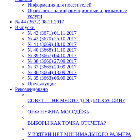
Информация для посетителей
Прайс-лист на информационные и рекламные
услуги
№ 44 (3672) 08.11.2017
Выпуски
№ 43 (3671) 01.11.2017
№ 42 (3670) 25.10.2017
№ 41 (3669) 18.10.2017
№ 40 (3668) 11.10.2017
№ 39 (3667) 04.10.2017
№ 38 (3666) 27.09.2017
№ 37 (3665) 20.09.2017
№ 36 (3664) 13.09.2017
№ 35 (3663) 06.09.2017
Предыдущие
Рекомендовано
СОВЕТ — НЕ МЕСТО ДЛЯ ДИСКУССИЙ?
ОНФ НУЖНА МОЛОДЁЖЬ
ВЫБОРЫ КАК ТОЧКА ОТСЧЁТА?
У ВЗЯТКИ НЕТ МИНИМАЛЬНОГО РАЗМЕРА