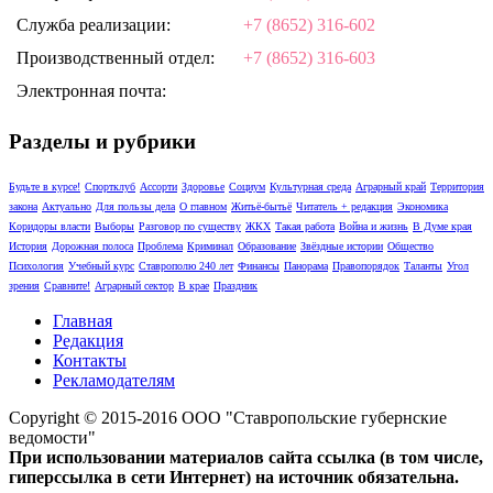
Служба реализации:
+7 (8652) 316-602
Производственный отдел:
+7 (8652) 316-603
Электронная почта:
Разделы и рубрики
Будьте в курсе!
Спортклуб
Ассорти
Здоровье
Социум
Культурная среда
Аграрный край
Территория
закона
Актуально
Для пользы дела
О главном
Житьё-бытьё
Читатель + редакция
Экономика
Коридоры власти
Выборы
Разговор по существу
ЖКХ
Такая работа
Война и жизнь
В Думе края
История
Дорожная полоса
Проблема
Криминал
Образование
Звёздные истории
Общество
Психология
Учебный курс
Ставрополю 240 лет
Финансы
Панорама
Правопорядок
Таланты
Угол
зрения
Сравните!
Аграрный сектор
В крае
Праздник
Главная
Редакция
Контакты
Рекламодателям
Copyright © 2015-2016 ООО "Ставропольские губернские
ведомости"
При использовании материалов сайта ссылка (в том числе,
гиперссылка в сети Интернет) на источник обязательна.