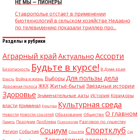
НЕ МЫ — ПИОНЕРЫ
Ставрополье отстает в применении
биотехнологий в сельском хозяйстве Недавно
по телевидению показали триллер про...
Разделы и рубрики
Аграрный край
Ассорти
Актуально
Будьте в курсе!
В Думе края
Безопасность
Для пользы дела
Выборы
Война и жизнь
Власть
Житьё-бытьё
Звёздные истории
ЖКХ
Дорожная полоса
Здоровье
Знаменательные даты
Коридоры
История
Культурная среда
власти
Криминал
Культура
О главном
Образование
Общество
Новости
Новости соцсетей
Разговор по существу
Праздник
Проблема
Память
Психология
Спортклуб
Социум
События
Регион
Соцсети
Суд
Территория закона