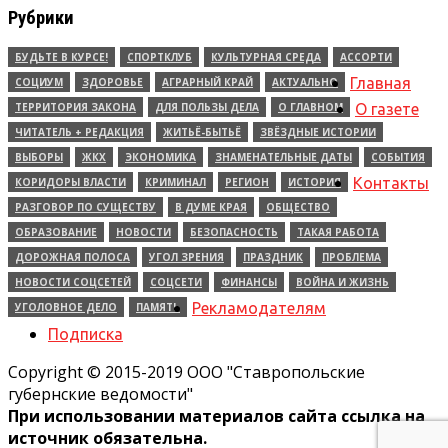
Рубрики
БУДЬТЕ В КУРСЕ!
СПОРТКЛУБ
КУЛЬТУРНАЯ СРЕДА
АССОРТИ
Главная
СОЦИУМ
ЗДОРОВЬЕ
АГРАРНЫЙ КРАЙ
АКТУАЛЬНО
ТЕРРИТОРИЯ ЗАКОНА
ДЛЯ ПОЛЬЗЫ ДЕЛА
О ГЛАВНОМ
О газете
ЧИТАТЕЛЬ + РЕДАКЦИЯ
ЖИТЬЁ-БЫТЬЁ
ЗВЁЗДНЫЕ ИСТОРИИ
ВЫБОРЫ
ЖКХ
ЭКОНОМИКА
ЗНАМЕНАТЕЛЬНЫЕ ДАТЫ
СОБЫТИЯ
Контакты
КОРИДОРЫ ВЛАСТИ
КРИМИНАЛ
РЕГИОН
ИСТОРИЯ
РАЗГОВОР ПО СУЩЕСТВУ
В ДУМЕ КРАЯ
ОБЩЕСТВО
ОБРАЗОВАНИЕ
НОВОСТИ
БЕЗОПАСНОСТЬ
ТАКАЯ РАБОТА
ДОРОЖНАЯ ПОЛОСА
УГОЛ ЗРЕНИЯ
ПРАЗДНИК
ПРОБЛЕМА
НОВОСТИ СОЦСЕТЕЙ
СОЦСЕТИ
ФИНАНСЫ
ВОЙНА И ЖИЗНЬ
Рекламодателям
УГОЛОВНОЕ ДЕЛО
ПАМЯТЬ
Подписка
Copyright © 2015-2019 ООО "Ставропольские
губернские ведомости"
При использовании материалов сайта ссылка на
источник обязательна.