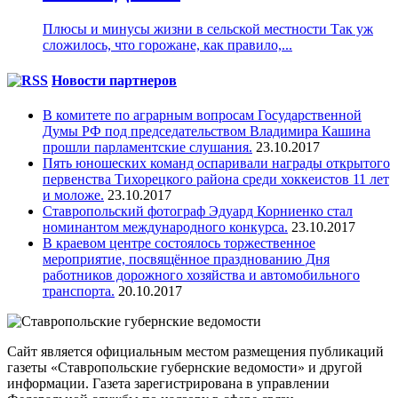
Плюсы и минусы жизни в сельской местности Так уж
сложилось, что горожане, как правило,...
Новости партнеров
В комитете по аграрным вопросам Государственной
Думы РФ под председательством Владимира Кашина
прошли парламентские слушания.
23.10.2017
Пять юношеских команд оспаривали награды открытого
первенства Тихорецкого района среди хоккеистов 11 лет
и моложе.
23.10.2017
Ставропольский фотограф Эдуард Корниенко стал
номинантом международного конкурса.
23.10.2017
В краевом центре состоялось торжественное
мероприятие, посвящённое празднованию Дня
работников дорожного хозяйства и автомобильного
транспорта.
20.10.2017
Сайт является официальным местом размещения публикаций
газеты «Ставропольские губернские ведомости» и другой
информации. Газета зарегистрирована в управлении