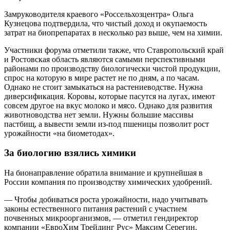
Замруководителя краевого «Россельхозцентра» Ольга
Кузнецова подтвердила, что чистый доход и окупаемость
затрат на биопрепаратах в несколько раз выше, чем на химии.
Участники форума отметили также, что Ставропольский край
и Ростовская область являются самыми перспективными
районами по производству биологически чистой продукции,
спрос на которую в мире растет не по дням, а по часам.
Однако не стоит замыкаться на растениеводстве. Нужна
диверсификация. Коровы, которые пасутся на лугах, имеют
совсем другое на вкус молоко и мясо. Однако для развития
животноводства нет земли. Нужны большие массивы
пастбищ, а вывести земли из-под пшеницы позволит рост
урожайности «на биометодах».
За биологию взялись химики
На бионаправление обратила внимание и крупнейшая в
России компания по производству химических удобрений.
— Чтобы добиваться роста урожайности, надо учитывать
законы естественного питания растений с участием
почвенных микроорганизмов, — отметил гендиректор
компании «ЕвроХим Трейдинг Рус» Максим Серегин.