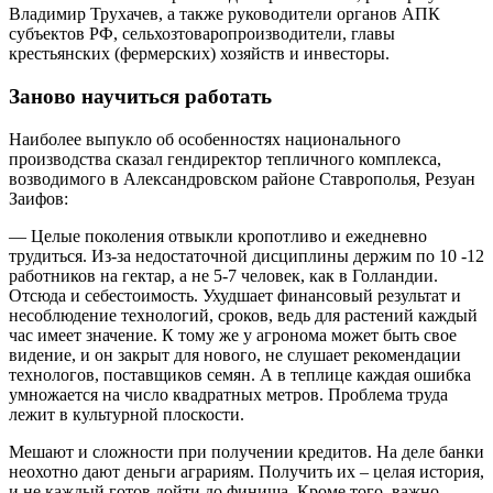
Владимир Трухачев, а также руководители органов АПК
субъектов РФ, сельхозтоваропроизводители, главы
крестьянских (фермерских) хозяйств и инвесторы.
Заново научиться работать
Наиболее выпукло об особенностях национального
производства сказал гендиректор тепличного комплекса,
возводимого в Александровском районе Ставрополья, Резуан
Заифов:
— Целые поколения отвыкли кропотливо и ежедневно
трудиться. Из-за недостаточной дисциплины держим по 10 -12
работников на гектар, а не 5-7 человек, как в Голландии.
Отсюда и себестоимость. Ухудшает финансовый результат и
несоблюдение технологий, сроков, ведь для растений каждый
час имеет значение. К тому же у агронома может быть свое
видение, и он закрыт для нового, не слушает рекомендации
технологов, поставщиков семян. А в теплице каждая ошибка
умножается на число квадратных метров. Проблема труда
лежит в культурной плоскости.
Мешают и сложности при получении кредитов. На деле банки
неохотно дают деньги аграриям. Получить их – целая история,
и не каждый готов дойти до финиша. Кроме того, важно