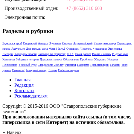
Производственный отдел:
+7 (8652) 316-603
Электронная почта:
Разделы и рубрики
Будьте в курсе!
Спортклуб
Ассорти
Здоровье
Социум
Аграрный край
Культурная среда
Территория
закона
Актуально
Для пользы дела
Житьё-бытьё
О главном
Читатель + редакция
Экономика
Выборы
Коридоры власти
Разговор по существу
ЖКХ
Такая работа
Война и жизнь
В Думе края
Криминал
Звёздные истории
Дорожная полоса
Образование
Проблема
Общество
История
Психология
Учебный курс
Ставрополю 240 лет
Финансы
Панорама
Правопорядок
Таланты
Угол
зрения
Сравните!
Аграрный сектор
В крае
События недели
Главная
Редакция
Контакты
Рекламодателям
Copyright © 2015-2016 ООО "Ставропольские губернские
ведомости"
При использовании материалов сайта ссылка (в том числе,
гиперссылка в сети Интернет) на источник обязательна.
Наверх