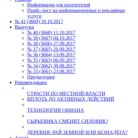
Информация для посетителей
Прайс-лист на информационные и рекламные
услуги
№ 41 (3669) 18.10.2017
Выпуски
№ 40 (3668) 11.10.2017
№ 39 (3667) 04.10.2017
№ 38 (3666) 27.09.2017
№ 37 (3665) 20.09.2017
№ 36 (3664) 13.09.2017
№ 35 (3663) 06.09.2017
№ 34 (3662) 30.08.2017
№ 33 (3661) 23.08.2017
Предыдущие
Рекомендовано
СТРАСТИ ПО МЕСТНОЙ ВЛАСТИ
ВПЛОТЬ ДО АКТИВНЫХ ДЕЙСТВИЙ
ТЕХНОЛОГИЯ ОБМАНА
СЫРЬЕВИКА СМЕНИТ СИЛОВИК?
ДЕРЕВНЯ: РАЙ ЗЕМНОЙ ИЛИ БЕЗНАДЁГА?
Архив