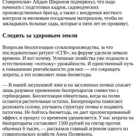
Ставрополья» Айдын Ширинов подчеркнул, что надо
начинать с подготовки кадров, садоводческих
производственных бригад, а также с внедрения жесткого
контроля за ввозимым посадочным материалом, чтобы не
закладывать больные сады, которые и пяти лет не проживут.
Следить за здоровьем земли
Вопросам биологизации сельхозпроизводства, за что
последовательно ратуют «СГВ», на форуме уделили немало
времени. И вот почему. Успешные хозяйства уже подошли к
естественному «потолку» урожайности. И единственный путь
к повышению рентабельности для них — это сокращать
затраты, а это позволяют лишь биометоды.
— В нашей засушливой зоне и на засоленных почвах спасает
лишь разумное применение биопрепаратов совместно с
гербицидами. Биологизация обязательна, когда на полях
остаются растительные остатки. Биопрепараты помогают
разложить солому, улучшить структуру почвы и подавить
патогены. Не бойтесь биометода, он дает пролонгированный
эффект, и процесс со временем удешевляется. У нас затраты на
биопрепараты составляют 1500 рублей на гектар против
обычных 6 тысяч, — рассказала главный агроном одного из
ставропольских хозяйств Анна Полянкина.