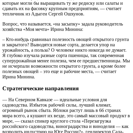
которые могли бы выращивать ту же редиску или салаты и
сдавать их на фасовку крупным предприятиям, — считает
тепличник из Адыгеи Сергей Ошхунов.
Вопрос, что называется, «на засыпку» задала руководитель
хозяйства «Моя мечта» Ирина Минина:
– Кто-нибудь сравнивал полезность овощей открытого грунта
и закрытого? Выводятся новые сорта, делается упор на
урожайность, а польза? О человеке никто никогда не думает.
Я глубоко изучала разные сорта пшеницы, так современная
суперурожайная менее полезна, чем ее предшественницы. Мы
не исчерпали возможности открытого грунта, а кроме более
полезных овощей – это еще и рабочие места, — считает
Ирина Минина.
Стратегические направления
— На Северном Кавказе — идеальные условия для
садоводства. Избыток рабочей силы, лучший климат,
огромный рынок сбыта. Яблоки растут лишь в 66 странах
мира всего, а кушают их везде, это самый массовый продукт в
мире, — сказал спикер круглого стола «Перезагрузка
российского садоводства, виноградарства и виноделия — как
возродить индустрию на Юге России?», гендиректор Сада-