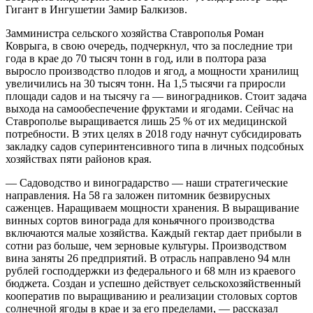
Гигант в Ингушетии Замир Балкизов.
Замминистра сельского хозяйства Ставрополья Роман
Коврыга, в свою очередь, подчеркнул, что за последние три
года в крае до 70 тысяч тонн в год, или в полтора раза
выросло производство плодов и ягод, а мощности хранилищ
увеличились на 30 тысяч тонн. На 1,5 тысячи га приросли
площади садов и на тысячу га — виноградников. Стоит задача
выхода на самообеспечение фруктами и ягодами. Сейчас на
Ставрополье выращивается лишь 25 % от их медицинской
потребности. В этих целях в 2018 году начнут субсидировать
закладку садов суперинтенсивного типа в личных подсобных
хозяйствах пяти районов края.
— Садоводство и виноградарство — наши стратегические
направления. На 58 га заложен питомник безвирусных
саженцев. Наращиваем мощности хранения. В выращивание
винных сортов винограда для коньячного производства
включаются малые хозяйства. Каждый гектар дает прибыли в
сотни раз больше, чем зерновые культуры. Производством
вина заняты 26 предприятий. В отрасль направлено 94 млн
рублей господдержки из федерального и 68 млн из краевого
бюджета. Создан и успешно действует сельскохозяйственный
кооператив по выращиванию и реализации столовых сортов
солнечной ягоды в крае и за его пределами, — рассказал