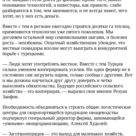
понимание технологий, а инвесторы, как правило, слабо
разбираются в том, чем занимаются, и не всегда знают, чего
хотят, но у них есть деньги.
Вместе с тем в регионе ежегодно строятся десятки га теплиц,
применяются технологии уже пятого поколения. Мы
догоняем остальной мир семимильными шагами, и болезни
роста – неизбежны. Опытный хозяйственник убежден, что
местные помидоры вполне могут выиграть в конкурентной
борьбе с турецкими.
— Люди хотят употреблять местное. Вместе с тем Турция
сильна умением кооперировать усилия. Ни один фермер не в
состоянии сам загрузить паром, только сообща с другими. Вот
и мы должны научиться друг другу доверять и четко
выполнять обязательства. Будущее российского сельского
хозяйства – это кооперация, — выразил свое мнение Резуан
Заифов.
Необходимость объединяться и строить общие логистические
центры для скоропортящейся продукции овощеводства
подчеркнул генеральный директор фирмы, занимающейся
«умными» овощехранилищами, Алексей Худолей.
— Заготкооперация — это выход для маленьких хозяйств,