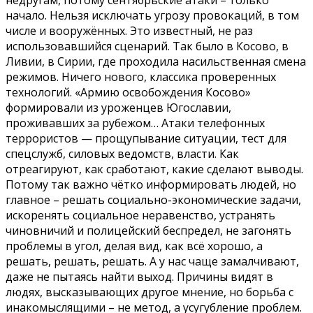
начало. Нельзя исключать угрозу провокаций, в том
числе и вооружённых. Это известный, не раз
использовавшийся сценарий. Так было в Косово, в
Ливии, в Сирии, где проходила насильственная смена
режимов. Ничего нового, классика проверенных
технологий. «Армию освобождения Косово»
формировали из уроженцев Югославии,
проживавших за рубежом… Атаки телефонных
террористов — прощупывание ситуации, тест для
спецслужб, силовых ведомств, власти. Как
отреагируют, как сработают, какие сделают выводы.
Потому так важно чётко информировать людей, но
главное – решать социально-экономические задачи,
искоренять социальное неравенство, устранять
чиновничий и полицейский беспредел, не загонять
проблемы в угол, делая вид, как всё хорошо, а
решать, решать, решать. А у нас чаще замалчивают,
даже не пытаясь найти выход. Причины видят в
людях, высказывающих другое мнение, но борьба с
инакомыслящими – не метод, а усугубление проблем.