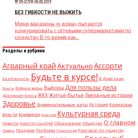
№ 09 (3739) 06.03.2019
БЕЗ ГИБКОСТИ НЕ ВЫЖИТЬ
Мини-магазины «у дома» пытаются
конкурировать с сетевыми супермаркетами по
соседству В то время как...
Разделы и рубрики
Аграрный край
Ассорти
Актуально
Будьте в курсе!
В Думе края
Безопасность
Для пользы дела
Выборы
Война и жизнь
Власть
Житьё-бытьё
Звёздные истории
ЖКХ
Дорожная полоса
Здоровье
Знаменательные даты
Коридоры
История
Культурная среда
власти
Криминал
Культура
О главном
Образование
Общество
Новости
Новости соцсетей
Разговор по существу
Праздник
Проблема
Память
Психология