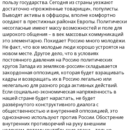
пользу государства. Сегодня из страны уезжают
достаточно «прожжённые товарищи», популисты.
Выводят активы в оффшоры, вполне комфортно
оседают в престижных районах Европы. Политически
несогласные имеют массу возможностей и поле для
широкого общения – в век массовых коммуникаций
это элементарно. Покидает Россию много молодёжи.
Не факт, что все молодые люди хорошо устроятся на
новом месте. Другое дело, что в условиях
постоянного давления на Россию политических
кругов Запада из земляков-россиян складывается
закордонная оппозиция, которая будет взращивать
кадры и возвращать их в Россию легально или
нелегально для разного рода активных действий.
Если социально-экономическая напряжённость в
нашей стране будет нарастать, не будет
развёрнутого конструктивного диалога с
общественностью и внутренней оппозицией, это
однозначно используют против России. Обострение
внутренних противоречий на руку внешним
недругам, потому сентябрьские атаки – только