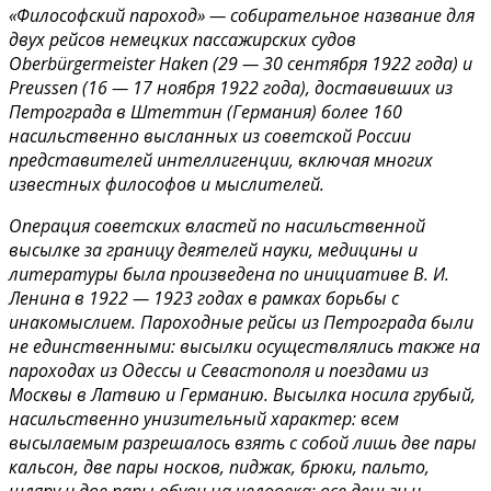
«Философский пароход» — собирательное название для
двух рейсов немецких пассажирских судов
Oberbürgermeister Haken (29 — 30 сентября 1922 года) и
Preussen (16 — 17 ноября 1922 года), доставивших из
Петрограда в Штеттин (Германия) более 160
насильственно высланных из советской России
представителей интеллигенции, включая многих
известных философов и мыслителей.
Операция советских властей по насильственной
высылке за границу деятелей науки, медицины и
литературы была произведена по инициативе В. И.
Ленина в 1922 — 1923 годах в рамках борьбы с
инакомыслием. Пароходные рейсы из Петрограда были
не единственными: высылки осуществлялись также на
пароходах из Одессы и Севастополя и поездами из
Москвы в Латвию и Германию. Высылка носила грубый,
насильственно унизительный характер: всем
высылаемым разрешалось взять с собой лишь две пары
кальсон, две пары носков, пиджак, брюки, пальто,