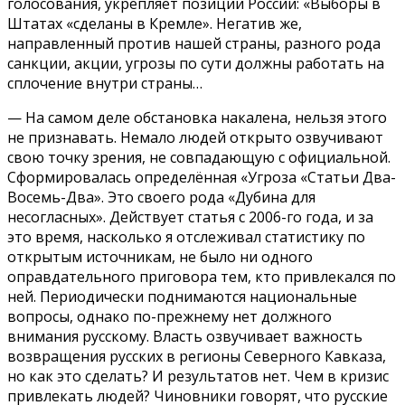
голосования, укрепляет позиции России: «Выборы в
Штатах «сделаны в Кремле». Негатив же,
направленный против нашей страны, разного рода
санкции, акции, угрозы по сути должны работать на
сплочение внутри страны…
— На самом деле обстановка накалена, нельзя этого
не признавать. Немало людей открыто озвучивают
свою точку зрения, не совпадающую с официальной.
Сформировалась определённая «Угроза «Статьи Два-
Восемь-Два». Это своего рода «Дубина для
несогласных». Действует статья с 2006-го года, и за
это время, насколько я отслеживал статистику по
открытым источникам, не было ни одного
оправдательного приговора тем, кто привлекался по
ней. Периодически поднимаются национальные
вопросы, однако по-прежнему нет должного
внимания русскому. Власть озвучивает важность
возвращения русских в регионы Северного Кавказа,
но как это сделать? И результатов нет. Чем в кризис
привлекать людей? Чиновники говорят, что русские