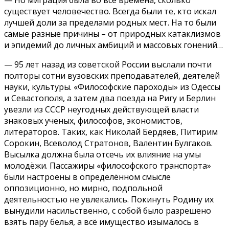
существует человечество. Всегда были те, кто искал
лучшей доли за пределами родных мест. На то были
самые разные причины – от природных катаклизмов
и эпидемий до личных амбиций и массовых гонений…
— 95 лет назад из советской России выслали почти
полторы сотни вузовских преподавателей, деятелей
науки, культуры. «Философские пароходы» из Одессы
и Севастополя, а затем два поезда на Ригу и Берлин
увезли из СССР неугодных действующей власти
знаковых ученых, философов, экономистов,
литераторов. Таких, как Николай Бердяев, Питирим
Сорокин, Всеволод Стратонов, Валентин Булгаков.
Высылка должна была отсечь их влияние на умы
молодёжи. Пассажиры «философского транспорта»
были настроены в определённом смысле
оппозиционно, но мирно, подпольной
деятельностью не увлекались. Покинуть Родину их
вынудили насильственно, с собой было разрешено
взять пару белья, а всё имущество изымалось в