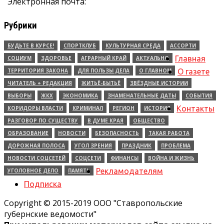
Электронная почта:
Рубрики
БУДЬТЕ В КУРСЕ!
СПОРТКЛУБ
КУЛЬТУРНАЯ СРЕДА
АССОРТИ
Главная
СОЦИУМ
ЗДОРОВЬЕ
АГРАРНЫЙ КРАЙ
АКТУАЛЬНО
ТЕРРИТОРИЯ ЗАКОНА
ДЛЯ ПОЛЬЗЫ ДЕЛА
О ГЛАВНОМ
О газете
ЧИТАТЕЛЬ + РЕДАКЦИЯ
ЖИТЬЁ-БЫТЬЁ
ЗВЁЗДНЫЕ ИСТОРИИ
ВЫБОРЫ
ЖКХ
ЭКОНОМИКА
ЗНАМЕНАТЕЛЬНЫЕ ДАТЫ
СОБЫТИЯ
Контакты
КОРИДОРЫ ВЛАСТИ
КРИМИНАЛ
РЕГИОН
ИСТОРИЯ
РАЗГОВОР ПО СУЩЕСТВУ
В ДУМЕ КРАЯ
ОБЩЕСТВО
ОБРАЗОВАНИЕ
НОВОСТИ
БЕЗОПАСНОСТЬ
ТАКАЯ РАБОТА
ДОРОЖНАЯ ПОЛОСА
УГОЛ ЗРЕНИЯ
ПРАЗДНИК
ПРОБЛЕМА
НОВОСТИ СОЦСЕТЕЙ
СОЦСЕТИ
ФИНАНСЫ
ВОЙНА И ЖИЗНЬ
Рекламодателям
УГОЛОВНОЕ ДЕЛО
ПАМЯТЬ
Подписка
Copyright © 2015-2019 ООО "Ставропольские
губернские ведомости"