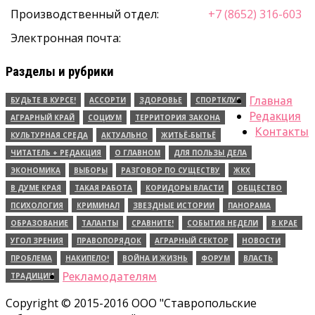
Производственный отдел:
+7 (8652) 316-603
Электронная почта:
Разделы и рубрики
Главная
БУДЬТЕ В КУРСЕ!
АССОРТИ
ЗДОРОВЬЕ
СПОРТКЛУБ
Редакция
АГРАРНЫЙ КРАЙ
СОЦИУМ
ТЕРРИТОРИЯ ЗАКОНА
Контакты
КУЛЬТУРНАЯ СРЕДА
АКТУАЛЬНО
ЖИТЬЁ-БЫТЬЁ
ЧИТАТЕЛЬ + РЕДАКЦИЯ
О ГЛАВНОМ
ДЛЯ ПОЛЬЗЫ ДЕЛА
ЭКОНОМИКА
ВЫБОРЫ
РАЗГОВОР ПО СУЩЕСТВУ
ЖКХ
В ДУМЕ КРАЯ
ТАКАЯ РАБОТА
КОРИДОРЫ ВЛАСТИ
ОБЩЕСТВО
ПСИХОЛОГИЯ
КРИМИНАЛ
ЗВЕЗДНЫЕ ИСТОРИИ
ПАНОРАМА
ОБРАЗОВАНИЕ
ТАЛАНТЫ
СРАВНИТЕ!
СОБЫТИЯ НЕДЕЛИ
В КРАЕ
УГОЛ ЗРЕНИЯ
ПРАВОПОРЯДОК
АГРАРНЫЙ СЕКТОР
НОВОСТИ
ПРОБЛЕМА
НАКИПЕЛО!
ВОЙНА И ЖИЗНЬ
ФОРУМ
ВЛАСТЬ
Рекламодателям
ТРАДИЦИИ
Copyright © 2015-2016 ООО "Ставропольские