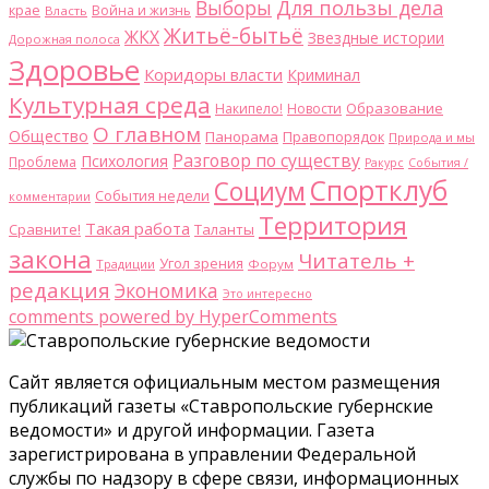
Для пользы дела
Выборы
крае
Война и жизнь
Власть
Житьё-бытьё
ЖКХ
Звездные истории
Дорожная полоса
Здоровье
Коридоры власти
Криминал
Культурная среда
Образование
Накипело!
Новости
О главном
Общество
Панорама
Правопорядок
Природа и мы
Разговор по существу
Психология
Проблема
Ракурс
События /
Спортклуб
Социум
События недели
комментарии
Территория
Такая работа
Сравните!
Таланты
закона
Читатель +
Угол зрения
Традиции
Форум
редакция
Экономика
Это интересно
comments powered by HyperComments
Сайт является официальным местом размещения
публикаций газеты «Ставропольские губернские
ведомости» и другой информации. Газета
зарегистрирована в управлении Федеральной
службы по надзору в сфере связи, информационных