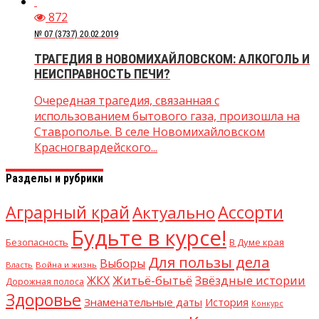
872
№ 07 (3737) 20.02.2019
ТРАГЕДИЯ В НОВОМИХАЙЛОВСКОМ: АЛКОГОЛЬ И
НЕИСПРАВНОСТЬ ПЕЧИ?
Очередная трагедия, связанная с
использованием бытового газа, произошла на
Ставрополье. В селе Новомихайловском
Красногвардейского...
Разделы и рубрики
Аграрный край
Ассорти
Актуально
Будьте в курсе!
В Думе края
Безопасность
Для пользы дела
Выборы
Власть
Война и жизнь
Житьё-бытьё
Звёздные истории
ЖКХ
Дорожная полоса
Здоровье
Знаменательные даты
История
Конкурс