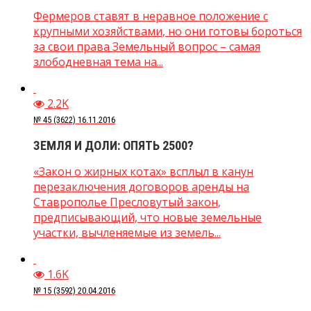
Фермеров ставят в неравное положение с
крупными хозяйствами, но они готовы бороться
за свои права Земельный вопрос – самая
злободневная тема на...
2.2K
№ 45 (3622) 16.11.2016
ЗЕМЛЯ И ДОЛИ: ОПЯТЬ 2500?
«Закон о жирных котах» всплыл в канун
перезаключения договоров аренды на
Ставрополье Пресловутый закон,
предписывающий, что новые земельные
участки, вычленяемые из земель...
1.6K
№ 15 (3592) 20.04.2016