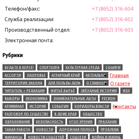
Телефон/факс:
+7 (8652) 316-604
Служба реализации:
+7 (8652) 316-602
Производственный отдел:
+7 (8652) 316-603
Электронная почта:
Рубрики
БУДЬТЕ В КУРСЕ!
СПОРТКЛУБ
КУЛЬТУРНАЯ СРЕДА
СОЦИУМ
Главная
АССОРТИ
ЗДОРОВЬЕ
АГРАРНЫЙ КРАЙ
АКТУАЛЬНО
ТЕРРИТОРИЯ ЗАКОНА
ДЛЯ ПОЛЬЗЫ ДЕЛА
О ГЛАВНОМ
О газете
ЧИТАТЕЛЬ + РЕДАКЦИЯ
ЖИТЬЁ-БЫТЬЁ
ЗВЁЗДНЫЕ ИСТОРИИ
ЖКХ
ВЫБОРЫ
ЭКОНОМИКА
ЗНАМЕНАТЕЛЬНЫЕ ДАТЫ
РЕГИОН
Контакты
КРИМИНАЛ
ИСТОРИЯ
СОБЫТИЯ
КОРИДОРЫ ВЛАСТИ
РАЗГОВОР ПО СУЩЕСТВУ
В ДУМЕ КРАЯ
ОБЩЕСТВО
ОБРАЗОВАНИЕ
БЕЗОПАСНОСТЬ
УГОЛ ЗРЕНИЯ
ПРАЗДНИК
ТАКАЯ РАБОТА
НОВОСТИ
ДОРОЖНАЯ ПОЛОСА
ПРОБЛЕМА
ФИНАНСЫ
НОВОСТИ СОЦСЕТЕЙ
СОЦСЕТИ
ВОЙНА И ЖИЗНЬ