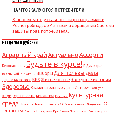
№ 11 (3741) 20.03.2019
НА ЧТО ЖАЛУЮТСЯ ПОТРЕБИТЕЛИ
В прошлом году ставропольцы направили в
Роспотребнадзор 4,5 тысячи обращений Система
защиты прав потребителя...
Разделы и рубрики
Аграрный край
Ассорти
Актуально
Будьте в курсе!
В Думе края
Безопасность
Для пользы дела
Выборы
Власть
Война и жизнь
Житьё-бытьё
Звёздные истории
ЖКХ
Дорожная полоса
Здоровье
Знаменательные даты
История
Конкурс
Культурная
Криминал
Коридоры власти
Культура
среда
О
Общество
Новости
Образование
Новости соцсетей
главном
Разговор по
Праздник
Память
Проблема
Психология