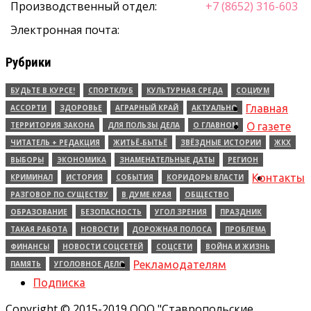
Производственный отдел:
+7 (8652) 316-603
Электронная почта:
Рубрики
БУДЬТЕ В КУРСЕ!
СПОРТКЛУБ
КУЛЬТУРНАЯ СРЕДА
СОЦИУМ
Главная
АССОРТИ
ЗДОРОВЬЕ
АГРАРНЫЙ КРАЙ
АКТУАЛЬНО
ТЕРРИТОРИЯ ЗАКОНА
ДЛЯ ПОЛЬЗЫ ДЕЛА
О ГЛАВНОМ
О газете
ЧИТАТЕЛЬ + РЕДАКЦИЯ
ЖИТЬЁ-БЫТЬЁ
ЗВЁЗДНЫЕ ИСТОРИИ
ЖКХ
ВЫБОРЫ
ЭКОНОМИКА
ЗНАМЕНАТЕЛЬНЫЕ ДАТЫ
РЕГИОН
Контакты
КРИМИНАЛ
ИСТОРИЯ
СОБЫТИЯ
КОРИДОРЫ ВЛАСТИ
РАЗГОВОР ПО СУЩЕСТВУ
В ДУМЕ КРАЯ
ОБЩЕСТВО
ОБРАЗОВАНИЕ
БЕЗОПАСНОСТЬ
УГОЛ ЗРЕНИЯ
ПРАЗДНИК
ТАКАЯ РАБОТА
НОВОСТИ
ДОРОЖНАЯ ПОЛОСА
ПРОБЛЕМА
ФИНАНСЫ
НОВОСТИ СОЦСЕТЕЙ
СОЦСЕТИ
ВОЙНА И ЖИЗНЬ
Рекламодателям
ПАМЯТЬ
УГОЛОВНОЕ ДЕЛО
Подписка
Copyright © 2015-2019 ООО "Ставропольские