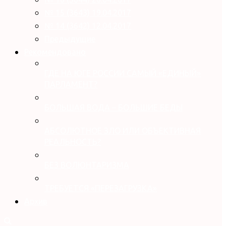
№ 15 (3643) 19.04.2017
№ 14 (3642) 12.04.2017
Предыдущие
Рекомендовано
ГДЕ НА ЮГЕ РОССИИ САМЫЙ «ЕДИНЫЙ»
ПАРЛАМЕНТ?
БОЛЬШАЯ ВОДА – БОЛЬШИЕ БЕДЫ
АБСОЛЮТНОЕ ЗЛО ИЛИ ОБЪЕКТИВНАЯ
РЕАЛЬНОСТЬ?
БЕЗ ВОЛЮНТАРИЗМА
ТРЕБУЕТСЯ «ПЕРЕЗАГРУЗКА»
Архив