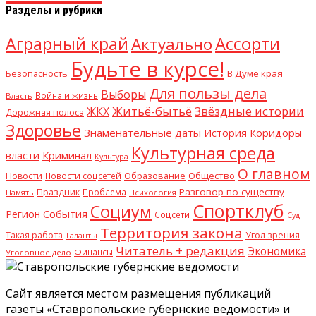
Разделы и рубрики
Аграрный край
Ассорти
Актуально
Будьте в курсе!
В Думе края
Безопасность
Для пользы дела
Выборы
Война и жизнь
Власть
Житьё-бытьё
Звёздные истории
ЖКХ
Дорожная полоса
Здоровье
Знаменательные даты
Коридоры
История
Культурная среда
власти
Криминал
Культура
О главном
Образование
Общество
Новости
Новости соцсетей
Разговор по существу
Праздник
Проблема
Память
Психология
Спортклуб
Социум
События
Регион
Соцсети
Суд
Территория закона
Такая работа
Угол зрения
Таланты
Читатель + редакция
Экономика
Финансы
Уголовное дело
Сайт является местом размещения публикаций
газеты «Ставропольские губернские ведомости» и