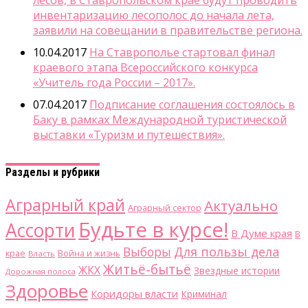
лесов, в Ставропольском крае будут проводить
инвентаризацию лесополос до начала лета,
заявили на совещании в правительстве региона.
10.04.2017
На Ставрополье стартовал финал
краевого этапа Всероссийского конкурса
«Учитель года России – 2017».
07.04.2017
Подписание соглашения состоялось в
Баку в рамках Международной туристической
выставки «Туризм и путешествия».
Разделы и рубрики
Аграрный край
Актуально
Аграрный сектор
Будьте в курсе!
Ассорти
В Думе края
В
Для пользы дела
Выборы
крае
Война и жизнь
Власть
Житьё-бытьё
ЖКХ
Звездные истории
Дорожная полоса
Здоровье
Коридоры власти
Криминал