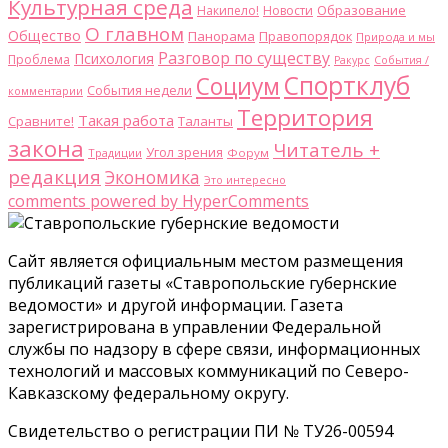
Культурная среда
Образование
Накипело!
Новости
О главном
Общество
Панорама
Правопорядок
Природа и мы
Разговор по существу
Психология
Проблема
Ракурс
События /
Спортклуб
Социум
События недели
комментарии
Территория
Такая работа
Сравните!
Таланты
закона
Читатель +
Угол зрения
Традиции
Форум
редакция
Экономика
Это интересно
comments powered by HyperComments
Сайт является официальным местом размещения
публикаций газеты «Ставропольские губернские
ведомости» и другой информации. Газета
зарегистрирована в управлении Федеральной
службы по надзору в сфере связи, информационных
технологий и массовых коммуникаций по Северо-
Кавказскому федеральному округу.
Свидетельство о регистрации ПИ № ТУ26-00594