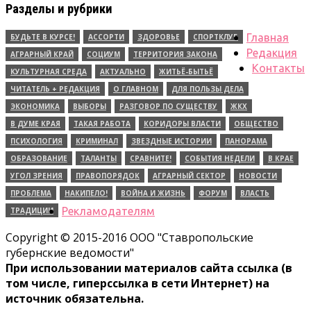
Разделы и рубрики
Главная
БУДЬТЕ В КУРСЕ!
АССОРТИ
ЗДОРОВЬЕ
СПОРТКЛУБ
Редакция
АГРАРНЫЙ КРАЙ
СОЦИУМ
ТЕРРИТОРИЯ ЗАКОНА
Контакты
КУЛЬТУРНАЯ СРЕДА
АКТУАЛЬНО
ЖИТЬЁ-БЫТЬЁ
ЧИТАТЕЛЬ + РЕДАКЦИЯ
О ГЛАВНОМ
ДЛЯ ПОЛЬЗЫ ДЕЛА
ЭКОНОМИКА
ВЫБОРЫ
РАЗГОВОР ПО СУЩЕСТВУ
ЖКХ
В ДУМЕ КРАЯ
ТАКАЯ РАБОТА
КОРИДОРЫ ВЛАСТИ
ОБЩЕСТВО
ПСИХОЛОГИЯ
КРИМИНАЛ
ЗВЕЗДНЫЕ ИСТОРИИ
ПАНОРАМА
ОБРАЗОВАНИЕ
ТАЛАНТЫ
СРАВНИТЕ!
СОБЫТИЯ НЕДЕЛИ
В КРАЕ
УГОЛ ЗРЕНИЯ
ПРАВОПОРЯДОК
АГРАРНЫЙ СЕКТОР
НОВОСТИ
ПРОБЛЕМА
НАКИПЕЛО!
ВОЙНА И ЖИЗНЬ
ФОРУМ
ВЛАСТЬ
Рекламодателям
ТРАДИЦИИ
Copyright © 2015-2016 ООО "Ставропольские
губернские ведомости"
При использовании материалов сайта ссылка (в
том числе, гиперссылка в сети Интернет) на
источник обязательна.