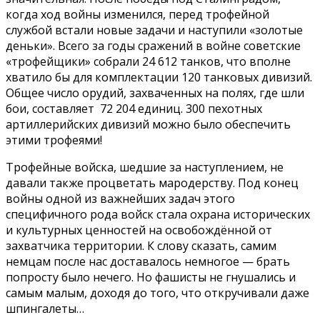
когда ход войны изменился, перед трофейной
службой встали новые задачи и наступили «золотые
деньки». Всего за годы сражений в войне советские
«трофейщики» собрали 24 612 танков, что вполне
хватило бы для комплектации 120 танковых дивизий.
Общее число орудий, захваченных на полях, где шли
бои, составляет 72 204 единиц. 300 пехотных
артиллерийских дивизий можно было обеспечить
этими трофеями!
Трофейные войска, шедшие за наступлением, не
давали также процветать мародерству. Под конец
войны одной из важнейших задач этого
специфичного рода войск стала охрана исторических
и культурных ценностей на освобождённой от
захватчика территории. К слову сказать, самим
немцам после нас доставалось немногое — брать
попросту было нечего. Но фашисты не гнушались и
самым малым, доходя до того, что откручивали даже
шпингалеты…