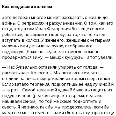
Как создавали колхозы
Зато ветеран многое может рассказать о жизни до
войны. О репрессиях и раскулачивании. О том, как его
отца, когда сам Иван Федорович был еще совсем
ребенком, посадили в тюрьму, за то, что не хотел
вступать в колхоз. У жены его, женщины с четырьмя
маленькими детьми на руках, отобрали все
подчистую. Даже последнее, что могло помочь
продержаться зиму, — мешок кукурузы, и тот увезли.
— Нас буквально оставили умирать от голода, —
рассказывает Колосов. – Мы питались тем, что
стелили на печь: выдергивали из кошмы шерстинки.
Если хватало терпения, подкоптишь ее над лучиной и
— в рот… Самой желанной удачей было вытащить из
подушки перо (редкая вещь в то время, ведь их
набивали сеном), по той же схеме подкоптить и
съесть. Я не знаю, как бы мы продержались, если бы
мама не смогла вместе с нами сбежать с хутора к отцу