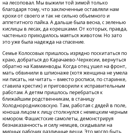
на лесоповал. Мы выжили той зимой только
благодаря тому, что заключенные оставляли нам
крохи от своего и так не сильно объемного и
аппетитного пайка. А дальше была весна, с зеленью
кислицы в лесах, да корешками. От которых, правда,
частенько приходилось маяться животом. Но зато
это уже была надежда на спасение.
Семье Колосовых пришлось изрядно поскитаться по
краю, добраться до Карачаево-Черкесии, вернуться
обратно на Кавминводы. Когда отец ушел на фронт,
мать обвинили в шпионаже (хотя женщина не умела
ни писать, ни читать – вместо росписи, по старинке,
ставила крестик) и приговорили к исправительным
работам. А детям пришлось перебраться к
ближайшим родственникам, в станицу
Холоднородниковскую. Там, работая с дядей в поле,
юноша лицом к лицу столкнулся с немецким черным
юмором. Фашистские самолеты, демонстрируя
безнаказанность и силу немцев, скидывали на
мирных рабочих различные вещи. Это могло быть