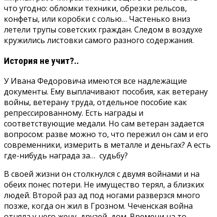
что угодно: обломки техники, обрезки рельсов,
конфеты, или коробки с солью… Частенько вниз
летели трупы советских граждан. Следом в воздухе
кружились листовки самого разного содержания.
История не учит?..
У Ивана Федоровича имеются все надлежащие
документы. Ему выплачивают пособия, как ветерану
войны, ветерану труда, отдельное пособие как
репрессированному. Есть награды и
соответствующие медали. Но сам ветеран задается
вопросом: разве можно то, что пережил он сам и его
современники, измерить в металле и деньгах? А есть
где-нибудь награда за… судьбу?
В своей жизни он столкнулся с двумя войнами и на
обеих понес потери. Не имущество терял, а близких
людей. Второй раз ад под ногами разверзся много
позже, когда он жил в Грозном. Чеченская война
отняла у него жену, друзей, дом. Времени на то,