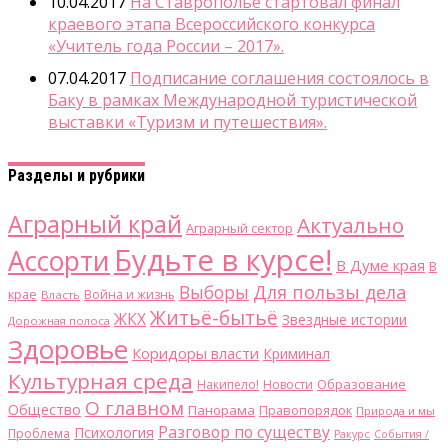
10.04.2017
На Ставрополье стартовал финал
краевого этапа Всероссийского конкурса
«Учитель года России – 2017».
07.04.2017
Подписание соглашения состоялось в
Баку в рамках Международной туристической
выставки «Туризм и путешествия».
Разделы и рубрики
Аграрный край
Актуально
Аграрный сектор
Будьте в курсе!
Ассорти
В Думе края
В
Для пользы дела
Выборы
крае
Война и жизнь
Власть
Житьё-бытьё
ЖКХ
Звездные истории
Дорожная полоса
Здоровье
Коридоры власти
Криминал
Культурная среда
Образование
Накипело!
Новости
О главном
Общество
Панорама
Правопорядок
Природа и мы
Разговор по существу
Психология
Проблема
Ракурс
События /