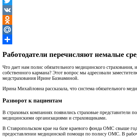
Facebook
Twitter
VK
Odnoklassniki
Mail.Ru
Отправить
Работодатели перечисляют немалые сре
Что дает нам полис обязательного медицинского страхования, и
собственного кармана? Этот вопрос мы адресовали заместител
медстрахования Ирине Базнаминой.
Ирина Михайловна рассказала, что система обязательного меди
Разворот к пациентам
В страховых компаниях появились страховые представители по 
медицинскими организациями и страховщиками.
В Ставропольском крае на базе краевого фонда ОМС свыше года
предоставлении медицинской помощи по полису ОМС. В рабочие