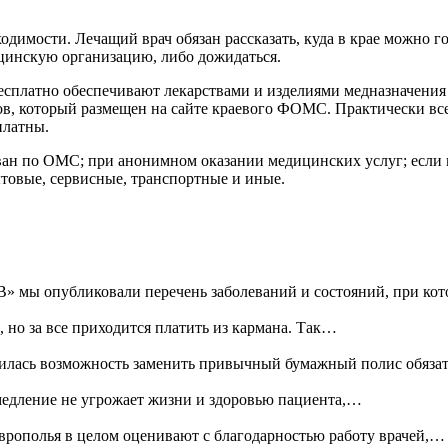
одимости. Лечащий врач обязан рассказать, куда в крае можно 
ицинскую организацию, либо дожидаться.
есплатно обеспечивают лекарствами и изделиями медназначения
, который размещен на сайте краевого ФОМС. Практически все
платны.
ван по ОМС; при анонимном оказании медицинских услуг; если п
товые, сервисные, транспортные и иные.
» мы опубликовали перечень заболеваний и состояний, при к
 но за все приходится платить из кармана. Так…
илась возможность заменить привычный бумажный полис обяза
медление не угрожает жизни и здоровью пациента,…
рополья в целом оценивают с благодарностью работу врачей,…