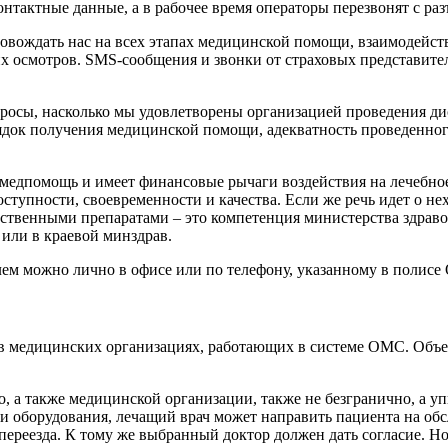
онтактные данные, а в рабочее время операторы перезвонят с ра
ровождать нас на всех этапах медицинской помощи, взаимодейс
 осмотров. SMS-сообщения и звонки от страховых представител
росы, насколько мы удовлетворены организацией проведения ди
ядок получения медицинской помощи, адекватность проведенног
 медпомощь и имеет финансовые рычаги воздействия на лечебно
оступности, своевременности и качества. Если же речь идет о не
рственными препаратами – это компетенция министерства здрав
или в краевой минздрав.
лем можно лично в офисе или по телефону, указанному в полис
о в медицинских организациях, работающих в системе ОМС. Об
о, а также медицинской организации, также не безгранично, а у
 оборудования, лечащий врач может направить пациента на обсле
 переезда. К тому же выбранный доктор должен дать согласие. Н