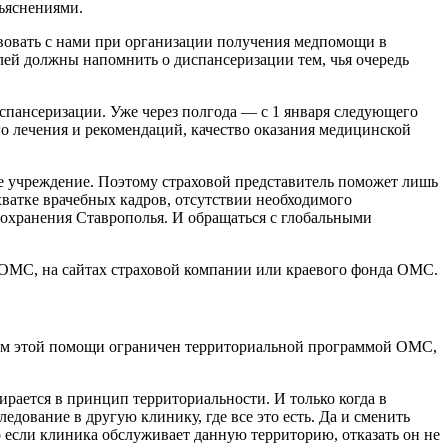
зъяснениями.
твовать с нами при организации получения медпомощи в
ей должны напомнить о диспансеризации тем, чья очередь
спансеризации. Уже через полгода — с 1 января следующего
о лечения и рекомендаций, качество оказания медицинской
е учреждение. Поэтому страховой представитель поможет лишь
хватке врачебных кадров, отсутствии необходимого
оохранения Ставрополья. И обращаться с глобальными
е ОМС, на сайтах страховой компании или краевого фонда ОМС.
ъем этой помощи ограничен территориальной программой ОМС,
пирается в принцип территориальности. И только когда в
дование в другую клинику, где все это есть. Да и сменить
о если клиника обслуживает данную территорию, отказать он не