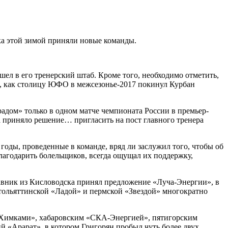
ка этой зимой приняли новые команды.
ел в его тренерский штаб. Кроме того, необходимо отметить,
го, как столицу ЮФО в межсезонье-2017 покинул Курбан
адом» только в одном матче чемпионата России в премьер-
а приняло решение… пригласить на пост главного тренера
годы, проведенные в команде, вряд ли заслужил того, чтобы об
лагодарить болельщиков, всегда ощущал их поддержку,
авник из Кисловодска принял предложение «Луча-Энергии», в
С тольяттинской «Ладой» и пермской «Звездой» многократно
 «Химками», хабаровским «СКА-Энергией», пятигорским
«Арарат», в котором Григорян пробыл чуть более двух