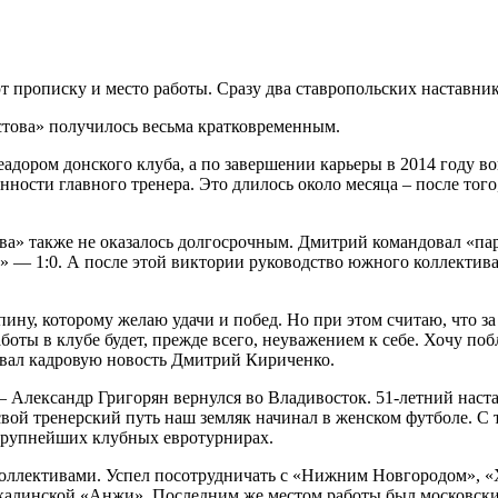
 прописку и место работы. Сразу два ставропольских наставни
стова» получилось весьма кратковременным.
ором донского клуба, а по завершении карьеры в 2014 году вош
нности главного тренера. Это длилось около месяца – после то
а» также не оказалось долгосрочным. Дмитрий командовал «пар
ы» — 1:0. А после этой виктории руководство южного коллектив
ну, которому желаю удачи и побед. Но при этом считаю, что за 
ты в клубе будет, прежде всего, неуважением к себе. Хочу поб
овал кадровую новость Дмитрий Кириченко.
 Александр Григорян вернулся во Владивосток. 51-летний наст
 свой тренерский путь наш земляк начинал в женском футболе. 
крупнейших клубных евротурнирах.
 коллективами. Успел посотрудничать с «Нижним Новгородом»,
линской «Анжи». Последним же местом работы был московский 