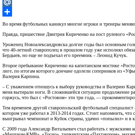
Odnoklassniki
Mail.Ru
Отправить
Во время футбольных каникул многие игроки и тренеры меняют
Правда, пришествие Дмитрия Кириченко на пост рулевого «Ро
Уроженец Новоалександровска долгие годы был основным голеад
что 40-летний ставрополец в прошлом году уже исполнял обяза
Бердыев, но еще не подъехал его преемник – Леонид Кучук.
Второе пребывание Кириченко на капитанском мостике «Ростов
лиге, по итогам которого дончане одолели соперников из «Уф
Валерия Карпина.
– С уважением отношусь к выбору руководства и Валерию Карпи
меня вытирали ноги. В сложившейся ситуации продолжение рабо
горжусь, что был с «Ростовом» эти три года, — прокомментир
Тем временем другой ставропольский футбольный специалист –
котором уже работал в 2013-2014 годах. Стоит напомнить, что
выигрывал чемпионат и Кубок страны, удачно «попылил» и в 
С 2009 года Александр Витальевич стал работать с мужскими
«Машуком-КМВ», «Тосно», ташкентским «Пахтакором», махачка