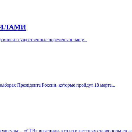
ВИЛАМИ
д вносит существенные перемены в нашу...
борах Президента России, которые пройдут 18 марта...
 культуры… «СГВ» выяснили, кто из известных ставропольцев де