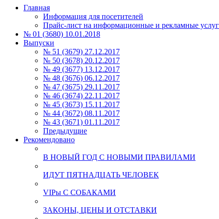
Главная
Информация для посетителей
Прайс-лист на информационные и рекламные услу
№ 01 (3680) 10.01.2018
Выпуски
№ 51 (3679) 27.12.2017
№ 50 (3678) 20.12.2017
№ 49 (3677) 13.12.2017
№ 48 (3676) 06.12.2017
№ 47 (3675) 29.11.2017
№ 46 (3674) 22.11.2017
№ 45 (3673) 15.11.2017
№ 44 (3672) 08.11.2017
№ 43 (3671) 01.11.2017
Предыдущие
Рекомендовано
В НОВЫЙ ГОД С НОВЫМИ ПРАВИЛАМИ
ИДУТ ПЯТНАДЦАТЬ ЧЕЛОВЕК
VIPы С СОБАКАМИ
ЗАКОНЫ, ЦЕНЫ И ОТСТАВКИ