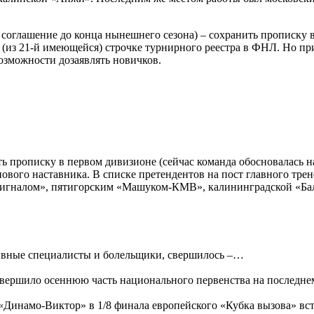
 соглашение до конца нынешнего сезона) – сохранить прописку в
(из 21-й имеющейся) строчке турнирного реестра в ФНЛ. Но пр
озможности дозаявлять новичков.
ь прописку в первом дивизионе (сейчас команда обосновалась н
ового наставника. В списке претендентов на пост главного тре
«Сигналом», пятигорским «Машуком-КМВ», калининградской «Ба
тивные специалисты и болельщики, свершилось –…
вершило осеннюю часть национального первенства на последн
«Динамо-Виктор» в 1/8 финала европейского «Кубка вызова» вс