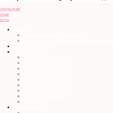
Главная
Информация для посетителей
Прайс-лист на информационные и рекламные 
№ 13 (3641) 05.04.2017
Выпуски
№ 12 (3640) 29.03.2017
№ 11 (3639) 22.03.2017
№ 10 (3638) 15.03.2017
№ 09 (3637) 08.03.2017
№ 08 (3636) 01.03.2017
№ 07 (3635) 22.02.2017
№ 06 (3634) 15.02.2017
№ 05 (3633) 08.02.2017
Предыдущие
Рекомендовано