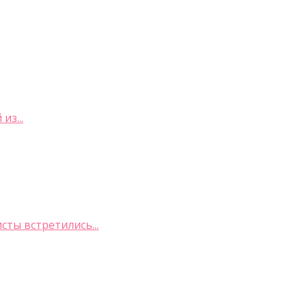
з...
ты встретились...