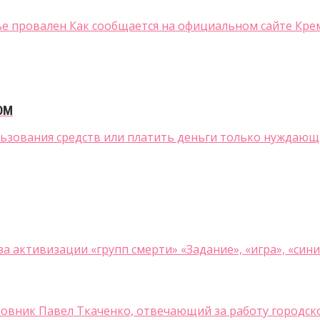
 провален Как сообщается на официальном сайте Кремл
ОМ
зования средств или платить деньги только нуждающимс
 активизации «групп смерти» «Задание», «игра», «синий 
новник Павел Ткаченко, отвечающий за работу городско