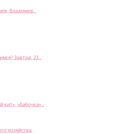
я, Владимир...
я? Завтра, 23...
кит», «бабочка»...
го хозяйства.