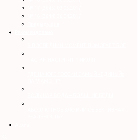
№ 17 (3645) 03.05.2017
№ 16 (3644) 26.04.2017
Предыдущие
Рекомендовано
В ПОСЛЕДНИЙ МОМЕНТ ПОМОГАЕТ БОГ
ЧАС «Ч» НАСТУПИТ 1 ИЮЛЯ
ГДЕ НА ЮГЕ РОССИИ САМЫЙ «ЕДИНЫЙ»
ПАРЛАМЕНТ?
БОЛЬШАЯ ВОДА – БОЛЬШИЕ БЕДЫ
АБСОЛЮТНОЕ ЗЛО ИЛИ ОБЪЕКТИВНАЯ
РЕАЛЬНОСТЬ?
Архив