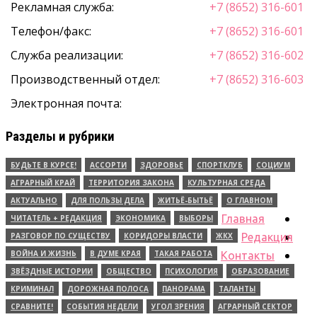
Рекламная служба:
+7 (8652) 316-601
Телефон/факс:
+7 (8652) 316-601
Служба реализации:
+7 (8652) 316-602
Производственный отдел:
+7 (8652) 316-603
Электронная почта:
Разделы и рубрики
БУДЬТЕ В КУРСЕ!
АССОРТИ
ЗДОРОВЬЕ
СПОРТКЛУБ
СОЦИУМ
АГРАРНЫЙ КРАЙ
ТЕРРИТОРИЯ ЗАКОНА
КУЛЬТУРНАЯ СРЕДА
АКТУАЛЬНО
ДЛЯ ПОЛЬЗЫ ДЕЛА
ЖИТЬЁ-БЫТЬЁ
О ГЛАВНОМ
Главная
ЧИТАТЕЛЬ + РЕДАКЦИЯ
ЭКОНОМИКА
ВЫБОРЫ
РАЗГОВОР ПО СУЩЕСТВУ
КОРИДОРЫ ВЛАСТИ
ЖКХ
Редакция
ВОЙНА И ЖИЗНЬ
В ДУМЕ КРАЯ
ТАКАЯ РАБОТА
Контакты
ЗВЁЗДНЫЕ ИСТОРИИ
ОБЩЕСТВО
ПСИХОЛОГИЯ
ОБРАЗОВАНИЕ
КРИМИНАЛ
ДОРОЖНАЯ ПОЛОСА
ПАНОРАМА
ТАЛАНТЫ
СРАВНИТЕ!
СОБЫТИЯ НЕДЕЛИ
УГОЛ ЗРЕНИЯ
АГРАРНЫЙ СЕКТОР