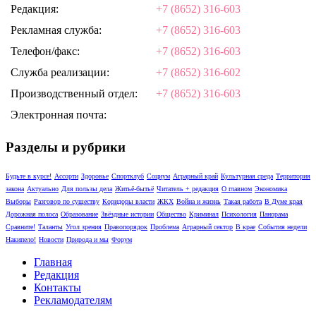
Редакция:
+7 (8652) 316-603
Рекламная служба:
+7 (8652) 316-603
Телефон/факс:
+7 (8652) 316-603
Служба реализации:
+7 (8652) 316-602
Производственный отдел:
+7 (8652) 316-603
Электронная почта:
Разделы и рубрики
Будьте в курсе!
Ассорти
Здоровье
Спортклуб
Социум
Аграрный край
Культурная среда
Территория
закона
Актуально
Для пользы дела
Житьё-бытьё
Читатель + редакция
О главном
Экономика
Выборы
Разговор по существу
Коридоры власти
ЖКХ
Война и жизнь
Такая работа
В Думе края
Дорожная полоса
Образование
Звёздные истории
Общество
Криминал
Психология
Панорама
Сравните!
Таланты
Угол зрения
Правопорядок
Проблема
Аграрный сектор
В крае
События недели
Накипело!
Новости
Природа и мы
Форум
Главная
Редакция
Контакты
Рекламодателям