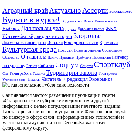
Ассорти
Аграрный край
Актуально
Безопасность
Будьте в курсе!
В Думе края
Война и жизнь
Власть
Для пользы дела
Выборы
ЖКХ
Дорожная полоса
Дороги
Здоровье
Житьё-бытьё
Звёздные истории
Знаменательные даты
История
Коридоры власти
Криминал
Культурная среда
Новости
Новости соцсетей
Образование
О главном
Общество
Разговор
Праздник
Память
Проблема
Психология
Спортклуб
Социум
События
по существу
Соцсети
Регион
Территория закона
Такая работа
Угол зрения
Таланты
Суд
Читатель + редакция
Экономика
Финансы
Уголовное дело
Сайт является местом размещения публикаций газеты
«Ставропольские губернские ведомости» и другой
информации с целью популяризации печатного издания.
Газета зарегистрирована в управлении Федеральной службы
по надзору в сфере связи, информационных технологий и
массовых коммуникаций по Северо-Кавказскому
федеральному округу.