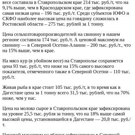
весе составила в Ставропольском крае 214 тыс. руб./т, что на
9,1% выше, чем в Краснодарском крае, где зафиксирована
самая низкая цена – 196 тыс. руб./т. Среди субъектов ЮФО и
СКФО наиболее высокая цена на говядину сложилась в
Ростовской области – 275 тыс. рублей за 1 тонну.
Цена сельхозтоваропроизводителей на свинину в нашем
регионе составила 174 тыс. руб./т. А ценовой максимум на
свинину — в Северной Осетии-Алании – 200 тыс. руб./т., что
на 15% выше, чем в крае.
На мясо кур (в убойном весе) на Ставрополье сохраняется
цена 93 тыс. руб./т, что ниже на 15% самого высокого
показателя, отмеченного также в Северной Осетии – 110 тыс.
руб./т.
Живая рыба в крае стоит 105 тыс. руб./т, в то время как в
Дагестане цена за 1 тонну всего 31,5 тыс. рублей, что на 70%
ниже, чем у нас.
Цена на молоко сырое в Ставропольском крае зафиксирована
на уровне 25,5 тыс. рубля за тонну, что на 18% выше самой
высокой цены, установившейся в Дагестане — 20,8 тыс. руб./
т.
Ценовой максимум на яблоки зафиксирован в Северной