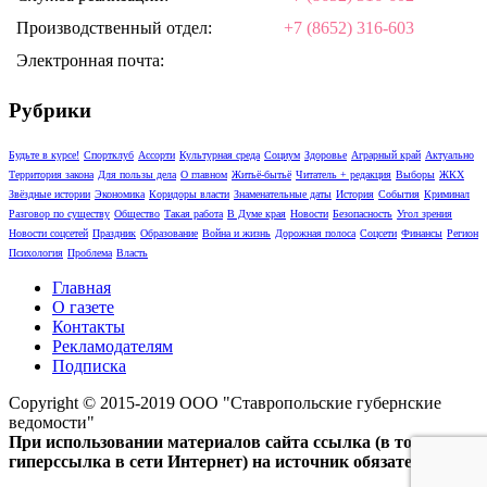
Производственный отдел:
+7 (8652) 316-603
Электронная почта:
Рубрики
Будьте в курсе!
Спортклуб
Ассорти
Культурная среда
Социум
Здоровье
Аграрный край
Актуально
Территория закона
Для пользы дела
О главном
Житьё-бытьё
Читатель + редакция
Выборы
ЖКХ
Звёздные истории
Экономика
Коридоры власти
Знаменательные даты
История
События
Криминал
Разговор по существу
Общество
Такая работа
В Думе края
Новости
Безопасность
Угол зрения
Новости соцсетей
Праздник
Образование
Война и жизнь
Дорожная полоса
Соцсети
Финансы
Регион
Психология
Проблема
Власть
Главная
О газете
Контакты
Рекламодателям
Подписка
Copyright © 2015-2019 ООО "Ставропольские губернские
ведомости"
При использовании материалов сайта ссылка (в том числе,
гиперссылка в сети Интернет) на источник обязательна.