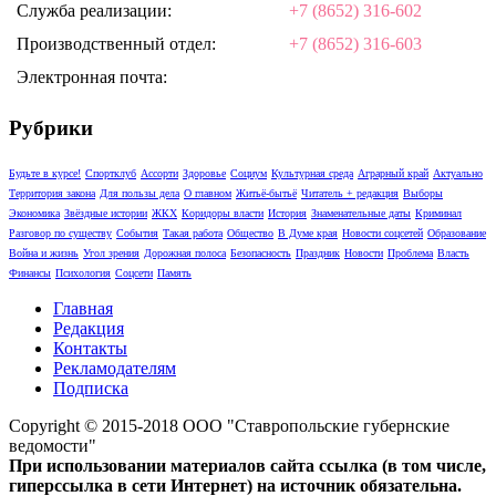
Служба реализации:
+7 (8652) 316-602
Производственный отдел:
+7 (8652) 316-603
Электронная почта:
Рубрики
Будьте в курсе!
Спортклуб
Ассорти
Здоровье
Социум
Культурная среда
Аграрный край
Актуально
Территория закона
Для пользы дела
О главном
Житьё-бытьё
Читатель + редакция
Выборы
Экономика
Звёздные истории
ЖКХ
Коридоры власти
История
Знаменательные даты
Криминал
Разговор по существу
События
Такая работа
Общество
В Думе края
Новости соцсетей
Образование
Война и жизнь
Угол зрения
Дорожная полоса
Безопасность
Праздник
Новости
Проблема
Власть
Финансы
Психология
Соцсети
Память
Главная
Редакция
Контакты
Рекламодателям
Подписка
Copyright © 2015-2018 ООО "Ставропольские губернские
ведомости"
При использовании материалов сайта ссылка (в том числе,
гиперссылка в сети Интернет) на источник обязательна.