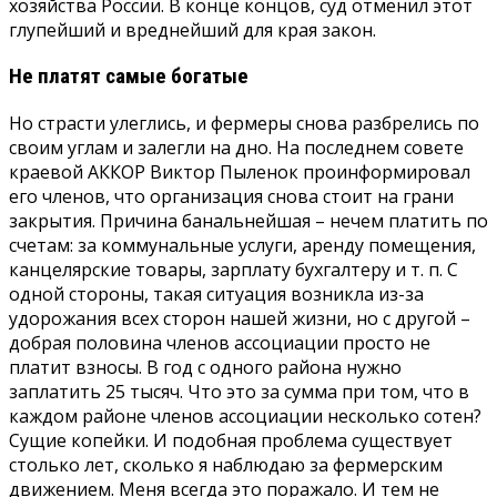
хозяйства России. В конце концов, суд отменил этот
глупейший и вреднейший для края закон.
Не платят самые богатые
Но страсти улеглись, и фермеры снова разбрелись по
своим углам и залегли на дно. На последнем совете
краевой АККОР Виктор Пыленок проинформировал
его членов, что организация снова стоит на грани
закрытия. Причина банальнейшая – нечем платить по
счетам: за коммунальные услуги, аренду помещения,
канцелярские товары, зарплату бухгалтеру и т. п. С
одной стороны, такая ситуация возникла из-за
удорожания всех сторон нашей жизни, но с другой –
добрая половина членов ассоциации просто не
платит взносы. В год с одного района нужно
заплатить 25 тысяч. Что это за сумма при том, что в
каждом районе членов ассоциации несколько сотен?
Сущие копейки. И подобная проблема существует
столько лет, сколько я наблюдаю за фермерским
движением. Меня всегда это поражало. И тем не