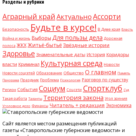
Разделы и рубрики
Аграрный край
Ассорти
Актуально
Будьте в курсе!
Безопасность
В Думе края
Власть
Для пользы дела
Выборы
Война и жизнь
Дорожная
Житьё-бытьё
Звёздные истории
ЖКХ
полоса
Здоровье
Знаменательные даты
Коридоры
История
Культурная среда
власти
Криминал
Новости
О главном
Общество
Новости соцсетей
Образование
Память
Разговор по существу
Праздник
Проблема
Психология
Панорама
Спортклуб
Социум
События
Регион
Соцсети
Суд
Территория закона
Такая работа
Угол зрения
Таланты
Читатель + редакция
Экономика
Финансы
Уголовное дело
Сайт является местом размещения публикаций
газеты «Ставропольские губернские ведомости» и