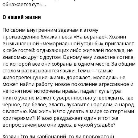
обнажается суть…
О нашей жизни
По своим внутренним задачам к этому
произведению близка пьеса «На веранде». Хозяин
вымышленной «мемориальной усадьбы» приглашает
к себе гостей: отдыхающих либо жителей поселка, не
знакомых друг с другом. Одному ему известна логика,
по которой все они собраны в одном месте. За общим
столом развязываются языки. Темы — самые
животрепещущие: жизнь дорожает, молодежь не
может найти работу; новое поколение агрессивное и
непонятное; испорчены нравы, падает культура;
никто уже не может с уверенностью утверждать, где
чёрное, где белое, власть лукавит с народом, а народ
с властью. Как жить и что делать в мире со стертыми
критериями?! И всех раздражает один и тот же
вопрос: зачем все они здесь, в чужой усадьбе?
Хозяин (то ли карбонарий, то ли провокатор)