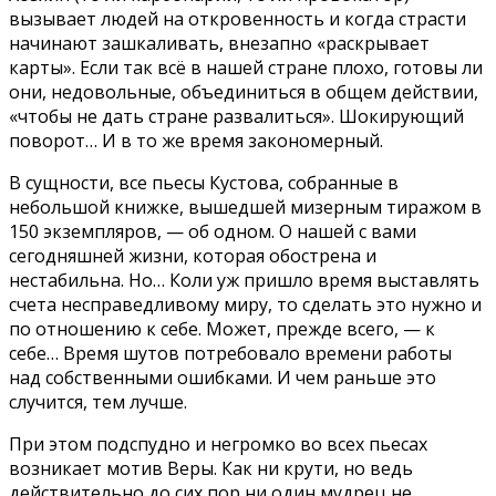
вызывает людей на откровенность и когда страсти
начинают зашкаливать, внезапно «раскрывает
карты». Если так всё в нашей стране плохо, готовы ли
они, недовольные, объединиться в общем действии,
«чтобы не дать стране развалиться». Шокирующий
поворот… И в то же время закономерный.
В сущности, все пьесы Кустова, собранные в
небольшой книжке, вышедшей мизерным тиражом в
150 экземпляров, — об одном. О нашей с вами
сегодняшней жизни, которая обострена и
нестабильна. Но… Коли уж пришло время выставлять
счета несправедливому миру, то сделать это нужно и
по отношению к себе. Может, прежде всего, — к
себе… Время шутов потребовало времени работы
над собственными ошибками. И чем раньше это
случится, тем лучше.
При этом подспудно и негромко во всех пьесах
возникает мотив Веры. Как ни крути, но ведь
действительно до сих пор ни один мудрец не