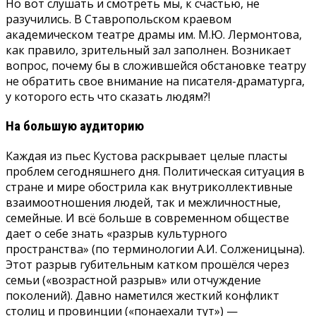
Но вот слушать и смотреть мы, к счастью, не
разучились. В Ставропольском краевом
академическом театре драмы им. М.Ю. Лермонтова,
как правило, зрительный зал заполнен. Возникает
вопрос, почему бы в сложившейся обстановке театру
не обратить свое внимание на писателя-драматурга,
у которого есть что сказать людям?!
На большую аудиторию
Каждая из пьес Кустова раскрывает целые пласты
проблем сегодняшнего дня. Политическая ситуация в
стране и мире обострила как внутриколлективные
взаимоотношения людей, так и межличностные,
семейные. И всё больше в современном обществе
дает о себе знать «разрыв культурного
пространства» (по терминологии А.И. Солженицына).
Этот разрыв губительным катком прошёлся через
семьи («возрастной разрыв» или отчуждение
поколений). Давно наметился жесткий конфликт
столиц и провинции («понаехали тут») —