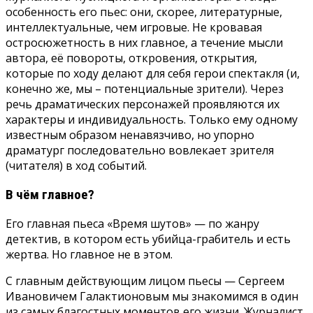
особенность его пьес: они, скорее, литературные,
интеллектуальные, чем игровые. Не кровавая
остросюжетность в них главное, а течение мысли
автора, её повороты, откровения, открытия,
которые по ходу делают для себя герои спектакля (и,
конечно же, мы – потенциальные зрители). Через
речь драматических персонажей проявляются их
характеры и индивидуальность. Только ему одному
известным образом ненавязчиво, но упорно
драматург последовательно вовлекает зрителя
(читателя) в ход событий.
В чём главное?
Его главная пьеса «Время шутов» — по жанру
детектив, в котором есть убийца-грабитель и есть
жертва. Но главное не в этом.
С главным действующим лицом пьесы — Сергеем
Ивановичем Галактионовым мы знакомимся в один
из самых благостных моментов его жизни. Журналист