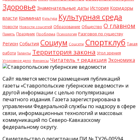
Здоровье
Знаменательные даты
История
Коридоры
Культурная среда
Криминал
власти
Культура
О главном
Общество
Новости
Образование
Новости соцсетей
Разговор по существу
Праздник
Память
Проблема
Психология
Спортклуб
Социум
Регион
События
Такая
Соцсети
Территория закона
работа
Угол зрения
Таланты
Читатель + редакция
Экономика
Уголовное дело
Финансы
Сайт является местом размещения публикаций
газеты «Ставропольские губернские ведомости» и
другой информации с целью популяризации
печатного издания. Газета зарегистрирована в
управлении Федеральной службы по надзору в сфере
связи, информационных технологий и массовых
коммуникаций по Северо-Кавказскому
федеральному округу.
Свидетельство о регистрации ПИ № ТУ26-00594