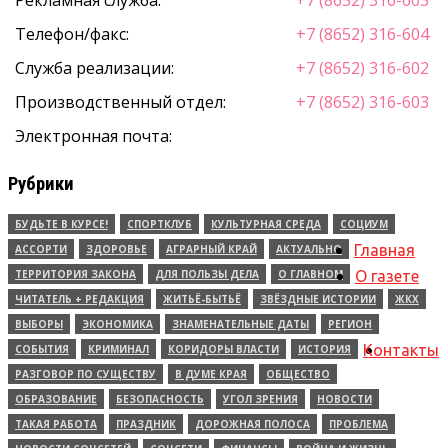
Рекламная служба:
+7 (8652) 316-603
Телефон/факс:
+7 (8652) 316-604
Служба реализации:
+7 (8652) 316-602
Производственный отдел:
+7 (8652) 316-603
Электронная почта:
Рубрики
БУДЬТЕ В КУРСЕ!
СПОРТКЛУБ
КУЛЬТУРНАЯ СРЕДА
СОЦИУМ
Главная
АССОРТИ
ЗДОРОВЬЕ
АГРАРНЫЙ КРАЙ
АКТУАЛЬНО
ТЕРРИТОРИЯ ЗАКОНА
ДЛЯ ПОЛЬЗЫ ДЕЛА
О ГЛАВНОМ
О газете
ЧИТАТЕЛЬ + РЕДАКЦИЯ
ЖИТЬЁ-БЫТЬЁ
ЗВЁЗДНЫЕ ИСТОРИИ
ЖКХ
ВЫБОРЫ
ЭКОНОМИКА
ЗНАМЕНАТЕЛЬНЫЕ ДАТЫ
РЕГИОН
Контакты
СОБЫТИЯ
КРИМИНАЛ
КОРИДОРЫ ВЛАСТИ
ИСТОРИЯ
РАЗГОВОР ПО СУЩЕСТВУ
В ДУМЕ КРАЯ
ОБЩЕСТВО
ОБРАЗОВАНИЕ
БЕЗОПАСНОСТЬ
УГОЛ ЗРЕНИЯ
НОВОСТИ
ТАКАЯ РАБОТА
ПРАЗДНИК
ДОРОЖНАЯ ПОЛОСА
ПРОБЛЕМА