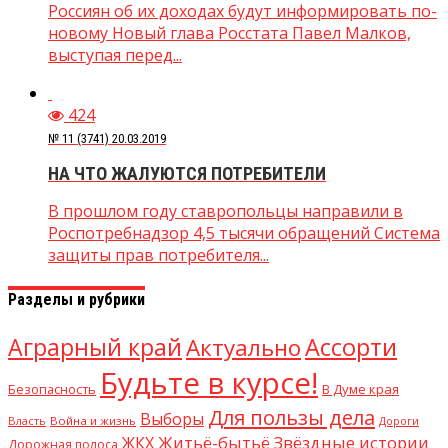
Россиян об их доходах будут информировать по-
новому Новый глава Росстата Павел Малков,
выступая перед...
424
№ 11 (3741) 20.03.2019
НА ЧТО ЖАЛУЮТСЯ ПОТРЕБИТЕЛИ
В прошлом году ставропольцы направили в
Роспотребнадзор 4,5 тысячи обращений Система
защиты прав потребителя...
Разделы и рубрики
Аграрный край
Ассорти
Актуально
Будьте в курсе!
В Думе края
Безопасность
Для пользы дела
Выборы
Власть
Война и жизнь
Дороги
Житьё-бытьё
Звёздные истории
ЖКХ
Дорожная полоса