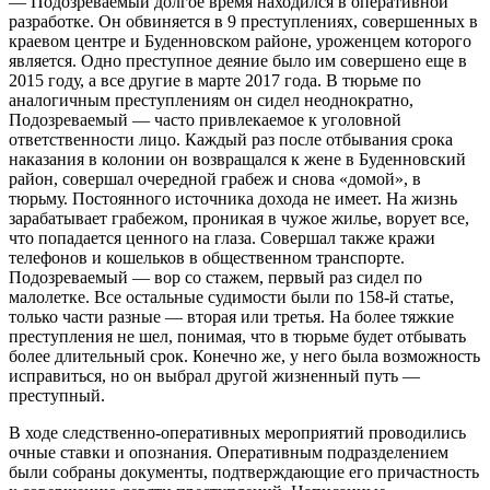
— Подозреваемый долгое время находился в оперативной
разработке. Он обвиняется в 9 преступлениях, совершенных в
краевом центре и Буденновском районе, уроженцем которого
является. Одно преступное деяние было им совершено еще в
2015 году, а все другие в марте 2017 года. В тюрьме по
аналогичным преступлениям он сидел неоднократно,
Подозреваемый — часто привлекаемое к уголовной
ответственности лицо. Каждый раз после отбывания срока
наказания в колонии он возвращался к жене в Буденновский
район, совершал очередной грабеж и снова «домой», в
тюрьму. Постоянного источника дохода не имеет. На жизнь
зарабатывает грабежом, проникая в чужое жилье, ворует все,
что попадается ценного на глаза. Совершал также кражи
телефонов и кошельков в общественном транспорте.
Подозреваемый — вор со стажем, первый раз сидел по
малолетке. Все остальные судимости были по 158-й статье,
только части разные — вторая или третья. На более тяжкие
преступления не шел, понимая, что в тюрьме будет отбывать
более длительный срок. Конечно же, у него была возможность
исправиться, но он выбрал другой жизненный путь —
преступный.
В ходе следственно-оперативных мероприятий проводились
очные ставки и опознания. Оперативным подразделением
были собраны документы, подтверждающие его причастность