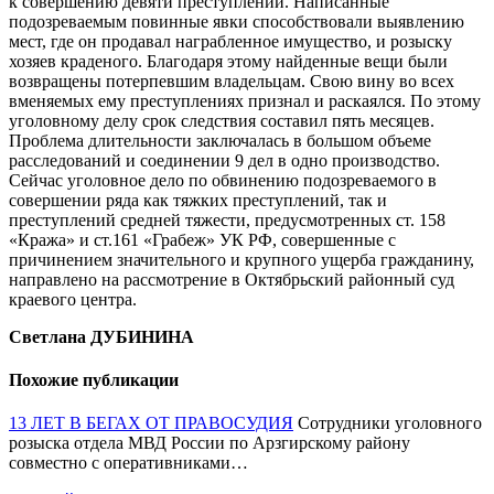
к совершению девяти преступлений. Написанные
подозреваемым повинные явки способствовали выявлению
мест, где он продавал награбленное имущество, и розыску
хозяев краденого. Благодаря этому найденные вещи были
возвращены потерпевшим владельцам. Свою вину во всех
вменяемых ему преступлениях признал и раскаялся. По этому
уголовному делу срок следствия составил пять месяцев.
Проблема длительности заключалась в большом объеме
расследований и соединении 9 дел в одно производство.
Сейчас уголовное дело по обвинению подозреваемого в
совершении ряда как тяжких преступлений, так и
преступлений средней тяжести, предусмотренных ст. 158
«Кража» и ст.161 «Грабеж» УК РФ, совершенные с
причинением значительного и крупного ущерба гражданину,
направлено на рассмотрение в Октябрьский районный суд
краевого центра.
Светлана ДУБИНИНА
Похожие публикации
13 ЛЕТ В БЕГАХ ОТ ПРАВОСУДИЯ
Сотрудники уголовного
розыска отдела МВД России по Арзгирскому району
совместно с оперативниками…