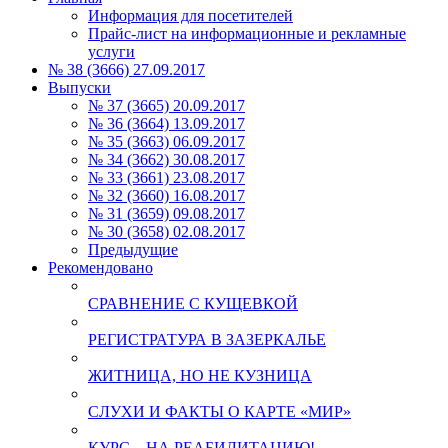
Информация для посетителей
Прайс-лист на информационные и рекламные
услуги
№ 38 (3666) 27.09.2017
Выпуски
№ 37 (3665) 20.09.2017
№ 36 (3664) 13.09.2017
№ 35 (3663) 06.09.2017
№ 34 (3662) 30.08.2017
№ 33 (3661) 23.08.2017
№ 32 (3660) 16.08.2017
№ 31 (3659) 09.08.2017
№ 30 (3658) 02.08.2017
Предыдущие
Рекомендовано
СРАВНЕНИЕ С КУЩЕВКОЙ
РЕГИСТРАТУРА В ЗАЗЕРКАЛЬЕ
ЖИТНИЦА, НО НЕ КУЗНИЦА
СЛУХИ И ФАКТЫ О КАРТЕ «МИР»
КУРС – НА РЕАБИЛИТАЦИЮ!