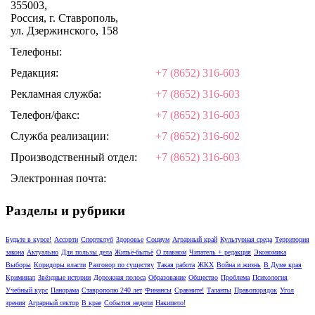
355003,
Россия, г. Ставрополь,
ул. Дзержинского, 158
Телефоны:
Редакция:
+7 (8652) 316-603
Рекламная служба:
+7 (8652) 316-603
Телефон/факс:
+7 (8652) 316-603
Служба реализации:
+7 (8652) 316-602
Производственный отдел:
+7 (8652) 316-603
Электронная почта:
Разделы и рубрики
Будьте в курсе!
Ассорти
Спортклуб
Здоровье
Социум
Аграрный край
Культурная среда
Территория
закона
Актуально
Для пользы дела
Житьё-бытьё
О главном
Читатель + редакция
Экономика
Выборы
Коридоры власти
Разговор по существу
Такая работа
ЖКХ
Война и жизнь
В Думе края
Криминал
Звёздные истории
Дорожная полоса
Образование
Общество
Проблема
Психология
Учебный курс
Панорама
Ставрополю 240 лет
Финансы
Сравните!
Таланты
Правопорядок
Угол
зрения
Аграрный сектор
В крае
События недели
Накипело!