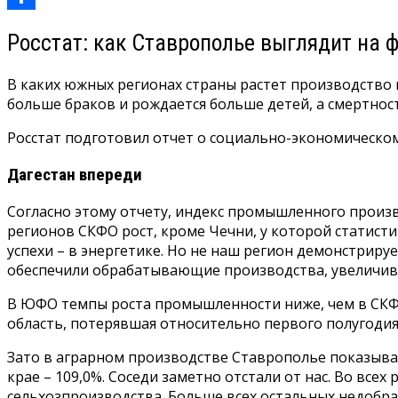
Отправить
Росстат: как Ставрополье выглядит на 
В каких южных регионах страны растет производство 
больше браков и рождается больше детей, а смертнос
Росстат подготовил отчет о социально-экономическом
Дагестан впереди
Согласно этому отчету, индекс промышленного произво
регионов СКФО рост, кроме Чечни, у которой статисти
успехи – в энергетике. Но не наш регион демонстриру
обеспечили обрабатывающие производства, увеличивш
В ЮФО темпы роста промышленности ниже, чем в СКФО, 
область, потерявшая относительно первого полугодия 
Зато в аграрном производстве Ставрополье показывае
крае – 109,0%. Соседи заметно отстали от нас. Во все
сельхозпроизводства. Больше всех остальных недобра