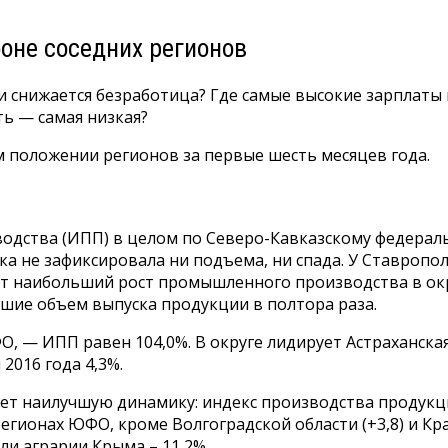
фоне соседних регионов
и снижается безработица? Где самые высокие зарплаты 
ть — самая низкая?
 положении регионов за первые шесть месяцев года.
дства (ИПП) в целом по Северо-Кавказскому федерально
ка не зафиксировала ни подъема, ни спада. У Ставропо
ет наибольший рост промышленного производства в окру
ие объем выпуска продукции в полтора раза.
— ИПП равен 104,0%. В округе лидирует Астраханская о
2016 года 4,3%.
т наилучшую динамику: индекс производства продукции 
х регионах ЮФО, кроме Волгоградской области (+3,8) и К
ли аграрии Крыма – 11,2%.