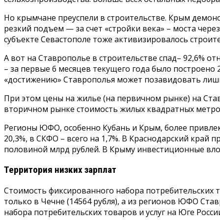
Но крымчане преуспели в строительстве. Крым демонс
резкий подъем — за счет «стройки века» – моста чере
субъекте Севастополе тоже активизировалось строител
А вот на Ставрополье в строительстве спад– 92,6% о
– за первые 6 месяцев текущего года было построено 
«достижению» Ставрополья может позавидовать лишь Ч
При этом цены на жилье (на первичном рынке) на Ставр
вторичном рынке стоимость жилых квадратных метров 
Регионы ЮФО, особенно Кубань и Крым, более привле
20,3%, в СКФО – всего на 1,7%. В Краснодарский край 
половиной млрд рублей. В Крыму инвестиционные вложе
Территория низких зарплат
Стоимость фиксированного набора потребительских то
только в Чечне (14564 рубля), а из регионов ЮФО Став
набора потребительских товаров и услуг на Юге России