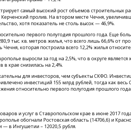
трирует самый высокий рост объемов строительных рабо
з Керченский пролив. На втором месте Чечня, увеличивш
ьство, хотя показатель не столь высок — 46,9%.
тносительно первого полугодия прошлого года. Еще бо
280,9 тыс. кв. метров жилья, что всего лишь 66,6% от
ечня, которая построила всего 12,2% жилья относител
ополье выросли за год на 2,5%, что в округе является 
в крае снизилась на 2,4%.
кательны для инвесторов, чем субъекты СКФО. Инвести
привлечено инвестиций 155 млрд рублей, тогда как весь
ния относительно первого полугодия прошлого года выр
варов и услуг в Ставропольском крае в июне 2017 года
рополье обогнали Ростовская область (14706,6) и Красн
 — в Ингушетии – 12020,5 рубля.