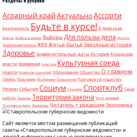
Разделы и рубрики
Аграрный край
Ассорти
Актуально
Будьте в курсе!
В Думе края
Безопасность
Для пользы дела
Выборы
Власть
Война и жизнь
Дороги
Житьё-бытьё
Звёздные истории
ЖКХ
Дорожная полоса
Здоровье
Знаменательные даты
История
Коридоры
Культурная среда
Криминал
власти
Культура
О главном
Общество
Новости
Образование
Новости соцсетей
Разговор по существу
Память
Праздник
Проблема
Психология
Спортклуб
Социум
Регион
События
Такая
Соцсети
Территория закона
работа
Угол зрения
Таланты
Читатель + редакция
Экономика
Уголовное дело
Финансы
Сайт является местом размещения публикаций
газеты «Ставропольские губернские ведомости» и
другой информации с целью популяризации