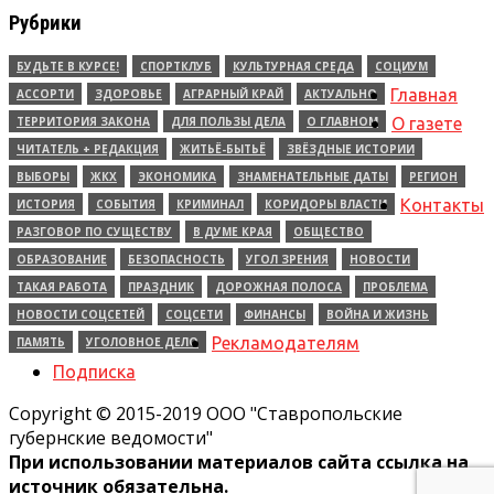
Рубрики
БУДЬТЕ В КУРСЕ!
СПОРТКЛУБ
КУЛЬТУРНАЯ СРЕДА
СОЦИУМ
Главная
АССОРТИ
ЗДОРОВЬЕ
АГРАРНЫЙ КРАЙ
АКТУАЛЬНО
ТЕРРИТОРИЯ ЗАКОНА
ДЛЯ ПОЛЬЗЫ ДЕЛА
О ГЛАВНОМ
О газете
ЧИТАТЕЛЬ + РЕДАКЦИЯ
ЖИТЬЁ-БЫТЬЁ
ЗВЁЗДНЫЕ ИСТОРИИ
ВЫБОРЫ
ЖКХ
ЭКОНОМИКА
ЗНАМЕНАТЕЛЬНЫЕ ДАТЫ
РЕГИОН
Контакты
ИСТОРИЯ
СОБЫТИЯ
КРИМИНАЛ
КОРИДОРЫ ВЛАСТИ
РАЗГОВОР ПО СУЩЕСТВУ
В ДУМЕ КРАЯ
ОБЩЕСТВО
ОБРАЗОВАНИЕ
БЕЗОПАСНОСТЬ
УГОЛ ЗРЕНИЯ
НОВОСТИ
ТАКАЯ РАБОТА
ПРАЗДНИК
ДОРОЖНАЯ ПОЛОСА
ПРОБЛЕМА
НОВОСТИ СОЦСЕТЕЙ
СОЦСЕТИ
ФИНАНСЫ
ВОЙНА И ЖИЗНЬ
Рекламодателям
ПАМЯТЬ
УГОЛОВНОЕ ДЕЛО
Подписка
Copyright © 2015-2019 ООО "Ставропольские
губернские ведомости"
При использовании материалов сайта ссылка на
источник обязательна.