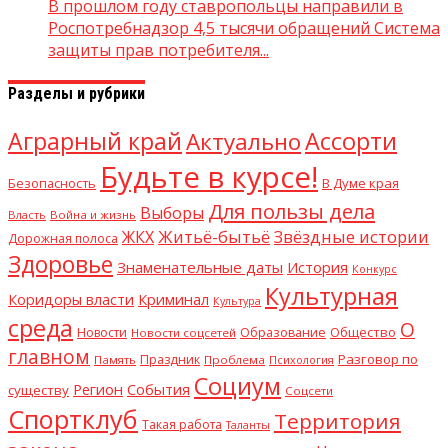
В прошлом году ставропольцы направили в
Роспотребнадзор 4,5 тысячи обращений Система
защиты прав потребителя...
Разделы и рубрики
Аграрный край
Ассорти
Актуально
Будьте в курсе!
В Думе края
Безопасность
Для пользы дела
Выборы
Власть
Война и жизнь
Житьё-бытьё
Звёздные истории
ЖКХ
Дорожная полоса
Здоровье
Знаменательные даты
История
Конкурс
Культурная
Криминал
Коридоры власти
Культура
среда
О
Общество
Новости
Образование
Новости соцсетей
главном
Разговор по
Праздник
Память
Проблема
Психология
Социум
Регион
События
существу
Соцсети
Спортклуб
Территория
Такая работа
Таланты