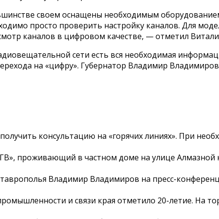
льшинстве своем оснащены необходимым оборудованием
одимо просто проверить настройку каналов. Для модел
смотр каналов в цифровом качестве, — отметил Витали
адиовещательной сети есть вся необходимая информаци
перехода на «цифру». Губернатор Владимир Владимиро
получить консультацию на «горячих линиях». При необ
СГВ», проживающий в частном доме на улице Алмазной
Ставрополья Владимир Владимиров на пресс-конференц
промышленности и связи края отметило 20-летие. На то