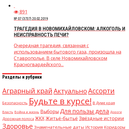
891
№ 07 (3737) 20.02.2019
ТРАГЕДИЯ В НОВОМИХАЙЛОВСКОМ: АЛКОГОЛЬ И
НЕИСПРАВНОСТЬ ПЕЧИ?
Очередная трагедия, связанная с
использованием бытового газа, произошла на
Ставрополье. В селе Новомихайловском
Красногвардейского...
Разделы и рубрики
Аграрный край
Ассорти
Актуально
Будьте в курсе!
В Думе края
Безопасность
Для пользы дела
Выборы
Власть
Война и жизнь
Дороги
Житьё-бытьё
Звёздные истории
ЖКХ
Дорожная полоса
Здоровье
Знаменательные даты
История
Коридоры