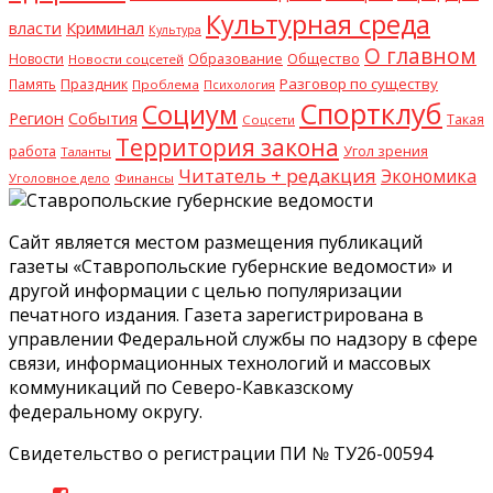
Культурная среда
Криминал
власти
Культура
О главном
Общество
Новости
Образование
Новости соцсетей
Разговор по существу
Память
Праздник
Проблема
Психология
Спортклуб
Социум
Регион
События
Такая
Соцсети
Территория закона
работа
Угол зрения
Таланты
Читатель + редакция
Экономика
Уголовное дело
Финансы
Сайт является местом размещения публикаций
газеты «Ставропольские губернские ведомости» и
другой информации с целью популяризации
печатного издания. Газета зарегистрирована в
управлении Федеральной службы по надзору в сфере
связи, информационных технологий и массовых
коммуникаций по Северо-Кавказскому
федеральному округу.
Свидетельство о регистрации ПИ № ТУ26-00594