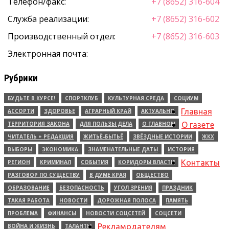
Телефон/факс:
+7 (8652) 316-604
Служба реализации:
+7 (8652) 316-602
Производственный отдел:
+7 (8652) 316-603
Электронная почта:
Рубрики
БУДЬТЕ В КУРСЕ!
СПОРТКЛУБ
КУЛЬТУРНАЯ СРЕДА
СОЦИУМ
Главная
АССОРТИ
ЗДОРОВЬЕ
АГРАРНЫЙ КРАЙ
АКТУАЛЬНО
ТЕРРИТОРИЯ ЗАКОНА
ДЛЯ ПОЛЬЗЫ ДЕЛА
О ГЛАВНОМ
О газете
ЧИТАТЕЛЬ + РЕДАКЦИЯ
ЖИТЬЁ-БЫТЬЁ
ЗВЁЗДНЫЕ ИСТОРИИ
ЖКХ
ВЫБОРЫ
ЭКОНОМИКА
ЗНАМЕНАТЕЛЬНЫЕ ДАТЫ
ИСТОРИЯ
Контакты
РЕГИОН
КРИМИНАЛ
СОБЫТИЯ
КОРИДОРЫ ВЛАСТИ
РАЗГОВОР ПО СУЩЕСТВУ
В ДУМЕ КРАЯ
ОБЩЕСТВО
ОБРАЗОВАНИЕ
БЕЗОПАСНОСТЬ
УГОЛ ЗРЕНИЯ
ПРАЗДНИК
ТАКАЯ РАБОТА
НОВОСТИ
ДОРОЖНАЯ ПОЛОСА
ПАМЯТЬ
ПРОБЛЕМА
ФИНАНСЫ
НОВОСТИ СОЦСЕТЕЙ
СОЦСЕТИ
Рекламодателям
ВОЙНА И ЖИЗНЬ
ТАЛАНТЫ