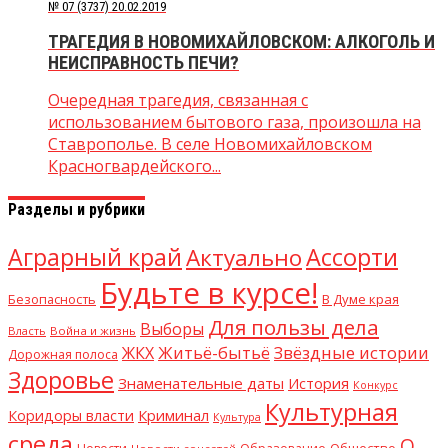
№ 07 (3737) 20.02.2019
ТРАГЕДИЯ В НОВОМИХАЙЛОВСКОМ: АЛКОГОЛЬ И
НЕИСПРАВНОСТЬ ПЕЧИ?
Очередная трагедия, связанная с
использованием бытового газа, произошла на
Ставрополье. В селе Новомихайловском
Красногвардейского...
Разделы и рубрики
Аграрный край
Ассорти
Актуально
Будьте в курсе!
В Думе края
Безопасность
Для пользы дела
Выборы
Власть
Война и жизнь
Житьё-бытьё
Звёздные истории
ЖКХ
Дорожная полоса
Здоровье
Знаменательные даты
История
Конкурс
Культурная
Криминал
Коридоры власти
Культура
среда
О