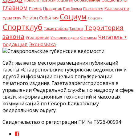
Общество
Новости
Образование
Новости соцсетей
главном
Разговор по
Праздник
Память
Проблема
Психология
Социум
Регион
События
существу
Соцсети
Спортклуб
Территория
Такая работа
Таланты
закона
Читатель +
Угол зрения
Уголовное дело
Финансы
редакция
Экономика
Сайт является местом размещения публикаций
газеты «Ставропольские губернские ведомости» и
другой информации с целью популяризации
печатного издания. Газета зарегистрирована в
управлении Федеральной службы по надзору в сфере
связи, информационных технологий и массовых
коммуникаций по Северо-Кавказскому
федеральному округу.
Свидетельство о регистрации ПИ № ТУ26-00594