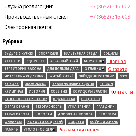
Служба реализации:
+7 (8652) 316-602
Производственный отдел:
+7 (8652) 316-603
Электронная почта:
Рубрики
БУДЬТЕ В КУРСЕ!
СПОРТКЛУБ
КУЛЬТУРНАЯ СРЕДА
СОЦИУМ
Главная
АССОРТИ
ЗДОРОВЬЕ
АГРАРНЫЙ КРАЙ
АКТУАЛЬНО
ТЕРРИТОРИЯ ЗАКОНА
ДЛЯ ПОЛЬЗЫ ДЕЛА
О ГЛАВНОМ
О газете
ЧИТАТЕЛЬ + РЕДАКЦИЯ
ЖИТЬЁ-БЫТЬЁ
ЗВЁЗДНЫЕ ИСТОРИИ
ЖКХ
ВЫБОРЫ
ЭКОНОМИКА
ЗНАМЕНАТЕЛЬНЫЕ ДАТЫ
РЕГИОН
Контакты
КРИМИНАЛ
ИСТОРИЯ
СОБЫТИЯ
КОРИДОРЫ ВЛАСТИ
РАЗГОВОР ПО СУЩЕСТВУ
В ДУМЕ КРАЯ
ОБЩЕСТВО
ОБРАЗОВАНИЕ
БЕЗОПАСНОСТЬ
УГОЛ ЗРЕНИЯ
ПРАЗДНИК
ТАКАЯ РАБОТА
НОВОСТИ
ДОРОЖНАЯ ПОЛОСА
ПРОБЛЕМА
ФИНАНСЫ
НОВОСТИ СОЦСЕТЕЙ
СОЦСЕТИ
ВОЙНА И ЖИЗНЬ
Рекламодателям
ПАМЯТЬ
УГОЛОВНОЕ ДЕЛО