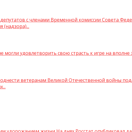
ча депутатов с членами Временной комиссии Совета Фе
(надзора)...
 могли удовлетворить свою страсть к игре на вполне з
однести ветеранам Великой Отечественной войны пода
...
м удорожанием жизни На днях Росстат опубликовал данн