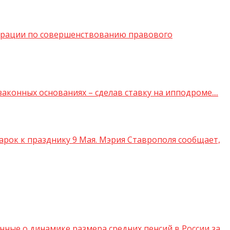
дерации по совершенствованию правового
аконных основаниях – сделав ставку на ипподроме....
рок к празднику 9 Мая. Мэрия Ставрополя сообщает,
ые о динамике размера средних пенсий в России за...