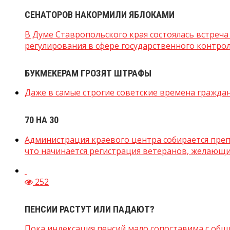
СЕНАТОРОВ НАКОРМИЛИ ЯБЛОКАМИ
В Думе Ставропольского края состоялась встре
регулирования в сфере государственного контроля 
БУКМЕКЕРАМ ГРОЗЯТ ШТРАФЫ
Даже в самые строгие советские времена граждане
70 НА 30
Администрация краевого центра собирается преп
что начинается регистрация ветеранов, желающих
252
ПЕНСИИ РАСТУТ ИЛИ ПАДАЮТ?
Пока индексация пенсий мало сопоставима с общи