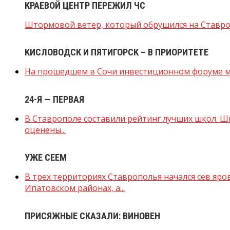
КРАЕВОЙ ЦЕНТР ПЕРЕЖИЛ ЧС
Штормовой ветер, который обрушился на Ставропо
КИСЛОВОДСК И ПЯТИГОРСК – В ПРИОРИТЕТЕ
На прошедшем в Сочи инвестиционном форуме мин
24-Я — ПЕРВАЯ
В Ставрополе составили рейтинг лучших школ. Ш
оценены...
УЖЕ СЕЕМ
В трех территориях Ставрополья начался сев яро
Ипатовском районах, а...
ПРИСЯЖНЫЕ СКАЗАЛИ: ВИНОВЕН