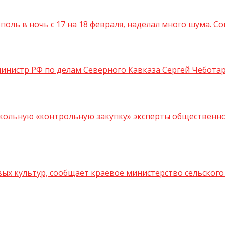
ль в ночь с 17 на 18 февраля, наделал много шума. Соц
истр РФ по делам Северного Кавказа Сергей Чеботарев
кольную «контрольную закупку» эксперты общественного
вых культур, сообщает краевое министерство сельского