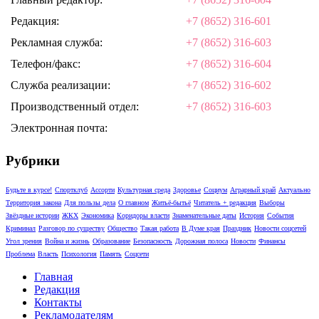
Редакция:
+7 (8652) 316-601
Рекламная служба:
+7 (8652) 316-603
Телефон/факс:
+7 (8652) 316-604
Служба реализации:
+7 (8652) 316-602
Производственный отдел:
+7 (8652) 316-603
Электронная почта:
Рубрики
Будьте в курсе!
Спортклуб
Ассорти
Культурная среда
Здоровье
Социум
Аграрный край
Актуально
Территория закона
Для пользы дела
О главном
Житьё-бытьё
Читатель + редакция
Выборы
Звёздные истории
ЖКХ
Экономика
Коридоры власти
Знаменательные даты
История
События
Криминал
Разговор по существу
Общество
Такая работа
В Думе края
Праздник
Новости соцсетей
Угол зрения
Война и жизнь
Образование
Безопасность
Дорожная полоса
Новости
Финансы
Проблема
Власть
Психология
Память
Соцсети
Главная
Редакция
Контакты
Рекламодателям