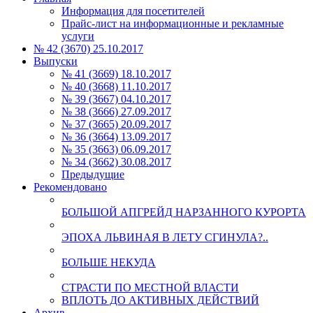
Информация для посетителей
Прайс-лист на информационные и рекламные
услуги
№ 42 (3670) 25.10.2017
Выпуски
№ 41 (3669) 18.10.2017
№ 40 (3668) 11.10.2017
№ 39 (3667) 04.10.2017
№ 38 (3666) 27.09.2017
№ 37 (3665) 20.09.2017
№ 36 (3664) 13.09.2017
№ 35 (3663) 06.09.2017
№ 34 (3662) 30.08.2017
Предыдущие
Рекомендовано
БОЛЬШОЙ АПГРЕЙД НАРЗАННОГО КУРОРТА
ЭПОХА ЛЬВИНАЯ В ЛЕТУ СГИНУЛА?..
БОЛЬШЕ НЕКУДА
СТРАСТИ ПО МЕСТНОЙ ВЛАСТИ
ВПЛОТЬ ДО АКТИВНЫХ ДЕЙСТВИЙ
Архив