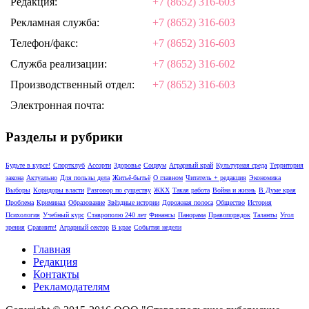
Редакция:
+7 (8652) 316-603
Рекламная служба:
+7 (8652) 316-603
Телефон/факс:
+7 (8652) 316-603
Служба реализации:
+7 (8652) 316-602
Производственный отдел:
+7 (8652) 316-603
Электронная почта:
Разделы и рубрики
Будьте в курсе!
Спортклуб
Ассорти
Здоровье
Социум
Аграрный край
Культурная среда
Территория
закона
Актуально
Для пользы дела
Житьё-бытьё
О главном
Читатель + редакция
Экономика
Выборы
Коридоры власти
Разговор по существу
ЖКХ
Такая работа
Война и жизнь
В Думе края
Проблема
Криминал
Образование
Звёздные истории
Дорожная полоса
Общество
История
Психология
Учебный курс
Ставрополю 240 лет
Финансы
Панорама
Правопорядок
Таланты
Угол
зрения
Сравните!
Аграрный сектор
В крае
События недели
Главная
Редакция
Контакты
Рекламодателям