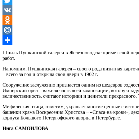
Facebook
Twitter
VK
Odnoklassniki
Mail.Ru
Отправить
Шпиль Пушкинской галереи в Железноводске примет свой перво
работ.
Напомним, Пушкинская галерея – своего рода визитная карточ
– всего за год и открыла свои двери в 1902 г.
Сооружение заслуженно признается одним из шедевров зодчест
Имперский орел – важная часть всей композиции, которую задум
величественность, считают историки и ценители прекрасного. Т
Мифическая птица, отметим, украшает многие ценные с истори
башенки храма Воскресения Христова – «Спаса-на-крови», де
корпуса Большого Петергофского дворца в Петербурге.
Инга САМОЙЛОВА