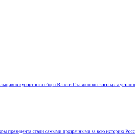
льщиков курортного сбора Власти Ставропольского края установ
ры президента стали самыми прозрачными за всю историю Росси