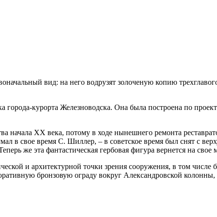
начальный вид: на него водрузят золоченую копию трехглавого
ка города-курорта Железноводска. Она была построена по проек
ва начала XX века, потому в ходе нынешнего ремонта реставрат
ал в свое время С. Шиллер, – в советское время был снят с верх
еперь же эта фантастическая гербовая фигура вернется на свое м
ческой и архитектурной точки зрения сооружения, в том числе 
коративную бронзовую ограду вокруг Александровской колонны