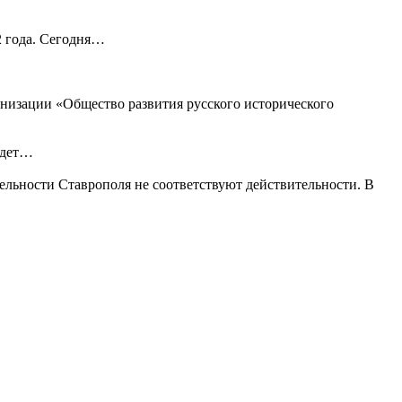
2 года. Сегодня…
низации «Общество развития русского исторического
удет…
льности Ставрополя не соответствуют действительности. В