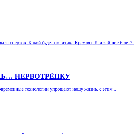
 экспертов. Какой будет политика Кремля в ближайшие 6 лет?..
ШЬ… НЕРВОТРЁПКУ
овременные технологии упрощают нашу жизнь, с этим...