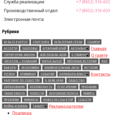
Служба реализации:
+7 (8652) 316-602
Производственный отдел:
+7 (8652) 316-603
Электронная почта:
Рубрики
БУДЬТЕ В КУРСЕ!
СПОРТКЛУБ
КУЛЬТУРНАЯ СРЕДА
СОЦИУМ
Главная
АССОРТИ
ЗДОРОВЬЕ
АГРАРНЫЙ КРАЙ
АКТУАЛЬНО
ТЕРРИТОРИЯ ЗАКОНА
ДЛЯ ПОЛЬЗЫ ДЕЛА
О ГЛАВНОМ
О газете
ЧИТАТЕЛЬ + РЕДАКЦИЯ
ЖИТЬЁ-БЫТЬЁ
ЗВЁЗДНЫЕ ИСТОРИИ
ЖКХ
ВЫБОРЫ
ЭКОНОМИКА
ЗНАМЕНАТЕЛЬНЫЕ ДАТЫ
ИСТОРИЯ
Контакты
РЕГИОН
КРИМИНАЛ
СОБЫТИЯ
КОРИДОРЫ ВЛАСТИ
РАЗГОВОР ПО СУЩЕСТВУ
В ДУМЕ КРАЯ
ОБЩЕСТВО
ОБРАЗОВАНИЕ
БЕЗОПАСНОСТЬ
УГОЛ ЗРЕНИЯ
ПРАЗДНИК
ТАКАЯ РАБОТА
НОВОСТИ
ДОРОЖНАЯ ПОЛОСА
ПАМЯТЬ
ПРОБЛЕМА
ФИНАНСЫ
НОВОСТИ СОЦСЕТЕЙ
СОЦСЕТИ
Рекламодателям
ВОЙНА И ЖИЗНЬ
ТАЛАНТЫ
Подписка