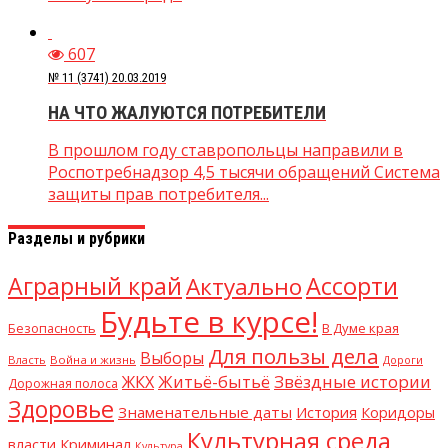
607
№ 11 (3741) 20.03.2019
НА ЧТО ЖАЛУЮТСЯ ПОТРЕБИТЕЛИ
В прошлом году ставропольцы направили в
Роспотребнадзор 4,5 тысячи обращений Система
защиты прав потребителя...
Разделы и рубрики
Аграрный край
Ассорти
Актуально
Будьте в курсе!
В Думе края
Безопасность
Для пользы дела
Выборы
Власть
Война и жизнь
Дороги
Житьё-бытьё
Звёздные истории
ЖКХ
Дорожная полоса
Здоровье
Знаменательные даты
История
Коридоры
Культурная среда
Криминал
власти
Культура