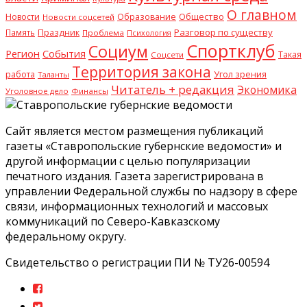
О главном
Общество
Новости
Образование
Новости соцсетей
Разговор по существу
Память
Праздник
Проблема
Психология
Спортклуб
Социум
Регион
События
Такая
Соцсети
Территория закона
работа
Угол зрения
Таланты
Читатель + редакция
Экономика
Уголовное дело
Финансы
Сайт является местом размещения публикаций
газеты «Ставропольские губернские ведомости» и
другой информации с целью популяризации
печатного издания. Газета зарегистрирована в
управлении Федеральной службы по надзору в сфере
связи, информационных технологий и массовых
коммуникаций по Северо-Кавказскому
федеральному округу.
Свидетельство о регистрации ПИ № ТУ26-00594