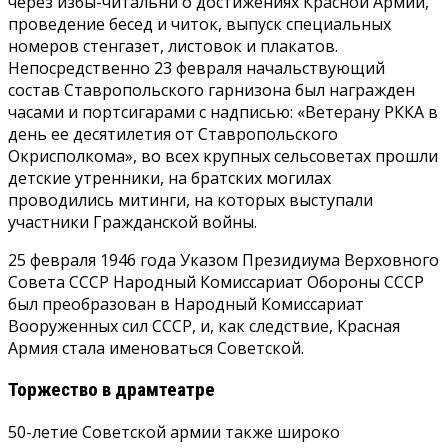
через избы-читальни о достижениях Красной Армии,
проведение бесед и читок, выпуск специальных
номеров стенгазет, листовок и плакатов.
Непосредственно 23 февраля начальствующий
состав Ставропольского гарнизона был награжден
часами и портсигарами с надписью: «Ветерану РККА в
день ее десятилетия от Ставропольского
Окрисполкома», во всех крупных сельсоветах прошли
детские утренники, на братских могилах
проводились митинги, на которых выступали
участники Гражданской войны.
25 февраля 1946 года Указом Президиума Верховного
Совета СССР Народный Комиссариат Обороны СССР
был преобразован в Народный Комиссариат
Вооруженных сил СССР, и, как следствие, Красная
Армия стала именоваться Советской.
Торжество в драмтеатре
50-летие Советской армии также широко