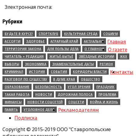
Электронная почта:
Рубрики
БУДЬТЕ В КУРСЕ!
СПОРТКЛУБ
КУЛЬТУРНАЯ СРЕДА
СОЦИУМ
Главная
АССОРТИ
ЗДОРОВЬЕ
АГРАРНЫЙ КРАЙ
АКТУАЛЬНО
ТЕРРИТОРИЯ ЗАКОНА
ДЛЯ ПОЛЬЗЫ ДЕЛА
О ГЛАВНОМ
О газете
ЧИТАТЕЛЬ + РЕДАКЦИЯ
ЖИТЬЁ-БЫТЬЁ
ЗВЁЗДНЫЕ ИСТОРИИ
ЖКХ
ВЫБОРЫ
ЭКОНОМИКА
ЗНАМЕНАТЕЛЬНЫЕ ДАТЫ
РЕГИОН
Контакты
КРИМИНАЛ
ИСТОРИЯ
СОБЫТИЯ
КОРИДОРЫ ВЛАСТИ
РАЗГОВОР ПО СУЩЕСТВУ
В ДУМЕ КРАЯ
ОБЩЕСТВО
ОБРАЗОВАНИЕ
БЕЗОПАСНОСТЬ
УГОЛ ЗРЕНИЯ
ПРАЗДНИК
ТАКАЯ РАБОТА
НОВОСТИ
ДОРОЖНАЯ ПОЛОСА
ПРОБЛЕМА
ФИНАНСЫ
НОВОСТИ СОЦСЕТЕЙ
СОЦСЕТИ
ВОЙНА И ЖИЗНЬ
Рекламодателям
ПАМЯТЬ
УГОЛОВНОЕ ДЕЛО
Подписка
Copyright © 2015-2019 ООО "Ставропольские
губернские ведомости"