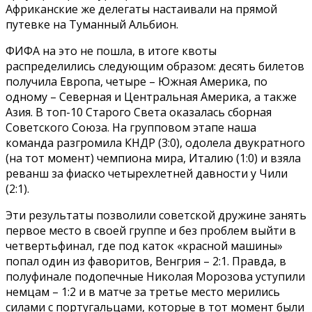
Африканские же делегаты настаивали на прямой
путевке на Туманный Альбион.
ФИФА на это не пошла, в итоге квоты
распределились следующим образом: десять билетов
получила Европа, четыре – Южная Америка, по
одному – Северная и Центральная Америка, а также
Азия. В топ-10 Старого Света оказалась сборная
Советского Союза. На групповом этапе наша
команда разгромила КНДР (3:0), одолела двукратного
(на тот момент) чемпиона мира, Италию (1:0) и взяла
реванш за фиаско четырехлетней давности у Чили
(2:1).
Эти результаты позволили советской дружине занять
первое место в своей группе и без проблем выйти в
четвертьфинал, где под каток «красной машины»
попал один из фаворитов, Венгрия – 2:1. Правда, в
полуфинале подопечные Николая Морозова уступили
немцам – 1:2 и в матче за третье место мерились
силами с португальцами, которые в тот момент были