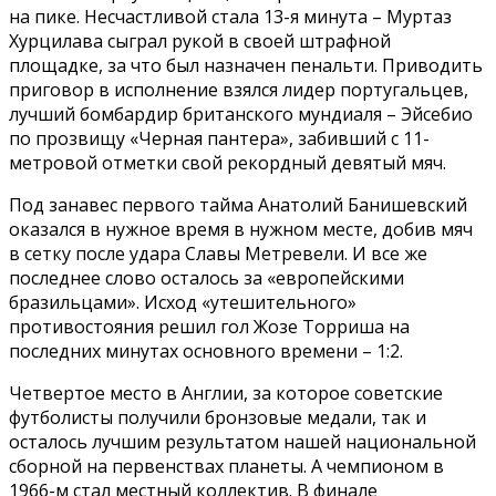
на пике. Несчастливой стала 13-я минута – Муртаз
Хурцилава сыграл рукой в своей штрафной
площадке, за что был назначен пенальти. Приводить
приговор в исполнение взялся лидер португальцев,
лучший бомбардир британского мундиаля – Эйсебио
по прозвищу «Черная пантера», забивший с 11-
метровой отметки свой рекордный девятый мяч.
Под занавес первого тайма Анатолий Банишевский
оказался в нужное время в нужном месте, добив мяч
в сетку после удара Славы Метревели. И все же
последнее слово осталось за «европейскими
бразильцами». Исход «утешительного»
противостояния решил гол Жозе Торриша на
последних минутах основного времени – 1:2.
Четвертое место в Англии, за которое советские
футболисты получили бронзовые медали, так и
осталось лучшим результатом нашей национальной
сборной на первенствах планеты. А чемпионом в
1966-м стал местный коллектив. В финале