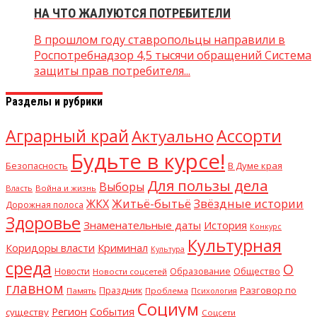
НА ЧТО ЖАЛУЮТСЯ ПОТРЕБИТЕЛИ
В прошлом году ставропольцы направили в
Роспотребнадзор 4,5 тысячи обращений Система
защиты прав потребителя...
Разделы и рубрики
Аграрный край
Ассорти
Актуально
Будьте в курсе!
В Думе края
Безопасность
Для пользы дела
Выборы
Власть
Война и жизнь
Житьё-бытьё
Звёздные истории
ЖКХ
Дорожная полоса
Здоровье
Знаменательные даты
История
Конкурс
Культурная
Криминал
Коридоры власти
Культура
среда
О
Общество
Новости
Образование
Новости соцсетей
главном
Разговор по
Праздник
Память
Проблема
Психология
Социум
Регион
События
существу
Соцсети