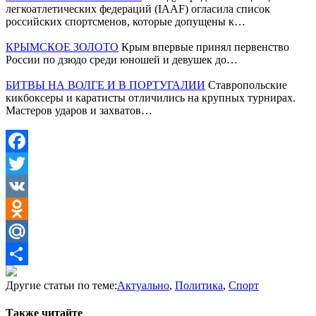
легкоатлетических федераций (IAAF) огласила список
российских спортсменов, которые допущены к…
КРЫМСКОЕ ЗОЛОТО
Крым впервые принял первенство
России по дзюдо среди юношей и девушек до…
БИТВЫ НА ВОЛГЕ И В ПОРТУГАЛИИ
Ставропольские
кикбоксеры и каратисты отличились на крупных турнирах.
Мастеров ударов и захватов…
Facebook
Twitter
VK
Odnoklassniki
Mail.Ru
Отправить
Другие статьи по теме:
Актуально
,
Политика
,
Спорт
Также читайте