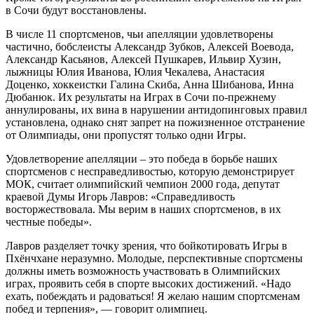
в Сочи будут восстановлены.
В числе 11 спортсменов, чьи апелляции удовлетворены
частично, бобслеисты Александр Зубков, Алексей Воевода,
Александр Касьянов, Алексей Пушкарев, Ильвир Хузин,
лыжницы Юлия Иванова, Юлия Чекалева, Анастасия
Доценко, хоккеистки Галина Скиба, Анна Шибанова, Инна
Дюбанюк. Их результаты на Играх в Сочи по-прежнему
аннулированы, их вина в нарушении антидопинговых правил
установлена, однако снят запрет на пожизненное отстранение
от Олимпиады, они пропустят только одни Игры.
Удовлетворение апелляции – это победа в борьбе наших
спортсменов с несправедливостью, которую демонстрирует
МОК, считает олимпийский чемпион 2000 года, депутат
краевой Думы Игорь Лавров: «Справедливость
восторжествовала. Мы верим в наших спортсменов, в их
честные победы».
Лавров разделяет точку зрения, что бойкотировать Игры в
Пхёнчхане неразумно. Молодые, перспективные спортсмены
должны иметь возможность участвовать в Олимпийских
играх, проявить себя в спорте высоких достижений. «Надо
ехать, побеждать и радоваться! Я желаю нашим спортсменам
побед и терпения», — говорит олимпиец.