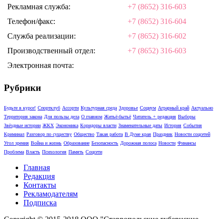
Рекламная служба:
+7 (8652) 316-603
Телефон/факс:
+7 (8652) 316-604
Служба реализации:
+7 (8652) 316-602
Производственный отдел:
+7 (8652) 316-603
Электронная почта:
Рубрики
Будьте в курсе!
Спортклуб
Ассорти
Культурная среда
Здоровье
Социум
Аграрный край
Актуально
Территория закона
Для пользы дела
О главном
Житьё-бытьё
Читатель + редакция
Выборы
Звёздные истории
ЖКХ
Экономика
Коридоры власти
Знаменательные даты
История
События
Криминал
Разговор по существу
Общество
Такая работа
В Думе края
Праздник
Новости соцсетей
Угол зрения
Война и жизнь
Образование
Безопасность
Дорожная полоса
Новости
Финансы
Проблема
Власть
Психология
Память
Соцсети
Главная
Редакция
Контакты
Рекламодателям
Подписка