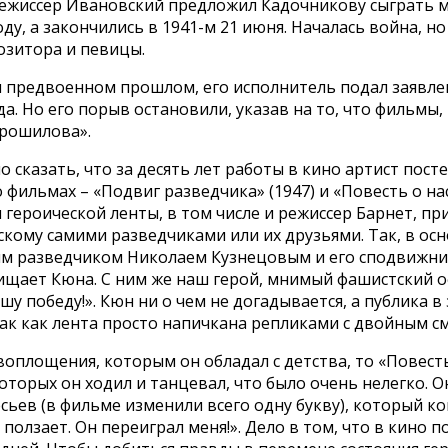
орежиссер Ивановский предложил Кадочникову сыграть
у, а закончились в 1941-м 21 июня. Началась война, но 
озитора и певицы.
м предвоенном прошлом, его исполнитель подал заявле
да. Но его порыв остановили, указав на то, что фильмы
орошилова».
 сказать, что за десять лет работы в кино артист пост
фильмах – «Подвиг разведчика» (1947) и «Повесть о на
 героической ленты, в том числе и режиссер Барнет, п
кому самими разведчиками или их друзьями. Так, в ос
 разведчиком Николаем Кузнецовым и его сподвижника
ищает Кюна. С ним же наш герой, мнимый фашистский о
шу победу!». Кюн ни о чем не догадывается, а публика в
так как лента просто напичкана репликами с двойным с
оплощения, которым он обладал с детства, то «Повест
которых он ходил и танцевал, что было очень нелегко. 
сьев (в фильме изменили всего одну букву), который ко
 ползает. Он переиграл меня!». Дело в том, что в кино