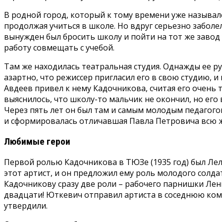
В родной город, который к тому времени уже называлс
продолжая учиться в школе. Но вдруг серьезно заболе
вынужден был бросить школу и пойти на тот же завод 
работу совмещать с учебой.
Там же находилась театральная студия. Однажды ее р
азартно, что режиссер пригласил его в свою студию, и
Авдеев привел к нему Кадочникова, считая его очень 
выяснилось, что школу-то мальчик не окончил, но его 
Через пять лет он был там и самым молодым педагогом
и сформировалась отличавшая Павла Петровича всю жи
Любимые герои
Первой ролью Кадочникова в ТЮЗе (1935 год) был Лел
этот артист, и он предложил ему роль молодого солд
Кадочникову сразу две роли – рабочего парнишки Лень
двадцати! Юткевич отправил артиста в соседнюю комна
утвердили.