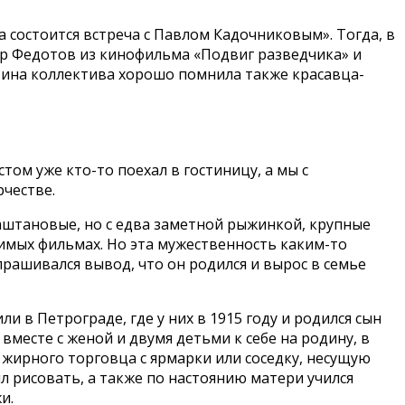
 состоится встреча с Павлом Кадочниковым». Тогда, в
йор Федотов из кинофильма «Подвиг разведчика» и
овина коллектива хорошо помнила также красавца-
ом уже кто-то поехал в гостиницу, а мы с
рчестве.
каштановые, но с едва заметной рыжинкой, крупные
бимых фильмах. Но эта мужественность каким-то
рашивался вывод, что он родился и вырос в семье
 в Петрограде, где у них в 1915 году и родился сын
месте с женой и двумя детьми к себе на родину, в
жирного торговца с ярмарки или соседку, несущую
ил рисовать, а также по настоянию матери учился
и.