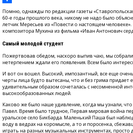
Отправить
Помню, однажды по редакции газеты «Ставропольская 
60-е годы прошлого века, никому не надо было объясн
летчик Мересьев из «Повести о настоящем человеке». 
композитора Мухина из фильма «Иван Антонович серд
Самый молодой студент
Пожертвовав обедом, наскоро выпив чаю, мы собралис
нетерпением ждали его появления. Всем было интересн
И вот он вошел. Высокий, импозантный, все еще очен
черты лица будто вытесаны, что и без грима придает 
удивительным образом сочеталась с несомненной инте
высокообразованных людей.
Каково же было наше удивление, когда мы узнали, что 
Павел. Время было трудное, Первая мировая война пер
уральское село Бикбарда. Маленький Паша был наблюд
воду в ведрах на коромысле, а то и поросенка, сбежав
играть на разных музыкальных инструментах, просто д