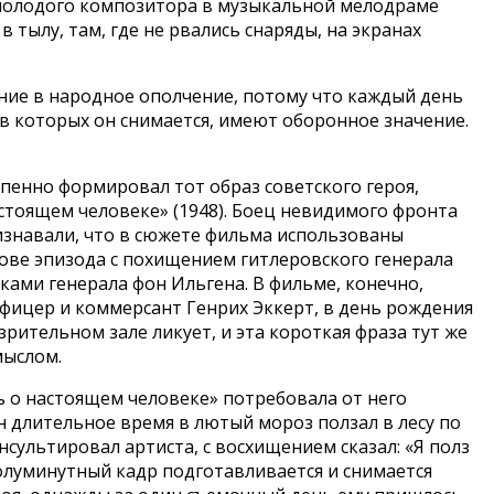
 молодого композитора в музыкальной мелодраме
в тылу, там, где не рвались снаряды, на экранах
ние в народное ополчение, потому что каждый день
, в которых он снимается, имеют оборонное значение.
епенно формировал тот образ советского героя,
стоящем человеке» (1948). Боец невидимого фронта
ризнавали, что в сюжете фильма использованы
нове эпизода с похищением гитлеровского генерала
ми генерала фон Ильгена. В фильме, конечно,
фицер и коммерсант Генрих Эккерт, в день рождения
 зрительном зале ликует, и эта короткая фраза тут же
мыслом.
ь о настоящем человеке» потребовала от него
Он длительное время в лютый мороз ползал в лесу по
нсультировал артиста, с восхищением сказал: «Я полз
 полуминутный кадр подготавливается и снимается