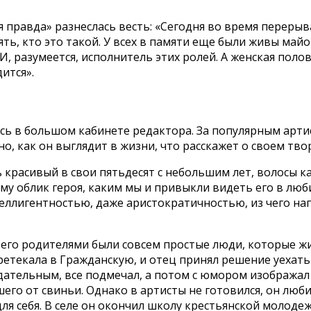
правда» разнеслась весть: «Сегодня во время перерыва
ять, кто это такой. У всех в памяти еще были живы ма
И, разумеется, исполнитель этих ролей. А женская пол
ится».
ь в большом кабинете редактора. За популярным артист
о, как он выглядит в жизни, что расскажет о своем тво
ь красивый в свои пятьдесят с небольшим лет, волосы 
ему облик героя, каким мы и привыкли видеть его в лю
ллигентностью, даже аристократичностью, из чего нап
его родителями были совсем простые люди, которые жили
етекала в Гражданскую, и отец принял решение уехать в
ательным, все подмечал, а потом с юмором изображал 
шего от свиньи. Однако в артисты не готовился, он люб
ля себя. В селе он окончил школу крестьянской молодеж