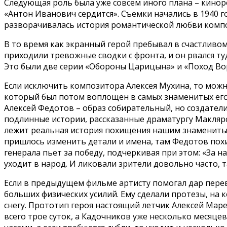
Следующая роль была уже совсем иного плана – кин
«Антон Иванович сердится». Съемки начались в 1940 год
разворачивалась история романтической любви комп
В то время как экранный герой пребывал в счастливо
приходили тревожные сводки с фронта, и он рвался ту
Это были две серии «Обороны Царицына» и «Поход В
Если исключить композитора Алексея Мухина, то можно
который был потом воплощен в самых знаменитых его 
Алексей Федотов – образ собирательный, но создатели
подлинные истории, рассказанные драматургу Маклярс
лежит реальная история похищения нашим знаменитым
пришлось изменить детали и имена, там Федотов пох
генерала пьет за победу, подчеркивая при этом: «За на
уходит в народ. И ликовали зрители довольно часто, 
Если в предыдущем фильме артисту помогал дар перев
больших физических усилий. Ему сделали протезы, на 
снегу. Прототип героя настоящий летчик Алексей Маре
всего трое суток, а Кадочников уже несколько месяцев