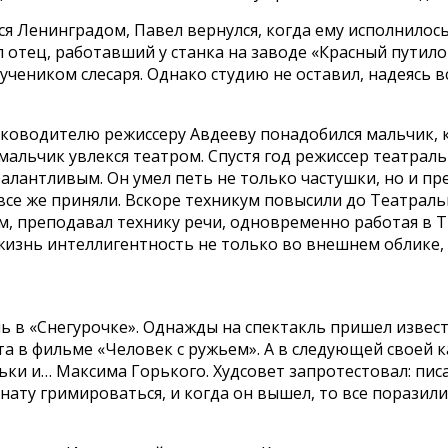
я Ленинградом, Павел вернулся, когда ему исполнилось 
л отец, работавший у станка на заводе «Красный путило
учеником слесаря. Однако студию не оставил, надеясь 
уководителю режиссеру Авдееву понадобился мальчик, к
 мальчик увлекся театром. Спустя год режиссер театрал
талантливым. Он умел петь не только частушки, но и пр
все же приняли. Вскоре техникум повысили до Театральн
, преподавал технику речи, одновременно работая в ТЮ
знь интеллигентность не только во внешнем облике, но
ь в «Снегурочке». Однажды на спектакль пришел извес
ата в фильме «Человек с ружьем». А в следующей своей
ки и… Максима Горького. Худсовет запротестовал: писа
ту гримироваться, и когда он вышел, то все поразилис