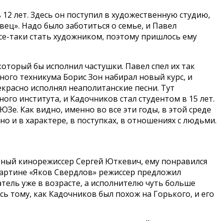
12 лет. Здесь он поступил в художественную студию,
вец». Надо было заботиться о семье, и Павел
все-таки стать художником, поэтому пришлось ему
оторый бы исполнил частушки. Павел спел их так
ьного техникума Борис Зон набирал новый курс, и
екрасно исполнял неаполитанские песни. Тут
ого института, и Кадочников стал студентом в 15 лет.
Зе. Как видно, именно во все эти годы, в этой среде
 и в характере, в поступках, в отношениях с людьми.
тный кинорежиссер Сергей Юткевич, ему понравился
 картине «Яков Свердлов» режиссер предложил
тель уже в возрасте, а исполнителю чуть больше
ь тому, как Кадочников был похож на Горького, и его