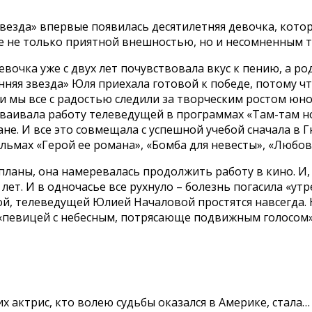
везда» впервые появилась десятилетняя девочка, котора
е не только приятной внешностью, но и несомненным т
вочка уже с двух лет почувствовала вкус к пению, а 
няя звезда» Юля приехала готовой к победе, потому что
, и мы все с радостью следили за творческим ростом юн
сваивала работу телеведущей в программах «Там-там н
ране. И все это совмещала с успешной учебой сначала в
ильмах «Герой ее романа», «Бомба для невесты», «Любов
планы, она намеревалась продолжить работу в кино. И,
лет. И в одночасье все рухнуло – болезнь погасила «ут
сой, телеведущей Юлией Началовой простятся навсегда. 
, «певицей с небесным, потрясающе подвижным голосом
их актрис, кто волею судьбы оказался в Америке, стала…