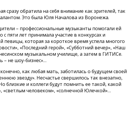
я сразу обратила на се6я внимание как зрителей, так
алантом. Это была Юля Началова из Воронежа.
родители – профессиональные музыканты помогали ей
 с пяти лет принимала участие в конкурсах и
ой певицы, которая за короткое время успела многого
овости», «Последний герой», «Субботний вечер», «Наш
 Гнесинском музыкальном училище, а затем в ГИТИСе.
ь – не шоу-бизнес»…
 конечно, как любая мать, заботилась о будущем своей
реннюю звезду». Несчастье свершилось так внезапно,
Но близкие и коллеги будут помнить ее такой, какой
», «светлым человеком», «солнечной Юлечкой»…