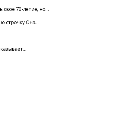
 свое 70-летие, но…
ью строчку Она…
сказывает…