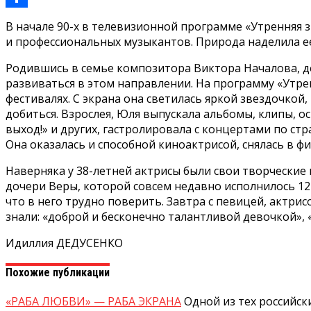
Отправить
В начале 90-х в телевизионной программе «Утренняя з
и профессиональных музыкантов. Природа наделила е
Родившись в семье композитора Виктора Началова, де
развиваться в этом направлении. На программу «Утрен
фестивалях. С экрана она светилась яркой звездочкой
добиться. Взрослея, Юля выпускала альбомы, клипы, о
выход!» и других, гастролировала с концертами по ст
Она оказалась и способной киноактрисой, снялась в ф
Наверняка у 38-летней актрисы были свои творческие 
дочери Веры, которой совсем недавно исполнилось 12 
что в него трудно поверить. Завтра с певицей, актри
знали: «доброй и бесконечно талантливой девочкой»
Идиллия ДЕДУСЕНКО
Похожие публикации
«РАБА ЛЮБВИ» — РАБА ЭКРАНА
Одной из тех российск