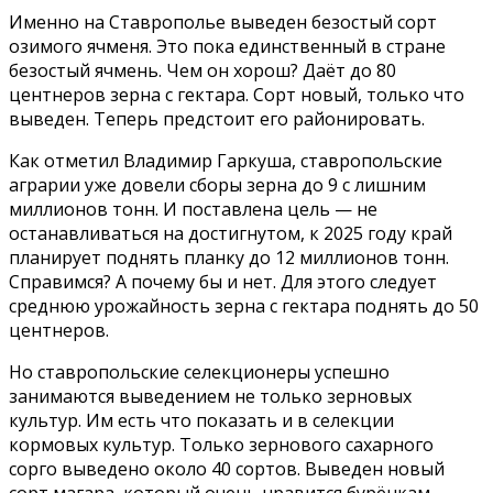
Именно на Ставрополье выведен безостый сорт
озимого ячменя. Это пока единственный в стране
безостый ячмень. Чем он хорош? Даёт до 80
центнеров зерна с гектара. Сорт новый, только что
выведен. Теперь предстоит его районировать.
Как отметил Владимир Гаркуша, ставропольские
аграрии уже довели сборы зерна до 9 с лишним
миллионов тонн. И поставлена цель — не
останавливаться на достигнутом, к 2025 году край
планирует поднять планку до 12 миллионов тонн.
Справимся? А почему бы и нет. Для этого следует
среднюю урожайность зерна с гектара поднять до 50
центнеров.
Но ставропольские селекционеры успешно
занимаются выведением не только зерновых
культур. Им есть что показать и в селекции
кормовых культур. Только зернового сахарного
сорго выведено около 40 сортов. Выведен новый
сорт магара, который очень нравится бурёнкам.