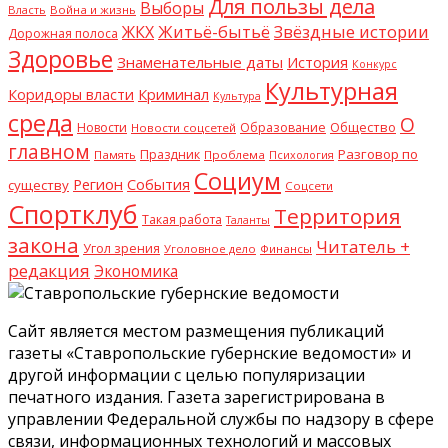
Для пользы дела
Выборы
Власть
Война и жизнь
Житьё-бытьё
Звёздные истории
ЖКХ
Дорожная полоса
Здоровье
Знаменательные даты
История
Конкурс
Культурная
Криминал
Коридоры власти
Культура
среда
О
Общество
Новости
Образование
Новости соцсетей
главном
Разговор по
Праздник
Память
Проблема
Психология
Социум
Регион
События
существу
Соцсети
Спортклуб
Территория
Такая работа
Таланты
закона
Читатель +
Угол зрения
Уголовное дело
Финансы
редакция
Экономика
Сайт является местом размещения публикаций
газеты «Ставропольские губернские ведомости» и
другой информации с целью популяризации
печатного издания. Газета зарегистрирована в
управлении Федеральной службы по надзору в сфере
связи, информационных технологий и массовых