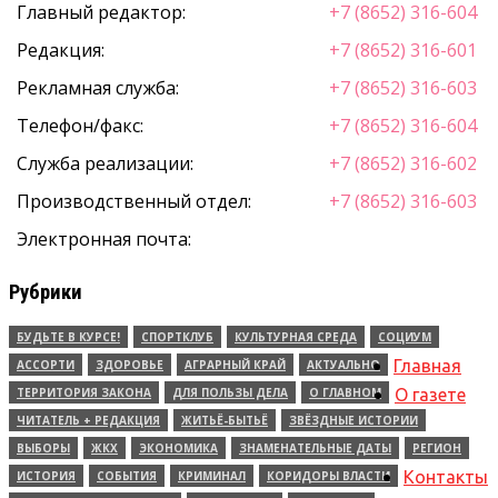
Главный редактор:
+7 (8652) 316-604
Редакция:
+7 (8652) 316-601
Рекламная служба:
+7 (8652) 316-603
Телефон/факс:
+7 (8652) 316-604
Служба реализации:
+7 (8652) 316-602
Производственный отдел:
+7 (8652) 316-603
Электронная почта:
Рубрики
БУДЬТЕ В КУРСЕ!
СПОРТКЛУБ
КУЛЬТУРНАЯ СРЕДА
СОЦИУМ
Главная
АССОРТИ
ЗДОРОВЬЕ
АГРАРНЫЙ КРАЙ
АКТУАЛЬНО
ТЕРРИТОРИЯ ЗАКОНА
ДЛЯ ПОЛЬЗЫ ДЕЛА
О ГЛАВНОМ
О газете
ЧИТАТЕЛЬ + РЕДАКЦИЯ
ЖИТЬЁ-БЫТЬЁ
ЗВЁЗДНЫЕ ИСТОРИИ
ВЫБОРЫ
ЖКХ
ЭКОНОМИКА
ЗНАМЕНАТЕЛЬНЫЕ ДАТЫ
РЕГИОН
Контакты
ИСТОРИЯ
СОБЫТИЯ
КРИМИНАЛ
КОРИДОРЫ ВЛАСТИ