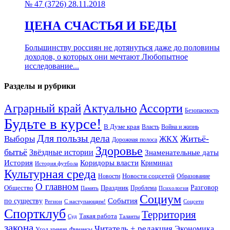
№ 47 (3726) 28.11.2018
ЦЕНА СЧАСТЬЯ И БЕДЫ
Большинству россиян не дотянуться даже до половины
доходов, о которых они мечтают Любопытное
исследование...
Разделы и рубрики
Аграрный край
Ассорти
Актуально
Безопасность
Будьте в курсе!
В Думе края
Война и жизнь
Власть
Для пользы дела
Житьё-
Выборы
ЖКХ
Дорожная полоса
Здоровье
бытьё
Звёздные истории
Знаменательные даты
Коридоры власти
История
Криминал
История футбола
Культурная среда
Новости
Новости соцсетей
Образование
О главном
Разговор
Общество
Праздник
Проблема
Память
Психология
Социум
по существу
События
Регион
Соцсети
С наступающим!
Спортклуб
Территория
Такая работа
Суд
Таланты
закона
Читатель + редакция
Экономика
Угол зрения
Финансы