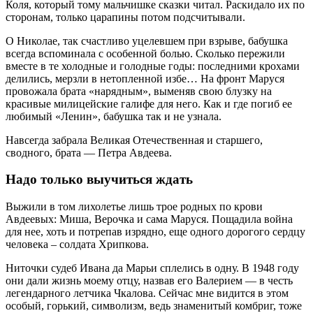
Коля, который тому мальчишке сказки читал. Раскидало их по
сторонам, только царапины потом подсчитывали.
О Николае, так счастливо уцелевшем при взрыве, бабушка
всегда вспоминала с особенной болью. Сколько пережили
вместе в те холодные и голодные годы: последними крохами
делились, мерзли в нетопленной избе… На фронт Маруся
провожала брата «нарядным», выменяв свою блузку на
красивые милицейские галифе для него. Как и где погиб ее
любимый «Ленин», бабушка так и не узнала.
Навсегда забрала Великая Отечественная и старшего,
сводного, брата — Петра Авдеева.
Надо только выучиться ждать
Выжили в том лихолетье лишь трое родных по крови
Авдеевых: Миша, Верочка и сама Маруся. Пощадила война
для нее, хоть и потрепав изрядно, еще одного дорогого сердцу
человека – солдата Хрипкова.
Ниточки судеб Ивана да Марьи сплелись в одну. В 1948 году
они дали жизнь моему отцу, назвав его Валерием — в честь
легендарного летчика Чкалова. Сейчас мне видится в этом
особый, горький, символизм, ведь знаменитый комбриг, тоже