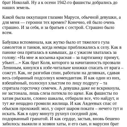
брат Николай. Ну а к осени 1942-го фашисты добрались до
наших земель.
Какой была оккупация глазами Маруси, обычной девушки, а
для меня — героини тех времен? Конечно, ей было очень
страшно. И за себя, и за братьев с сестрой. Страшно было
всем.
Бабушка вспоминала, как жутко было от тяжелого гула
самолетов и танков, когда немцы приближались к селу. Как в
панике она пряталась в камышах, да с ужасом хваталась за
голову: «На мне ж косынка красная – за партизанку примут,
убьют…» Как брат Коля, которого за начитанность прозвали
Лениным, кинулся к избе-читальне книжки спасать от врага –
сожгут. Как, не разгибая спин, работали на делянках, сдавая
весь собранный подсолнух комендантам. И как один из них,
взбешённый, полоснул хлыстом по лицу подругу – та
спрятала горсточку семечек. А девушка даже не вскрикнула,
не застонала, лишь слеза потекла по щеке. Как фашисты по
хатам рыскали, словно шакалы, отбирали все, что найдут, и
тут же нещадно громили жилища. И как Авдеевых спас от
обысков прохожий: мол, у сирот шаром покати – нечего тут и
искать. Как в одну минуту рухнул соседний дом,
подорванный гранатой. И как сердце, застыв, вновь бешено
забилось: выжили и хозяин хаты, и его сын, и марусин брат