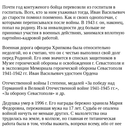
Почти год контуженого бойца перевозили из госпиталя в
госпиталь. Всех, кто за ним ухаживал тогда, Иван Васильевич
до старости помнил поименно. Как и своих однополчан, с
которыми переписывался после войны. В 1943 г. он, наконец,
попал на родину. Из-за инвалидности дед больше не
принимал участия в военных действиях, занимался вплотную
партийно-кадровой работой.
Военная дорога офицера Хрипкова была относительно
недолгой, но я считаю, что он с честью выполнил свой долг
перед Родиной. Его имя значится в списках защитников в
Музее героической обороны и освобождения г. Севастополя и
в экспозиции Мемориала героической обороны Севастополя
1941-1942 гг. Иван Васильевич удостоен Ордена
Отечественной войны I степени, медалей «За победу над
Германией в Великой Отечественной войне 1941-1945 гг.»,
«За оборону Севастополя» и др.
Дедушка умер в 1996 г. Его награды бережно хранила Мария
Федоровна, пережившая мужа на 17 лет. Судьба ее опалена
войной ничуть не меньше других. С малолетства она
трудилась на земле, в колхозе, но главная ее титаническая
работа была в том, чтобы выжить, вопреки всему, ибо от нее