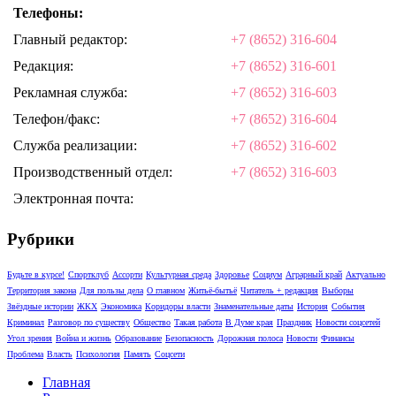
Телефоны:
Главный редактор:
+7 (8652) 316-604
Редакция:
+7 (8652) 316-601
Рекламная служба:
+7 (8652) 316-603
Телефон/факс:
+7 (8652) 316-604
Служба реализации:
+7 (8652) 316-602
Производственный отдел:
+7 (8652) 316-603
Электронная почта:
Рубрики
Будьте в курсе!
Спортклуб
Ассорти
Культурная среда
Здоровье
Социум
Аграрный край
Актуально
Территория закона
Для пользы дела
О главном
Житьё-бытьё
Читатель + редакция
Выборы
Звёздные истории
ЖКХ
Экономика
Коридоры власти
Знаменательные даты
История
События
Криминал
Разговор по существу
Общество
Такая работа
В Думе края
Праздник
Новости соцсетей
Угол зрения
Война и жизнь
Образование
Безопасность
Дорожная полоса
Новости
Финансы
Проблема
Власть
Психология
Память
Соцсети
Главная