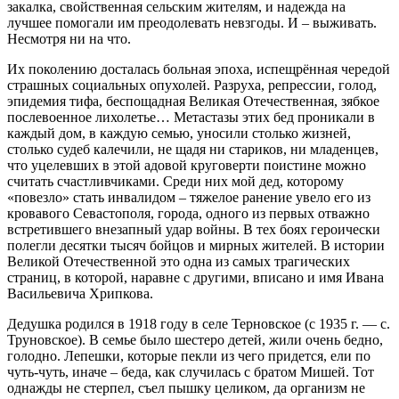
закалка, свойственная сельским жителям, и надежда на
лучшее помогали им преодолевать невзгоды. И – выживать.
Несмотря ни на что.
Их поколению досталась больная эпоха, испещрённая чередой
страшных социальных опухолей. Разруха, репрессии, голод,
эпидемия тифа, беспощадная Великая Отечественная, зябкое
послевоенное лихолетье… Метастазы этих бед проникали в
каждый дом, в каждую семью, уносили столько жизней,
столько судеб калечили, не щадя ни стариков, ни младенцев,
что уцелевших в этой адовой круговерти поистине можно
считать счастливчиками. Среди них мой дед, которому
«повезло» стать инвалидом – тяжелое ранение увело его из
кровавого Севастополя, города, одного из первых отважно
встретившего внезапный удар войны. В тех боях героически
полегли десятки тысяч бойцов и мирных жителей. В истории
Великой Отечественной это одна из самых трагических
страниц, в которой, наравне с другими, вписано и имя Ивана
Васильевича Хрипкова.
Дедушка родился в 1918 году в селе Терновское (с 1935 г. — с.
Труновское). В семье было шестеро детей, жили очень бедно,
голодно. Лепешки, которые пекли из чего придется, ели по
чуть-чуть, иначе – беда, как случилась с братом Мишей. Тот
однажды не стерпел, съел пышку целиком, да организм не