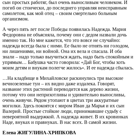
сын простых работяг, был очень выносливым человеком. И
погиб он стоически, до последнего управляя неисправным
самолетом, как мой отец – своим смертельно больным
организмом.
А через пять лет после Победы появилась Надежда. Мария
Федоровна не объясняла, почему они с дедом назвали дочь
именно так. Но мне кажется, что это вовсе не случайно:
надежда всегда была с ними. Ее было не отнять ни голодом,
ни лишениями, ни войной. Она их вела и спасала. И оба
знали – надо только выучиться ждать, надо быть спокойным и
упрямым… Бабушка часто говорила: «Дай Бог, чтобы хоть
моим детям и внукам полегче жилось». И ее надежда сбылась.
…На кладбище в Михайловске раскинулись три высокие
вечнозеленые туи – их видно даже издалека. Говорят,
название этих растений переводится как дерево жизни,
потому что они неприхотливы и удивительно выносливы,
очень живучи. Рядом утопают в цветах три аккуратные
могилки. Здесь покоятся с миром Иван да Марья и их сын
Валерий. Простые стойкие люди, принимавшие судьбу с
невероятной выдержкой. А надежда живет. В их кровинках
Наде, внуках и правнуках. В нас всех. В самой жизни.
Елена ЖИГУЛИНА-ХРИПКОВА