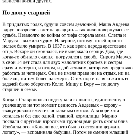
зависели жизни других.
По долгу старшей
В тридцатых годах, будучи совсем девчонкой, Маша Авдеева
вдруг повзрослела лет на двадцать – так лихо повернулась ее
судьба. Незадолго до войны от тифа сгорела мама. Слегла и
Маруся – выжила чудом. Наверное, потому что ей просто
нельзя было умирать. В 1937 г. как врага народа арестовали
отца. Вскоре он скончался, не выдержало сердце. Дом, где
когда-то обитало счастье, погрузился в скорбь. Сирота Маруся
в свои 14 лет стала для двух малолетних братьев и сестры
сразу и матерью, и отцом, и добытчиком, которому предстояло
работать за четверых. Она не имела права ни на отдых, ни на
болезнь, ни тем более на смерть. С тех пор и на всю жизнь ее
задачей было оберегать Колю, Мишу и Веру — по долгу
старшей в семье.
Когда к Ставрополью подступали фашисты, единственную
уцелевшую на тот момент ценность Авдеевых – корову –
эвакуировали вместе с остальным скотом. А вскоре хата
осталась и без еще одной, главной, кормилицы: Марию
послали с другими взрослыми труновцами рыть окопы близ
Изобильного. «Копали все, кто был в состоянии держать
лопату», — вспоминала бабушка. Потом ее сменил младший