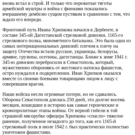
вновь встал в строй. И только что пережитые тяготы
армейской муштры и война с финнами показались
вчерашнему дембелю сущим пустяком в сравнении с тем, что
ждало его впереди.
Фронтовой путь Ивана Хрипкова начался в Дербенте, в
составе 345-ой Дагестанской стрелковой дивизии, 1165-го
стрелкового полка, минометного батальона. Это была одна из
самых интернациональных дивизий: плечом к плечу на
защиту Отечества встали русские, украинцы, белорусы,
армяне, грузины, осетины, дагестанцы. Ближе к зиме 1941 г.
345-ю дивизию перебросили в Севастополь, который,
мужественно обороняясь от жестокого натиска фашистов,
остро нуждался в подкреплении. Иван Хрипков оказался
вместе со своими боевыми товарищами лицом к лицу с
озверевшим врагом.
Наши войска несли огромные потери, но не сдавались.
Оборона Севастополя длилась 250 дней, это долгие восемь
месяцев, вошедшие в историю как самые героические и
кровопролитные этапы войны. От верной гибели в той
страшной мясорубке офицера Хрипкова «спасло» тяжелое
ранение, полученное незадолго до того, как его 1165-й
стрелковый полк в июле 1942 г. был практически полностью
уничтожен фашистами.