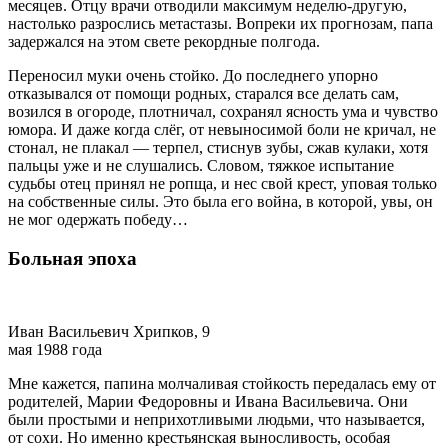
месяцев. Отцу врачи отводили максимум неделю-другую,
настолько разрослись метастазы. Вопреки их прогнозам, папа
задержался на этом свете рекордные полгода.
Переносил муки очень стойко. До последнего упорно
отказывался от помощи родных, старался все делать сам,
возился в огороде, плотничал, сохранял ясность ума и чувство
юмора. И даже когда слёг, от невыносимой боли не кричал, не
стонал, не плакал — терпел, стиснув зубы, сжав кулаки, хотя
пальцы уже и не слушались. Словом, тяжкое испытание
судьбы отец принял не ропща, и нес свой крест, уповая только
на собственные силы. Это была его война, в которой, увы, он
не мог одержать победу…
Больная эпоха
Иван Васильевич Хрипков, 9
мая 1988 года
Мне кажется, папина молчаливая стойкость передалась ему от
родителей, Марии Федоровны и Ивана Васильевича. Они
были простыми и неприхотливыми людьми, что называется,
от сохи. Но именно крестьянская выносливость, особая