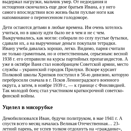
выдержал нагрузки, мальчик умер. От недоедания и
истощения скончались еще двое братьев Ивана, а у него
самого впоследствии всю жизнь были пухлые ноги как
напоминание о перенесенном голодоморе.
Дети остаются детьми в любые времена. Им очень хотелось
учиться, но в школу идти было не в чем и не с чем.
Выкручивались, как могли: собирали по селу пустые бутылки,
сдавали их, а на вырученные деньги покупали тетрадки.
Ивану учеба давалась хорошо, легко. Видимо, парня считали
не только грамотным, но и ответственным, серьезным: весной
1938 г. его отправили на курсы партийных пропагандистов. А
уже в октябре Ваня стал новобранцем Советской армии, место
службы – украинский городок Прилуки. Вскоре курсант
Полковой школы Хрипков поступил в 56-ю дивизию, которую
перебросили сначала в г. Псков Ленинградского военного
округа, а затем, в ноябре 1939 г., — к границе с Финляндией.
Так молодой боец стал участником краткосрочной советско-
финской войны.
Уцелел в мясорубке
Демобилизовался Иван, будучи политруком, в мае 1941 г. А
спустя всего месяц началась Великая Отечественная… 23-
летний парень, не успев толком отдохнуть на «гражданке»,