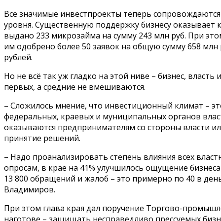
Все значимые инвестпроекты теперь сопровождаются в 
уровня. Существенную поддержку бизнесу оказывает 
выдано 233 микрозайма на сумму 243 млн руб. При это
им одобрено более 50 заявок на общую сумму 658 млн
рублей.
Но не всё так уж гладко на этой ниве – бизнес, вла
первых, а средние не вмешиваются.
– Сложилось мнение, что инвестиционный климат – это
федеральных, краевых и муниципальных органов влас
оказываются предпринимателям со стороны власти или
принятие решений.
– Надо проанализировать степень влияния всех власт
опросам, в крае на 41% улучшилось ощущение бизнеса
13 800 обращений и жалоб – это примерно по 40 в де
Владимиров.
При этом глава края дал поручение Торгово-промышл
наготове – защищать несправедливо прессуемых бизн