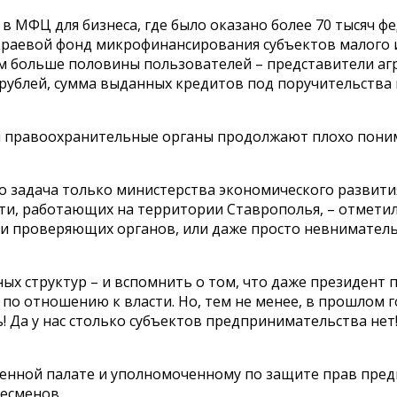
МФЦ для бизнеса, где было оказано более 70 тысяч фед
краевой фонд микрофинансирования субъектов малого и
м больше половины пользователей – представители агро
 рублей, сумма выданных кредитов под поручительств
сть и правоохранительные органы продолжают плохо пон
 задача только министерства экономического развития,
ти, работающих на территории Ставрополья, – отметил
 проверяющих органов, или даже просто невнимательно
ных структур – и вспомнить о том, что даже президент
 по отношению к власти. Но, тем не менее, в прошлом 
нь! Да у нас столько субъектов предпринимательства н
енной палате и уполномоченному по защите прав пре
есменов.