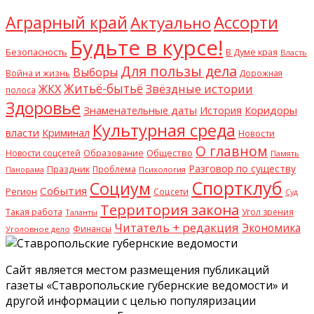
Аграрный край
Ассорти
Актуально
Будьте в курсе!
Безопасность
В Думе края
Власть
Для пользы дела
Выборы
Война и жизнь
Дорожная
Житьё-бытьё
ЖКХ
Звёздные истории
полоса
Здоровье
Знаменательные даты
Коридоры
История
Культурная среда
власти
Криминал
Новости
О главном
Общество
Новости соцсетей
Образование
Память
Разговор по существу
Праздник
Проблема
Психология
Панорама
Спортклуб
Социум
События
Регион
Соцсети
Суд
Территория закона
Такая работа
Угол зрения
Таланты
Читатель + редакция
Экономика
Финансы
Уголовное дело
Сайт является местом размещения публикаций
газеты «Ставропольские губернские ведомости» и
другой информации с целью популяризации