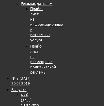
Рекламодателям
Прайс-
лист
на
информационные
и
рекламные
услуги
Прайс-
лист
на
размещение
политической
рекламы
№ 7 (3737)
20.02.2019
Выпуски
№ 6
(3736)
13.02.2019