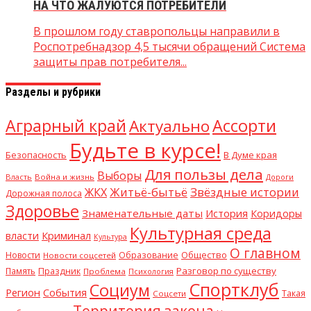
НА ЧТО ЖАЛУЮТСЯ ПОТРЕБИТЕЛИ
В прошлом году ставропольцы направили в
Роспотребнадзор 4,5 тысячи обращений Система
защиты прав потребителя...
Разделы и рубрики
Аграрный край
Ассорти
Актуально
Будьте в курсе!
В Думе края
Безопасность
Для пользы дела
Выборы
Власть
Война и жизнь
Дороги
Житьё-бытьё
Звёздные истории
ЖКХ
Дорожная полоса
Здоровье
Знаменательные даты
История
Коридоры
Культурная среда
Криминал
власти
Культура
О главном
Общество
Новости
Образование
Новости соцсетей
Разговор по существу
Память
Праздник
Проблема
Психология
Спортклуб
Социум
Регион
События
Такая
Соцсети
Территория закона