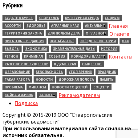
Рубрики
БУДЬТЕ В КУРСЕ!
СПОРТКЛУБ
КУЛЬТУРНАЯ СРЕДА
СОЦИУМ
Главная
АССОРТИ
ЗДОРОВЬЕ
АГРАРНЫЙ КРАЙ
АКТУАЛЬНО
ТЕРРИТОРИЯ ЗАКОНА
ДЛЯ ПОЛЬЗЫ ДЕЛА
О ГЛАВНОМ
О газете
ЧИТАТЕЛЬ + РЕДАКЦИЯ
ЖИТЬЁ-БЫТЬЁ
ЗВЁЗДНЫЕ ИСТОРИИ
ЖКХ
ВЫБОРЫ
ЭКОНОМИКА
ЗНАМЕНАТЕЛЬНЫЕ ДАТЫ
ИСТОРИЯ
Контакты
РЕГИОН
КРИМИНАЛ
СОБЫТИЯ
КОРИДОРЫ ВЛАСТИ
РАЗГОВОР ПО СУЩЕСТВУ
В ДУМЕ КРАЯ
ОБЩЕСТВО
ОБРАЗОВАНИЕ
БЕЗОПАСНОСТЬ
УГОЛ ЗРЕНИЯ
ПРАЗДНИК
ТАКАЯ РАБОТА
НОВОСТИ
ДОРОЖНАЯ ПОЛОСА
ПАМЯТЬ
ПРОБЛЕМА
ФИНАНСЫ
НОВОСТИ СОЦСЕТЕЙ
СОЦСЕТИ
Рекламодателям
ВОЙНА И ЖИЗНЬ
ТАЛАНТЫ
Подписка
Copyright © 2015-2019 ООО "Ставропольские
губернские ведомости"
При использовании материалов сайта ссылка на
источник обязательна.