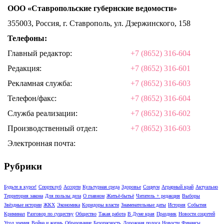
ООО «Ставропольские губернские ведомости»
355003, Россия, г. Ставрополь, ул. Дзержинского, 158
Телефоны:
Главный редактор:
+7 (8652) 316-604
Редакция:
+7 (8652) 316-601
Рекламная служба:
+7 (8652) 316-603
Телефон/факс:
+7 (8652) 316-604
Служба реализации:
+7 (8652) 316-602
Производственный отдел:
+7 (8652) 316-603
Электронная почта:
Рубрики
Будьте в курсе!
Спортклуб
Ассорти
Культурная среда
Здоровье
Социум
Аграрный край
Актуально
Территория закона
Для пользы дела
О главном
Житьё-бытьё
Читатель + редакция
Выборы
Звёздные истории
ЖКХ
Экономика
Коридоры власти
Знаменательные даты
История
События
Криминал
Разговор по существу
Общество
Такая работа
В Думе края
Праздник
Новости соцсетей
Угол зрения
Война и жизнь
Образование
Безопасность
Дорожная полоса
Новости
Финансы