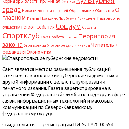
Криминал
Коридоры власти
Культура
среда
О
Общество
Новости
Образование
Новости соцсетей
главном
Разговор по
Праздник
Память
Проблема
Психология
Социум
Регион
События
существу
Соцсети
Спортклуб
Территория
Такая работа
Таланты
закона
Читатель +
Угол зрения
Уголовное дело
Финансы
редакция
Экономика
Сайт является местом размещения публикаций
газеты «Ставропольские губернские ведомости» и
другой информации с целью популяризации
печатного издания. Газета зарегистрирована в
управлении Федеральной службы по надзору в сфере
связи, информационных технологий и массовых
коммуникаций по Северо-Кавказскому
федеральному округу.
Свидетельство о регистрации ПИ № ТУ26-00594