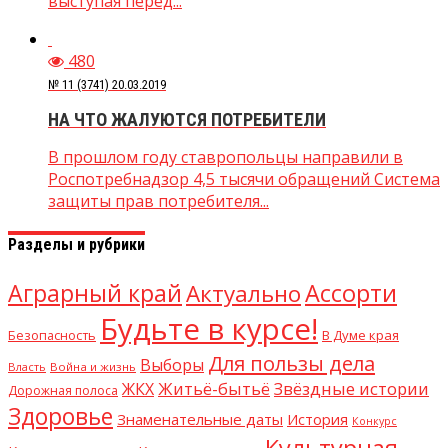
выступая перед...
480
№ 11 (3741) 20.03.2019
НА ЧТО ЖАЛУЮТСЯ ПОТРЕБИТЕЛИ
В прошлом году ставропольцы направили в
Роспотребнадзор 4,5 тысячи обращений Система
защиты прав потребителя...
Разделы и рубрики
Аграрный край
Ассорти
Актуально
Будьте в курсе!
В Думе края
Безопасность
Для пользы дела
Выборы
Власть
Война и жизнь
Житьё-бытьё
Звёздные истории
ЖКХ
Дорожная полоса
Здоровье
Знаменательные даты
История
Конкурс
Культурная