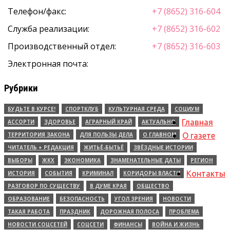
Телефон/факс:
+7 (8652) 316-604
Служба реализации:
+7 (8652) 316-602
Производственный отдел:
+7 (8652) 316-603
Электронная почта:
Рубрики
БУДЬТЕ В КУРСЕ!
СПОРТКЛУБ
КУЛЬТУРНАЯ СРЕДА
СОЦИУМ
Главная
АССОРТИ
ЗДОРОВЬЕ
АГРАРНЫЙ КРАЙ
АКТУАЛЬНО
ТЕРРИТОРИЯ ЗАКОНА
ДЛЯ ПОЛЬЗЫ ДЕЛА
О ГЛАВНОМ
О газете
ЧИТАТЕЛЬ + РЕДАКЦИЯ
ЖИТЬЁ-БЫТЬЁ
ЗВЁЗДНЫЕ ИСТОРИИ
ВЫБОРЫ
ЖКХ
ЭКОНОМИКА
ЗНАМЕНАТЕЛЬНЫЕ ДАТЫ
РЕГИОН
Контакты
ИСТОРИЯ
СОБЫТИЯ
КРИМИНАЛ
КОРИДОРЫ ВЛАСТИ
РАЗГОВОР ПО СУЩЕСТВУ
В ДУМЕ КРАЯ
ОБЩЕСТВО
ОБРАЗОВАНИЕ
БЕЗОПАСНОСТЬ
УГОЛ ЗРЕНИЯ
НОВОСТИ
ТАКАЯ РАБОТА
ПРАЗДНИК
ДОРОЖНАЯ ПОЛОСА
ПРОБЛЕМА
НОВОСТИ СОЦСЕТЕЙ
СОЦСЕТИ
ФИНАНСЫ
ВОЙНА И ЖИЗНЬ