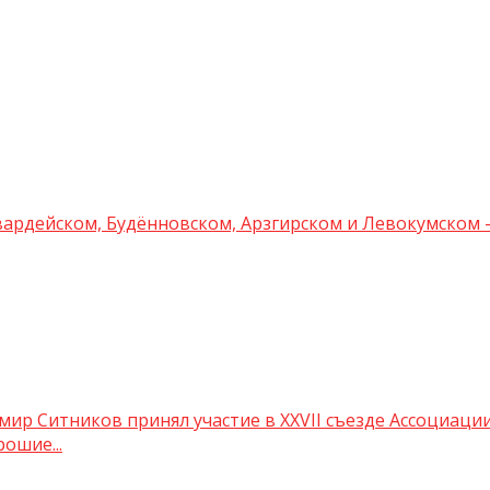
вардейском, Будённовском, Арзгирском и Левокумском
ир Ситников принял участие в XXVII съезде Ассоциации
ошие...