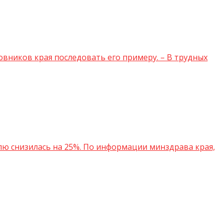
вников края последовать его примеру. – В трудных
 снизилась на 25%. По информации минздрава края,