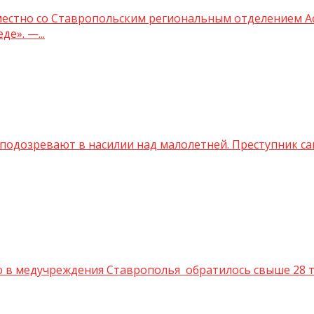
местно со Ставропольским региональным отделением А
е». —...
подозревают в насилии над малолетней. Преступник сам
 медучреждения Ставрополья обратилось свыше 28 ты