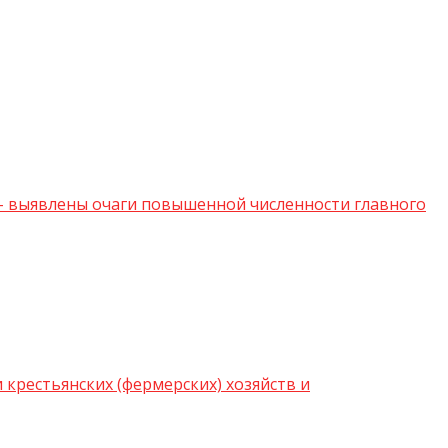
 – выявлены очаги повышенной численности главного
 крестьянских (фермерских) хозяйств и