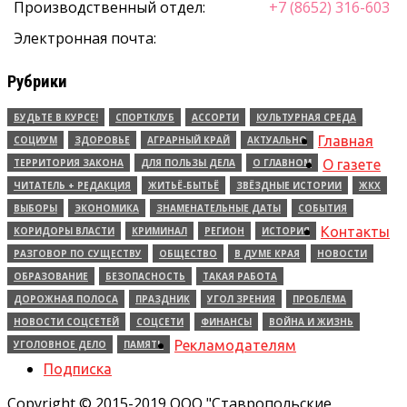
Производственный отдел:
+7 (8652) 316-603
Электронная почта:
Рубрики
БУДЬТЕ В КУРСЕ!
СПОРТКЛУБ
АССОРТИ
КУЛЬТУРНАЯ СРЕДА
Главная
СОЦИУМ
ЗДОРОВЬЕ
АГРАРНЫЙ КРАЙ
АКТУАЛЬНО
ТЕРРИТОРИЯ ЗАКОНА
ДЛЯ ПОЛЬЗЫ ДЕЛА
О ГЛАВНОМ
О газете
ЧИТАТЕЛЬ + РЕДАКЦИЯ
ЖИТЬЁ-БЫТЬЁ
ЗВЁЗДНЫЕ ИСТОРИИ
ЖКХ
ВЫБОРЫ
ЭКОНОМИКА
ЗНАМЕНАТЕЛЬНЫЕ ДАТЫ
СОБЫТИЯ
Контакты
КОРИДОРЫ ВЛАСТИ
КРИМИНАЛ
РЕГИОН
ИСТОРИЯ
РАЗГОВОР ПО СУЩЕСТВУ
ОБЩЕСТВО
В ДУМЕ КРАЯ
НОВОСТИ
ОБРАЗОВАНИЕ
БЕЗОПАСНОСТЬ
ТАКАЯ РАБОТА
ДОРОЖНАЯ ПОЛОСА
ПРАЗДНИК
УГОЛ ЗРЕНИЯ
ПРОБЛЕМА
НОВОСТИ СОЦСЕТЕЙ
СОЦСЕТИ
ФИНАНСЫ
ВОЙНА И ЖИЗНЬ
Рекламодателям
УГОЛОВНОЕ ДЕЛО
ПАМЯТЬ
Подписка
Copyright © 2015-2019 ООО "Ставропольские