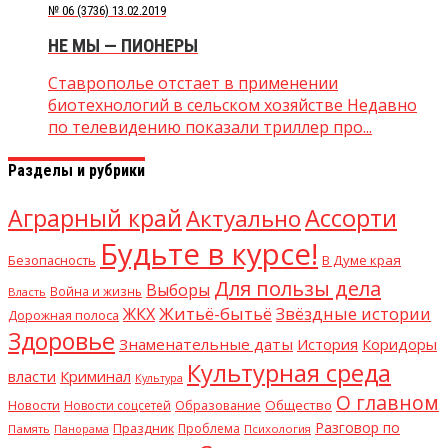
№ 06 (3736) 13.02.2019
НЕ МЫ — ПИОНЕРЫ
Ставрополье отстает в применении
биотехнологий в сельском хозяйстве Недавно
по телевидению показали триллер про...
Разделы и рубрики
Аграрный край
Ассорти
Актуально
Будьте в курсе!
Безопасность
В Думе края
Для пользы дела
Выборы
Война и жизнь
Власть
Житьё-бытьё
Звёздные истории
ЖКХ
Дорожная полоса
Здоровье
Знаменательные даты
История
Коридоры
Культурная среда
власти
Криминал
Культура
О главном
Новости
Образование
Общество
Новости соцсетей
Разговор по
Праздник
Проблема
Память
Психология
Панорама