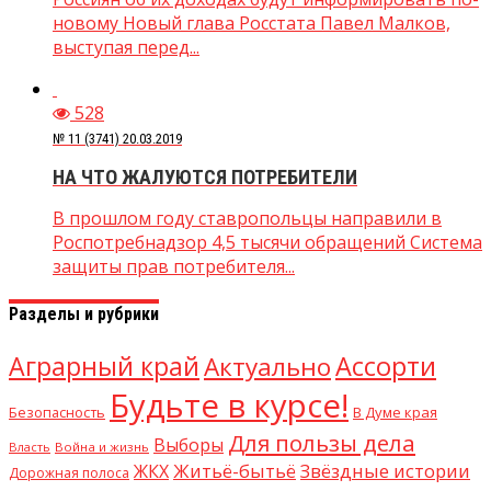
новому Новый глава Росстата Павел Малков,
выступая перед...
528
№ 11 (3741) 20.03.2019
НА ЧТО ЖАЛУЮТСЯ ПОТРЕБИТЕЛИ
В прошлом году ставропольцы направили в
Роспотребнадзор 4,5 тысячи обращений Система
защиты прав потребителя...
Разделы и рубрики
Аграрный край
Ассорти
Актуально
Будьте в курсе!
В Думе края
Безопасность
Для пользы дела
Выборы
Власть
Война и жизнь
Житьё-бытьё
Звёздные истории
ЖКХ
Дорожная полоса