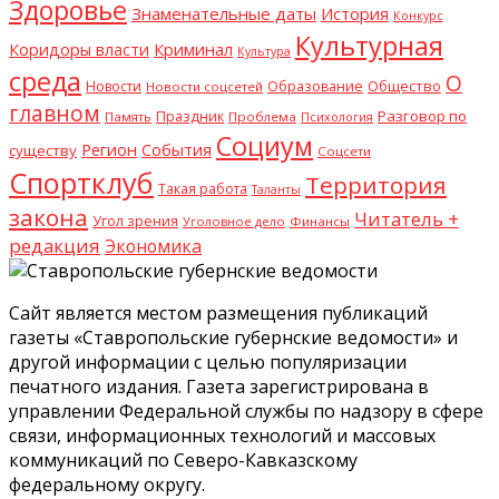
Здоровье
Знаменательные даты
История
Конкурс
Культурная
Криминал
Коридоры власти
Культура
среда
О
Общество
Новости
Образование
Новости соцсетей
главном
Разговор по
Праздник
Память
Проблема
Психология
Социум
Регион
События
существу
Соцсети
Спортклуб
Территория
Такая работа
Таланты
закона
Читатель +
Угол зрения
Уголовное дело
Финансы
редакция
Экономика
Сайт является местом размещения публикаций
газеты «Ставропольские губернские ведомости» и
другой информации с целью популяризации
печатного издания. Газета зарегистрирована в
управлении Федеральной службы по надзору в сфере
связи, информационных технологий и массовых
коммуникаций по Северо-Кавказскому
федеральному округу.