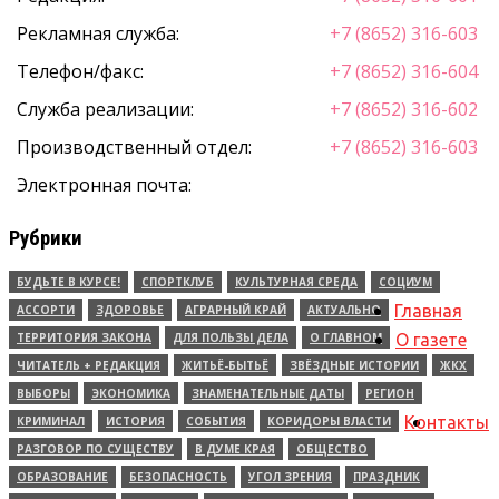
Рекламная служба:
+7 (8652) 316-603
Телефон/факс:
+7 (8652) 316-604
Служба реализации:
+7 (8652) 316-602
Производственный отдел:
+7 (8652) 316-603
Электронная почта:
Рубрики
БУДЬТЕ В КУРСЕ!
СПОРТКЛУБ
КУЛЬТУРНАЯ СРЕДА
СОЦИУМ
Главная
АССОРТИ
ЗДОРОВЬЕ
АГРАРНЫЙ КРАЙ
АКТУАЛЬНО
ТЕРРИТОРИЯ ЗАКОНА
ДЛЯ ПОЛЬЗЫ ДЕЛА
О ГЛАВНОМ
О газете
ЧИТАТЕЛЬ + РЕДАКЦИЯ
ЖИТЬЁ-БЫТЬЁ
ЗВЁЗДНЫЕ ИСТОРИИ
ЖКХ
ВЫБОРЫ
ЭКОНОМИКА
ЗНАМЕНАТЕЛЬНЫЕ ДАТЫ
РЕГИОН
Контакты
КРИМИНАЛ
ИСТОРИЯ
СОБЫТИЯ
КОРИДОРЫ ВЛАСТИ
РАЗГОВОР ПО СУЩЕСТВУ
В ДУМЕ КРАЯ
ОБЩЕСТВО
ОБРАЗОВАНИЕ
БЕЗОПАСНОСТЬ
УГОЛ ЗРЕНИЯ
ПРАЗДНИК