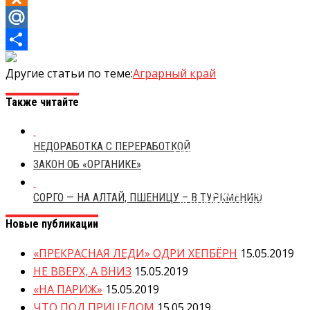
Odnoklassniki
Mail.Ru
Отправить
Другие статьи по теме:
Аграрный край
Также читайте
НЕДОРАБОТКА С ПЕРЕРАБОТКОЙ
СИЛЬНЫЙ ГРАД ВЫПАЛ НА
СТАВРОПОЛЬЕ В СЕРЕДИНЕ МАЯ
ЗАКОН ОБ «ОРГАНИКЕ»
В АЛЕКСАНДРОВСКОМ,
БЛАГОДАРНЕНСКОМ,
БУДЁННОВСКОМ И
СОРГО — НА АЛТАЙ, ПШЕНИЦУ – В ТУРКМЕНИЮ
ЛЕВОКУМСКОМ РАЙОНАХ
Новые публикации
«ПРЕКРАСНАЯ ЛЕДИ» ОДРИ ХЕПБЁРН
15.05.2019
НЕ ВВЕРХ, А ВНИЗ
15.05.2019
«НА ПАРИЖ»
15.05.2019
ЧТО ПОД ПРИЦЕЛОМ
15.05.2019