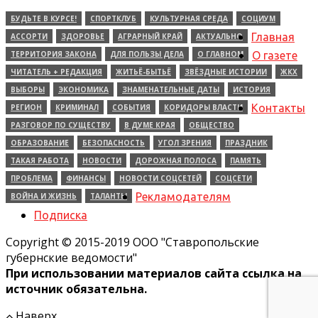
БУДЬТЕ В КУРСЕ!
СПОРТКЛУБ
КУЛЬТУРНАЯ СРЕДА
СОЦИУМ
Главная
АССОРТИ
ЗДОРОВЬЕ
АГРАРНЫЙ КРАЙ
АКТУАЛЬНО
ТЕРРИТОРИЯ ЗАКОНА
ДЛЯ ПОЛЬЗЫ ДЕЛА
О ГЛАВНОМ
О газете
ЧИТАТЕЛЬ + РЕДАКЦИЯ
ЖИТЬЁ-БЫТЬЁ
ЗВЁЗДНЫЕ ИСТОРИИ
ЖКХ
ВЫБОРЫ
ЭКОНОМИКА
ЗНАМЕНАТЕЛЬНЫЕ ДАТЫ
ИСТОРИЯ
Контакты
РЕГИОН
КРИМИНАЛ
СОБЫТИЯ
КОРИДОРЫ ВЛАСТИ
РАЗГОВОР ПО СУЩЕСТВУ
В ДУМЕ КРАЯ
ОБЩЕСТВО
ОБРАЗОВАНИЕ
БЕЗОПАСНОСТЬ
УГОЛ ЗРЕНИЯ
ПРАЗДНИК
ТАКАЯ РАБОТА
НОВОСТИ
ДОРОЖНАЯ ПОЛОСА
ПАМЯТЬ
ПРОБЛЕМА
ФИНАНСЫ
НОВОСТИ СОЦСЕТЕЙ
СОЦСЕТИ
Рекламодателям
ВОЙНА И ЖИЗНЬ
ТАЛАНТЫ
Подписка
Copyright © 2015-2019 ООО "Ставропольские
губернские ведомости"
При использовании материалов сайта ссылка на
источник обязательна.
Наверх