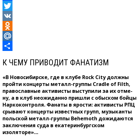
Facebook
Twitter
VK
Odnoklassniki
Mail.Ru
Отправить
К ЧЕМУ ПРИВОДИТ ФАНАТИЗМ
«В Новосибирске, где в клубе Rock City долж­ны
пройти концерты ме­талл-группы Cradle of Filth,
православные активисты выступили за их отме­
ну, а в клуб неожиданно пришли с обыском бойцы
Наркоконтроля. Фанаты в ярости: активисты РПЦ
срывают концерты из­вестных групп, музыканты
польской металл-группы Behemoth дожидаются
за­ключения суда в екатерин­бургском
изоляторе»…