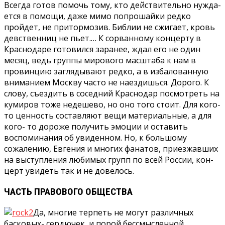
Всегда готов помочь тому, кто действительно нужда­
ется в помощи, даже мимо попрошайки редко
пройдет, не притормозив. Библии не сжигает, кровь
девствен­ниц не пьет.… К сорванному концерту в
Краснодаре го­товился заранее, ждал его не один
месяц, ведь группы мирового масштаба к нам в
провинцию заглядывают редко, а в избалованную
вниманием Москву часто не наездишься. Дорого. К
сло­ву, съездить в соседний Краснодар посмотреть на
кумиров тоже недешево, но оно того стоит. Для кого-
то ценность составляют вещи материальные, а для
кого- то дороже получить эмоции и оставить
воспоминания об увиденном. Но, к большому
сожалению, Евгения и мно­гих фанатов, приезжавших
на выступления любимых групп по всей России, кон­
церт увидеть так и не до­велось.
ЧАСТЬ ПРАВОВОГО ОБЩЕСТВА
Да, многие терпеть не могут различных
басковых- сердючек, и порой бессмыс­ленной