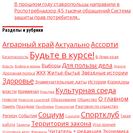
В прошлом году ставропольцы направили в
Роспотребнадзор 4,5 тысячи обращений Система
защиты прав потребителя...
Разделы и рубрики
Аграрный край
Ассорти
Актуально
Будьте в курсе!
В Думе края
Безопасность
Для пользы дела
Выборы
Власть
Война и жизнь
Дороги
Житьё-бытьё
Звёздные истории
ЖКХ
Дорожная полоса
Здоровье
Знаменательные даты
История
Коридоры
Культурная среда
Криминал
власти
Культура
О главном
Общество
Новости
Образование
Новости соцсетей
Разговор по существу
Память
Праздник
Проблема
Психология
Спортклуб
Социум
Регион
События
Такая
Соцсети
Территория закона
работа
Угол зрения
Таланты
Читатель + редакция
Экономика
Уголовное дело
Финансы