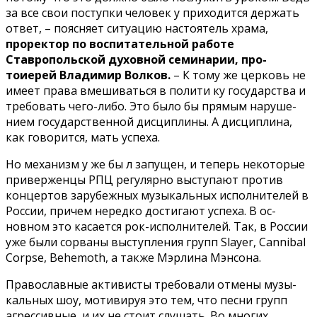
за все свои поступ­ки человек у приходится держать
ответ, – поясняет ситуацию настоятель храма,
проректор по воспитатель­ной работе
Ставропольской духовной семинарии, про­
тоиерей Владимир Вол­ков.
– К тому же церковь не
имеет права вмешиваться в полити ку государства и
требовать чего-либо. Это было бы прямым наруше­
нием государственной дис­циплины. А дисциплина,
как говорится, мать успеха.
Но механизм у же бы л запущен, и теперь неко­торые
приверженцы РПЦ регулярно выступают про­тив
концертов зарубежных музыкальных исполнителей в
России, причем нередко достигают успеха. В ос­
новном это касается рок-исполнителей. Так, в Рос­сии
уже были сорваны выступления групп Slayer, Cannibal
Corpse, Behemoth, а также Мэрлина Мэнсона.
Православные активисты требовали отмены музы­
кальных шоу, мотивируя это тем, что песни групп
агрессивные, и их не сто­ит слушать. Во многих