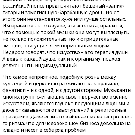
российской попсе предпочитают бешеный «за­пил»
гитары и замогильную барабанную дробь. Но от
этого они не становятся хуже или лучше остальных.
Им нравится это созвучие, эта эстетика, нравится,
что с помощью такой музыки они могут выплеснуть
не только положительные, но и отрицательные
эмоции, присущие всем нормальным людям.
Недаром говорят, что искусство – это тера­пия души.
А ведь к каждой душе, как и к организму, подход
должен быть инди­видуальный.
Что самое неприятное, подобную рознь между
культурой и церковью раз­жигают, как правило,
фана­тики – и с одной, и с дру­гой стороны. Музыканты
многих групп, считающие свое т ворчест во именно
искусством, являются глу­боко верующими людьми и
даже отказываются от выступлений в религиозные
праздники. Даже если это выбивает их из гастрольно­
го ритма, что для человека шоу-бизнеса довольно на­
кладно и несет в себе ряд проблем.