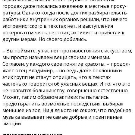
городах даже писались за­явления в местные проку­
ратуры. Однако когда по­сле долгих разбирательств
работники внутренних ор­ганов решили, что ничего
экстремистского в текстах нет, и выступления
рокеров отменять не стоит, акти­висты прибегли к
другим мерам. Но своего добились.
– Вы поймите, у нас нет противостояния с искус­ством,
мы просто называ­ем вещи своими именами.
Согласен, у каждого свое понятие красоты, – продол­
жает отец Владимир, – но ведь даже поклонники
этих групп не станут отрицать, что в текстах
частенько го­ворится об ужасных вещах. И то, что это
не нравится большинству, совершенно естественно.
Может, та­ким образом активисты пытались
предотвратить возможные последствия, выбирая
меньшее из зол. Ни д ля кого не секрет, что подобная
музыка вызывает не самые добрые и пози­тивные
эмоции.