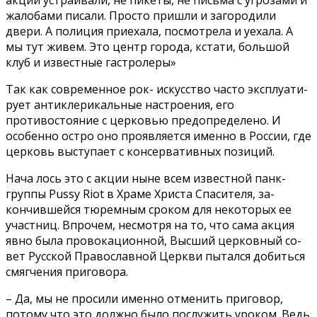
акции устраивали, не пи­кеты, не письма с угрозами и
жалобами писали. Про­сто пришли и загородили
двери. А полиция приехала, посмотрела и уехала. А
мы тут живем. Это центр го­рода, кстати, большой
клуб и известные гастролеры»
Так как современное рок- искусство часто эксплуати­
рует антиклерикальные на­строения, его
противостоя­ние с церковью предопреде­лено. И
особенно остро оно проявляется именно в России, где
церковь вы­ступает с консервативных позиций.
Нача лось это с акции ныне всем известной панк-
группы Pussy Riot в Хра­ме Христа Спасителя, за­
кончившейся тюремным сроком для некоторых ее
участниц. Впрочем, несмо­тря на то, что сама акция
явно была провокационной, Высший церковный со­
вет Русской Православной Церкви пытался добиться
смягчения приговора.
– Да, мы не просили именно отменить приговор,
потому что это должно было послужить уроком. Ведь