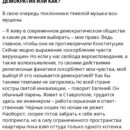
ДЕМОКРАТИЯ ИЛИ КАК?
В свою очередь поклон­ники тяжелой музыки воз­
мущены.
– Я живу в современном демократическом обществе
и какие ув лечения вы­бирать – мое право. Ведь
главное, чтобы они не про­тиворечили Конституции.
Сейчас модно выражение «оскорбление чувств
верую­щих» Но если у нас свобода вероисповедания, а
также волеизъявления, то свои­ми действиями
религиоз­ные фанатики оскорбляют мои чувства, мой
выбор! И это называется демо­кратией? Как бы
такими темпами не загорелись по всей стране
костры святой инквизиции, – говорит Ев­гений. Он
обычный парень. Живет в Ставрополе, трудит­ся
здесь же инженером – работа серьезная и ответ­
ственная. Черных кошек по ночам не режет.
Наоборот, скорее готов забрать к себе жить
полприюта, но в силу ограниченного пространства
квартиры пока взял отту­да только одного котенка.