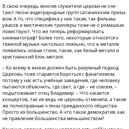
В свою очередь многие служители церкви не счи­
тают песни андеграундных групп сатанинским призы­
вом. А то, что специфика у них такая, так фильмы
ужасов и мистические трил­леры тоже не о ромашках
повествуют. Что же теперь реформировать
кинемато­граф? Более того, некото­рые относятся к
тяжелой музыке настолько лояльно, что в металле
появились новые стили, такие, как бе­лый металл и
христианский блэк-металл.
– Ко всему в жизни дол­жен быть разумный под­ход.
Церковь тоже старает­ся бороться с фанатизмом,
потому у нас есть учеб­ные заведения, где чело­веку
пытаются объяснить, где свет, а где – не со­всем, –
подытоживает отец Владимир. – Что касается
концертов, так их ведь не церковь отменяла, а такие
же полноправные ч лены гражданского общества.
Просто их большинство. А что такое демократия, как
не правление большинства меньшинством?