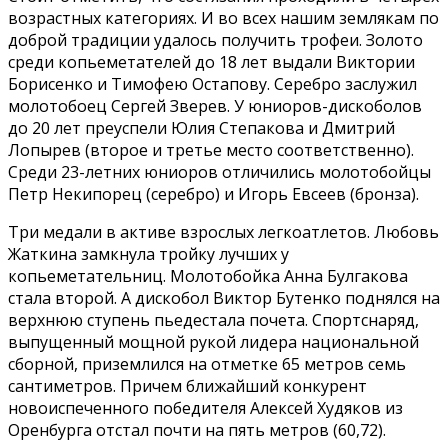
возрастных категориях. И во всех нашим землякам по
доброй традиции удалось получить трофеи. Золото
среди копьеметателей до 18 лет выдали Виктории
Борисенко и Тимофею Остапову. Серебро заслужил
молотобоец Сергей Зверев. У юниоров-дискоболов
до 20 лет преуспели Юлия Степакова и Дмитрий
Лопырев (второе и третье место соответственно).
Среди 23-летних юниоров отличились молотобойцы
Петр Некипорец (серебро) и Игорь Евсеев (бронза).
Три медали в активе взрослых легкоатлетов. Любовь
Жаткина замкнула тройку лучших у
копьеметательниц. Молотобойка Анна Булгакова
стала второй. А дискобол Виктор Бутенко поднялся на
верхнюю ступень пьедестала почета. Спортснаряд,
выпущенный мощной рукой лидера национальной
сборной, приземлился на отметке 65 метров семь
сантиметров. Причем ближайший конкурент
новоиспеченного победителя Алексей Худяков из
Оренбурга отстал почти на пять метров (60,72).