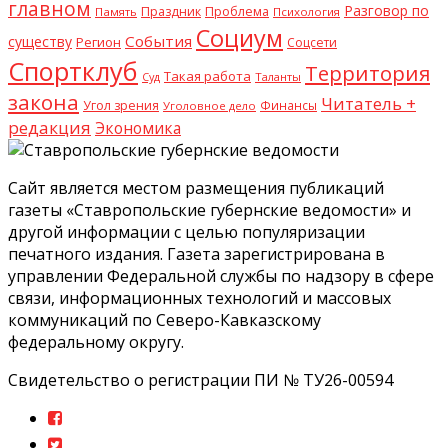
главном
Разговор по
Праздник
Проблема
Память
Психология
Социум
События
существу
Регион
Соцсети
Спортклуб
Территория
Такая работа
Суд
Таланты
закона
Читатель +
Угол зрения
Финансы
Уголовное дело
редакция
Экономика
Сайт является местом размещения публикаций
газеты «Ставропольские губернские ведомости» и
другой информации с целью популяризации
печатного издания. Газета зарегистрирована в
управлении Федеральной службы по надзору в сфере
связи, информационных технологий и массовых
коммуникаций по Северо-Кавказскому
федеральному округу.
Свидетельство о регистрации ПИ № ТУ26-00594