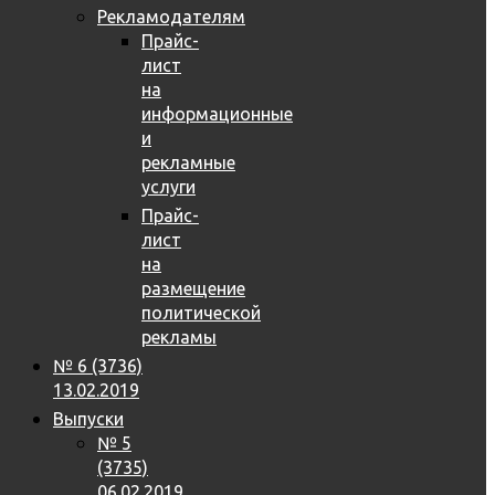
Рекламодателям
Прайс-
лист
на
информационные
и
рекламные
услуги
Прайс-
лист
на
размещение
политической
рекламы
№ 6 (3736)
13.02.2019
Выпуски
№ 5
(3735)
06.02.2019