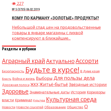
227
№ 5 (3735) 06.02.2019
КОМУ ПО КАРМАНУ «ЗОЛОТЫЕ» ПРОДУКТЫ?
Небольшой спад цен на продовольственные
товары в январе магазины с лихвой
компенсируют в ближайшие...
Разделы и рубрики
Аграрный край
Ассорти
Актуально
Будьте в курсе!
Безопасность
В Думе края
Для пользы дела
Выборы
Война и жизнь
Власть
Житьё-бытьё
Звёздные истории
ЖКХ
Дорожная полоса
Здоровье
Знаменательные даты
Коридоры
История
Культурная среда
власти
Криминал
Культура
О
Новости
Образование
Общество
Новости соцсетей