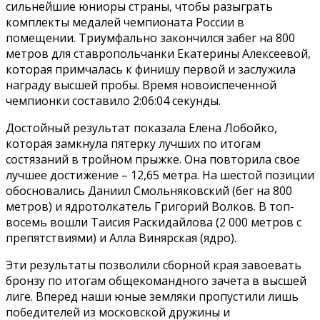
сильнейшие юниоры страны, чтобы разыграть
комплекты медалей чемпионата России в
помещении. Триумфально закончился забег на 800
метров для ставропольчанки Екатерины Алексеевой,
которая примчалась к финишу первой и заслужила
награду высшей пробы. Время новоиспеченной
чемпионки составило 2:06:04 секунды.
Достойный результат показала Елена Лобойко,
которая замкнула пятерку лучших по итогам
состязаний в тройном прыжке. Она повторила свое
лучшее достижение – 12,65 метра. На шестой позиции
обосновались Даниил Смольняковский (бег на 800
метров) и ядротолкатель Григорий Волков. В топ-
восемь вошли Таисия Раскидайлова (2 000 метров с
препятствиями) и Алла Винярская (ядро).
Эти результаты позволили сборной края завоевать
бронзу по итогам общекомандного зачета в высшей
лиге. Вперед наши юные земляки пропустили лишь
победителей из московской дружины и