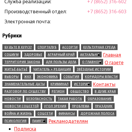
Служба реализации:
+7 (8652) 316-602
Производственный отдел:
+7 (8652) 316-603
Электронная почта:
Рубрики
БУДЬТЕ В КУРСЕ!
СПОРТКЛУБ
АССОРТИ
КУЛЬТУРНАЯ СРЕДА
Главная
СОЦИУМ
ЗДОРОВЬЕ
АГРАРНЫЙ КРАЙ
АКТУАЛЬНО
ТЕРРИТОРИЯ ЗАКОНА
ДЛЯ ПОЛЬЗЫ ДЕЛА
О ГЛАВНОМ
О газете
ЖИТЬЁ-БЫТЬЁ
ЧИТАТЕЛЬ + РЕДАКЦИЯ
ЗВЁЗДНЫЕ ИСТОРИИ
ВЫБОРЫ
ЖКХ
ЭКОНОМИКА
СОБЫТИЯ
КОРИДОРЫ ВЛАСТИ
Контакты
ЗНАМЕНАТЕЛЬНЫЕ ДАТЫ
КРИМИНАЛ
ИСТОРИЯ
РАЗГОВОР ПО СУЩЕСТВУ
РЕГИОН
ОБЩЕСТВО
В ДУМЕ КРАЯ
НОВОСТИ
БЕЗОПАСНОСТЬ
ТАКАЯ РАБОТА
ОБРАЗОВАНИЕ
НОВОСТИ СОЦСЕТЕЙ
УГОЛ ЗРЕНИЯ
ПРОБЛЕМА
ПРАЗДНИК
ВОЙНА И ЖИЗНЬ
СОЦСЕТИ
ФИНАНСЫ
ДОРОЖНАЯ ПОЛОСА
Рекламодателям
ПСИХОЛОГИЯ
ПАМЯТЬ
Подписка