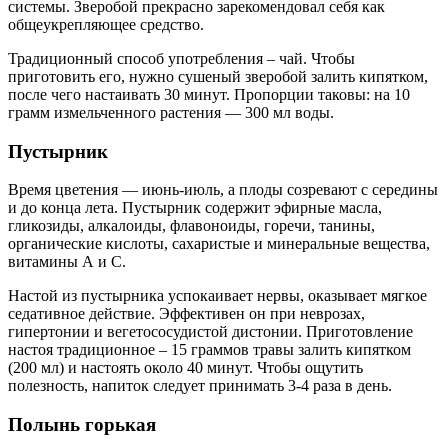
системы. Зверобой прекрасно зарекомендовал себя как
общеукрепляющее средство.
Традиционный способ употребления – чай. Чтобы
приготовить его, нужно сушеный зверобой залить кипятком,
после чего настаивать 30 минут. Пропорции таковы: на 10
грамм измельченного растения — 300 мл воды.
Пустырник
Время цветения — июнь-июль, а плоды созревают с середины
и до конца лета. Пустырник содержит эфирные масла,
гликозиды, алкалоиды, флавоноиды, горечи, танины,
органические кислоты, сахаристые и минеральные вещества,
витамины А и С.
Настой из пустырника успокаивает нервы, оказывает мягкое
седативное действие. Эффективен он при неврозах,
гипертонии и вегетососудистой дистонии. Приготовление
настоя традиционное – 15 граммов травы залить кипятком
(200 мл) и настоять около 40 минут. Чтобы ощутить
полезность, напиток следует принимать 3-4 раза в день.
Полынь горькая