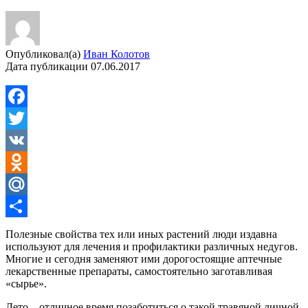
Опубликовал(а)
Иван Колотов
Дата публикации
07.06.2017
Facebook
Twitter
VK
Odnoklassniki
Mail.Ru
Отправить
Полезные свойства тех или иных растений люди издавна
используют для лечения и профилактики различных недугов.
Многие и сегодня заменяют ими дорогостоящие аптечные
лекарственные препараты, самостоятельно заготавливая
«сырье».
Лето – отличное время позаботиться о такой травяной личной