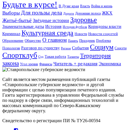
Будьте в курсе!
В Думе края
Война и жизнь
Власть
Для пользы дела
Выборы
ЖКХ
Дорожная полоса
Дороги
Здоровье
Житьё-бытьё
Звёздные истории
Коридоры власти
Знаменательные даты
История
История футбола
Культурная среда
Криминал
Новости
Новости соцсетей
О главном
Общество
Образование
Праздник
Проблема
Память
Социум
Разговор по существу
События
Психология
Соцсети
Регион
Спортклуб
Территория
Такая работа
Суд
Таланты
закона
Читатель + редакция
Экономика
Угол зрения
Финансы
Сайт является местом размещения публикаций газеты
«Ставропольские губернские ведомости» и другой
информации с целью популяризации печатного издания.
Газета зарегистрирована в управлении Федеральной службы
по надзору в сфере связи, информационных технологий и
массовых коммуникаций по Северо-Кавказскому
федеральному округу.
Свидетельство о регистрации ПИ № ТУ26-00594