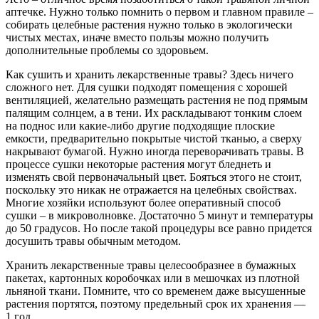
аптечке. Нужно только помнить о первом и главном правиле –
собирать целебные растения нужно только в экологически
чистых местах, иначе вместо пользы можно получить
дополнительные проблемы со здоровьем.
Как сушить и хранить лекарственные травы? Здесь ничего
сложного нет. Для сушки подходят помещения с хорошей
вентиляцией, желательно размещать растения не под прямым
палящим солнцем, а в тени. Их раскладывают тонким слоем
на поднос или какие-либо другие подходящие плоские
емкости, предварительно покрытые чистой тканью, а сверху
накрывают бумагой. Нужно иногда переворачивать травы. В
процессе сушки некоторые растения могут бледнеть и
изменять свой первоначальный цвет. Бояться этого не стоит,
поскольку это никак не отражается на целебных свойствах.
Многие хозяйки используют более оперативный способ
сушки – в микроволновке. Достаточно 5 минут и температуры
до 50 градусов. Но после такой процедуры все равно придется
досушить травы обычным методом.
Хранить лекарственные травы целесообразнее в бумажных
пакетах, картонных коробочках или в мешочках из плотной
льняной ткани. Помните, что со временем даже высушенные
растения портятся, поэтому предельный срок их хранения —
1 год.