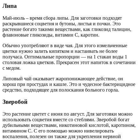
Липа
Май-июль – время сбора липы. Для заготовки подходят
раскрывшиеся соцветия и бутоны, листья и почки. Это
растение богато такими веществами, как гликозид талицин,
флавоновые гликозиды, витамин С, каротин.
Обычно употребляют в виде чая. Для этого измельченные
цветки нужно залить кипятком и настаивать не более
получаса. Оптимальные пропорции — на 1 стакан воды 1
столовая ложка цветков. Прекрасен этот напиток в сочетании
с медом.
Липовый чай оказывает жаропонижающее действие, он
хорош при простудах и кашле. Это и чудесное бактерицидное
средство, подходящее для полоскания больного горла.
Зверобой
Это растение цветет с июня по август. Для заготовки можно
использовать соцветия вместе со стеблями. Зверобой богат
дубильными веществами, никотиновой кислотой, каротином,
витамином С. С его помощью можно нивелировать
воспаления, полезен он также для укрепления нервной